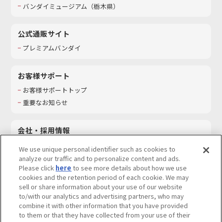
バンダイミュージアム（栃木県）
公式通販サイト
プレミアムバンダイ
お客様サポート
お客様サポートトップ
重要なお知らせ
会社・採用情報
会社情報
We use unique personal identifier such as cookies to
採用情報
analyze our traffic and to personalize content and ads.
Please click
here
to see more details about how we use
サステナビリティ
cookies and the retention period of each cookie. We may
お問い合わせ
sell or share information about your use of our website
to/with our analytics and advertising partners, who may
combine it with other information that you have provided
to them or that they have collected from your use of their