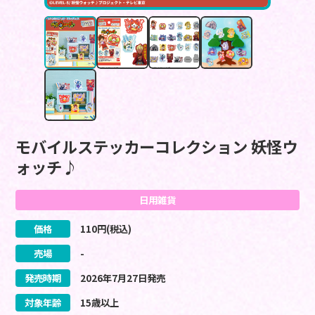
モバイルステッカーコレクション 妖怪ウ
ォッチ♪
日用雑貨
価格
110
円(税込)
売場
-
発売時期
2026
年
7
月
27
日
発売
対象年齢
15歳以上