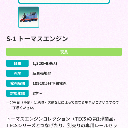
S-1 トーマスエンジン
玩具
価格
1,320
円(税込)
売場
玩具売場他
発売時期
1992
年
5
月
下旬
発売
対象年齢
3才～
※発売日（予定）は地域・店舗などによって異なる場合がございますので
ご了承ください。
トーマスエンジンコレクション（TECS)の第1弾商品。
TECSシリーズとつなげたり、別売りの専用レールセッ