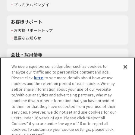
プレミアムバンダイ
お客様サポート
お客様サポートトップ
重要なお知らせ
会社・採用情報
会社情報
We use unique personal identifier such as cookies to
採用情報
analyze our traffic and to personalize content and ads.
Please click
here
to see more details about how we use
サステナビリティ
cookies and the retention period of each cookie. We may
お問い合わせ
sell or share information about your use of our website
to/with our analytics and advertising partners, who may
combine it with other information that you have provided
to them or that they have collected from your use of their
services. However, we do not set and use cookies for our
ウェブサイトご利用条件
ソーシャルメディアポリシー
users under 16 years of age. Please click “Reject All
個人情報及び特定個人情報等の取り扱いに関する保護方針
Cookies” if you are under the age of 16 or to reject all
cookies. To customize your cookie settings, please click
Do Not Sell or Share My Personal Information
著作権・商標について
“Cookie Settings”.