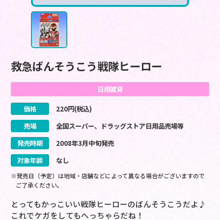
救急ばんそうこう戦隊ヒーロー
日用雑貨
価格
220
円(税込)
売場
全国スーパー、ドラッグストア日用品売場等
発売時期
2008
年
3
月
中旬
発売
対象年齢
なし
※発売日（予定）は地域・店舗などによって異なる場合がございますので
ご了承ください。
とってもかっこいい戦隊ヒーローのばんそうこうだよ♪
これでケガをしてもへっちゃらだね！