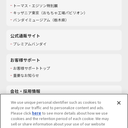
トーマス・エジソン特別展
キッザニア東京（おもちゃ工場パビリオン）​
バンダイミュージアム（栃木県）
公式通販サイト
プレミアムバンダイ
お客様サポート
お客様サポートトップ
重要なお知らせ
会社・採用情報
会社情報
We use unique personal identifier such as cookies to
採用情報
analyze our traffic and to personalize content and ads.
Please click
here
to see more details about how we use
サステナビリティ
cookies and the retention period of each cookie. We may
お問い合わせ
sell or share information about your use of our website