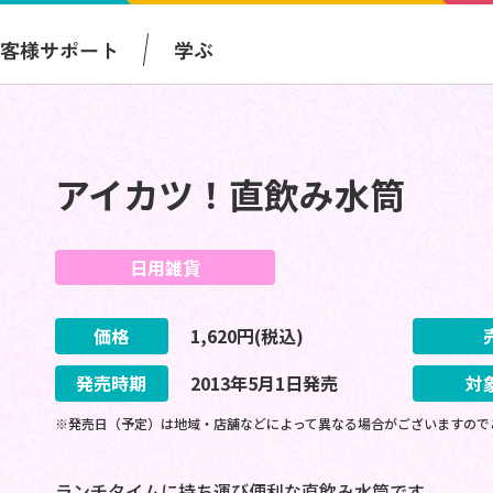
お客様サポート
学ぶ
アイカツ！直飲み水筒
日用雑貨
価格
1,620
円(税込)
発売時期
2013
年
5
月
1
日
発売
対
※発売日（予定）は地域・店舗などによって異なる場合がございますので
ランチタイムに持ち運び便利な直飲み水筒です。