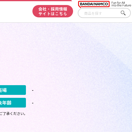
会社・採用情報
サイトはこちら
さが
す
売場
-
象年齢
-
ご了承ください。