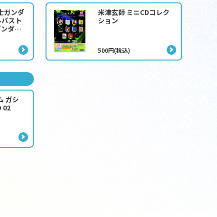
士ガンダ
米津玄師 ミニCDコレク
ルバスト
ション
ガンダム2
500円(税込)
ム ガシ
 02