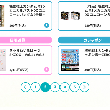
機動戦士ガンダム MSメ
【箱売】機動戦
カニカルバストDX ユニ
ム MSメカニカ
コーンガンダム2号機 バ
DX ユニコーン
ンシィ
号機 バンシィ
800円(税込)
880円(税込)
日用雑貨
ガシャポン
きゃらねいるぱーつ
機動戦士ガンダ
SKZOO Vol.1 / Vol.2
ャポン戦士ZERO
1,430円(税込)
300円(税込)
前へ
1
2
3
4
5
次へ