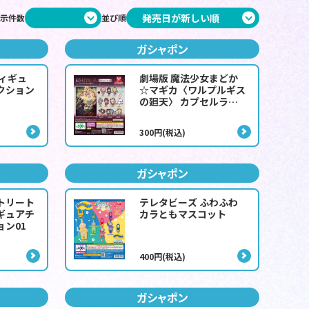
示件数
並び順
ガシャポン
フィギュ
劇場版 魔法少女まどか
クション
☆マギカ〈ワルプルギス
の廻天〉 カプセルラバ
ーマスコット
300円(税込)
ガシャポン
トリート
テレタビーズ ふわふわ
ギュアチ
カラともマスコット
ン01
400円(税込)
ガシャポン