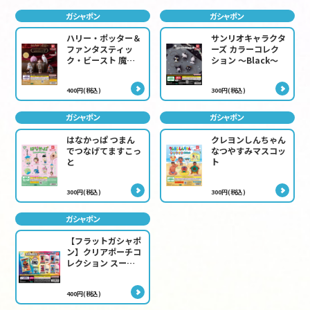
ガシャポン
ガシャポン
ハリー・ポッター＆
サンリオキャラクタ
ファンタスティッ
ーズ カラーコレク
ク・ビースト 魔法
ション ～Black～
生物 capsule
flockies チャーム
400円(税込)
300円(税込)
ガシャポン
ガシャポン
はなかっぱ つまん
クレヨンしんちゃん
でつなげてますこっ
なつやすみマスコッ
と
ト
300円(税込)
300円(税込)
ガシャポン
【フラットガシャポ
ン】クリアポーチコ
レクション スーパ
ー戦隊
400円(税込)