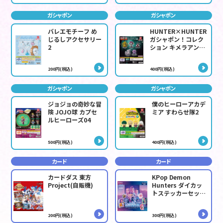
ガシャポン
ガシャポン
バレエモチーフ め
HUNTER×HUNTER
じるしアクセサリー
ガシャポン！コレク
2
ション キメラアント
編
200円(税込)
400円(税込)
ガシャポン
ガシャポン
ジョジョの奇妙な冒
僕のヒーローアカデ
険 JOJO球 カプセ
ミア すわらせ隊2
ルヒーローズ04
500円(税込)
400円(税込)
カード
カード
カードダス 東方
KPop Demon
Project(自販機)
Hunters ダイカッ
トステッカーセット
(自販機)
200円(税込)
300円(税込)