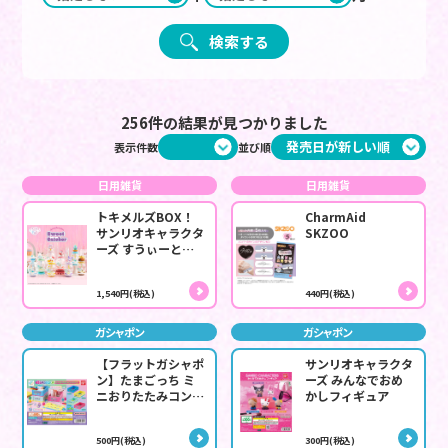
検索する
256件の結果が見つかりました
表示件数
並び順
日用雑貨
日用雑貨
トキメルズBOX！
CharmAid
サンリオキャラクタ
SKZOO
ーズ すうぃーとき
ゃっちゃー
1,540円(税込)
440円(税込)
ガシャポン
ガシャポン
【フラットガシャポ
サンリオキャラクタ
ン】たまごっち ミ
ーズ みんなでおめ
ニおりたたみコンテ
かしフィギュア
ナ2
500円(税込)
300円(税込)