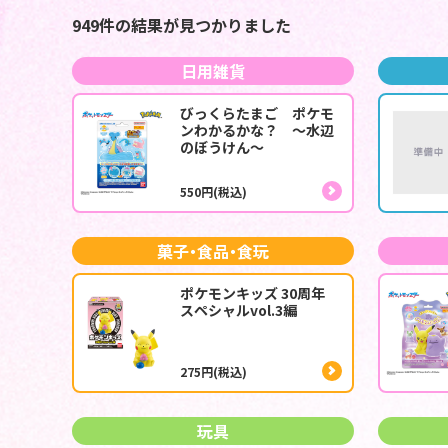
949件の結果が見つかりました
日用雑貨
びっくらたまご ポケモ
ンわかるかな？ ～水辺
のぼうけん～
550円(税込)
菓子・食品・食玩
ポケモンキッズ 30周年
スペシャルvol.3編
275円(税込)
玩具