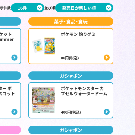
示件数
並び順
菓子・食品・食玩
ポケット
ポケモン 釣りグミ
ummer
86円(税込)
ガシャポン
ター ポ
ポケットモンスター カ
スコット
プセルウォータードーム
400円(税込)
ガシャポン