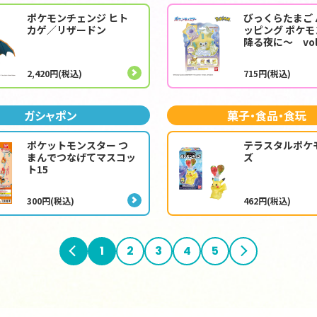
ポケモンチェンジ ヒト
びっくらたまご
カゲ／リザードン
ッピング ポケモ
降る夜に～ vol
2,420円(税込)
715円(税込)
ガシャポン
菓子・食品・食玩
ポケットモンスター つ
テラスタルポケ
まんでつなげてマスコッ
ズ
ト15
300円(税込)
462円(税込)
前へ
1
2
3
4
5
次へ