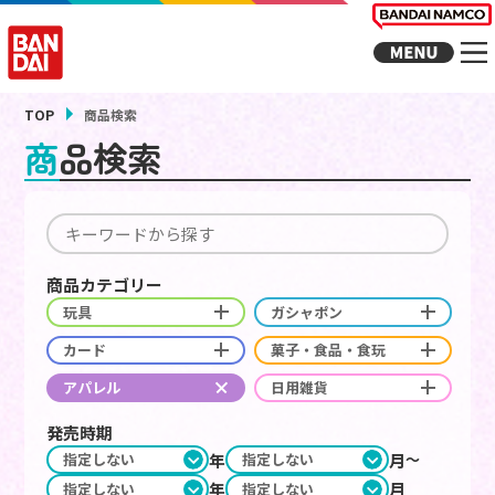
TOP
商品検索
商品検索
商品カテゴリー
玩具
ガシャポン
カード
菓子・食品・食玩
アパレル
日用雑貨
発売時期
年
月
年
月