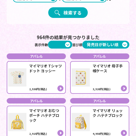
検索する
964件の結果が見つかりました
表示件数
並び順
アパレル
アパレル
マイマリオ Tシャツ
マイマリオ 母子手
ドット ヨッシー
帳ケース
2,530円(税込)
3,520円(税込)
アパレル
アパレル
マイマリオ おむつ
マイマリオ リュッ
ポーチ ハテナブロ
ク ハテナブロック
ック
2,915円(税込)
4,950円(税込)