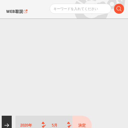
WEB取説
ンダムシリーズ
ふぉるめーしょん＆
ポケットモンスター
SMPシリーズ
ドラゴン
ポケモン
クエアシール