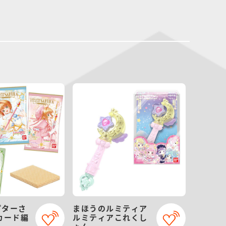
プターさ
まほうのルミティア
カード編
ルミティアこれくし