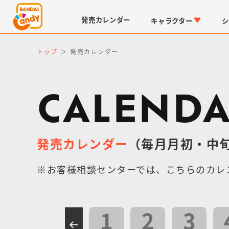
発売
カレンダー
キャラクター
シ
トップ
発売カレンダー
CALEND
発売カレンダー
（毎月月初・中
LINK TRAVELERS
チョコボックス
仮面ライダーシリーズ
キャラパキ
※お客様相談センターでは、こちらのカレ
1
2
3