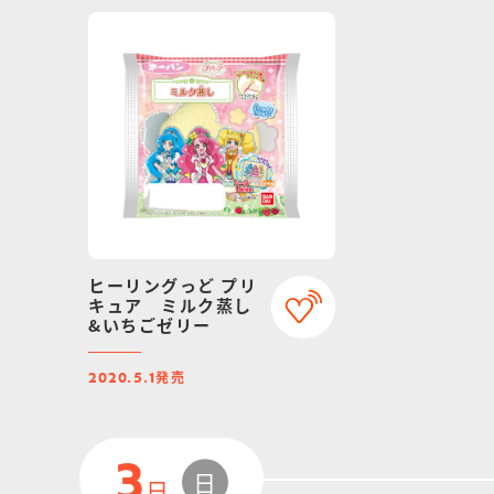
ヒーリングっど プリ
キュア ミルク蒸し
&いちごゼリー
発売
2020.5.1
3
日
日