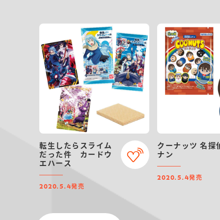
転生したらスライム
クーナッツ 名探
だった件 カードウ
ナン
エハース
発売
2020.5.4
発売
2020.5.4