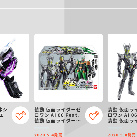
体シ
装動 仮面ライダーゼ
装動 仮面ラ
エ
ロワン AI 06 Feat.
ロワン AI 06
ト
装動 仮面ライダージ
装動 仮面ラ
オウ コンプリートセ
オウ
ット
発売
発売
2020.5.4
2020.5.4