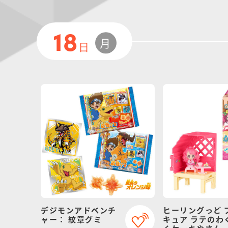
18
月
日
デジモンアドベンチ
ヒーリングっど 
ャー： 紋章グミ
キュア ラテのわ