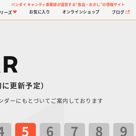
バンダイ キャンディ事業部が運営する
“食品・おかし”の情報サイト
お気に入り
オンライン
ショップ
ブログ
リーズ
AR
旬に更新予定）
PROJECT R.E.D.・ス
つりグミ
プリキュアシリーズ
チョコサプ
ガ
に
ーパー戦隊シリーズ
ス
ンダーにもとづいてご案内しております
4
5
6
7
8
9