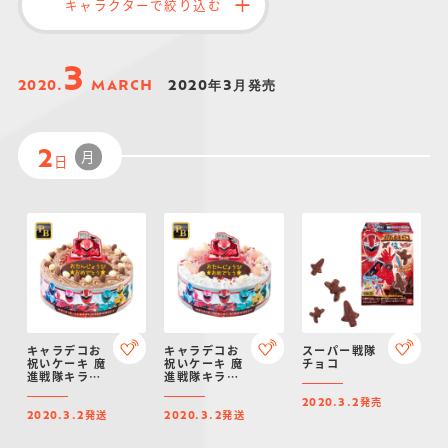
キャラクターで絞り込む
仮面ライダーシリー
キャラパキ
にふぉるめーしょん
ガンダムシリーズ
ポケモンスケールワ
アンパンマン
たまご
ま
ズ
＆スクエアシール
ールド
3
2020.
MARCH
2020年3月発売
月
2
日
PROJECT R.E.D.・
つりグミ
ポケットモンスター
SMPシリーズ
サンリオキャラクタ
キャラデコ
わ
スーパー戦隊シリー
ーズ
ズ
キャラデコお
キャラデコお
スーパー戦隊
祝いケーキ 魔
祝いケーキ 魔
チョコ
進戦隊キラメ
進戦隊キラメ
イジャー(チョ
イジャー[5号
発売
コクリーム)[5
サイズ]
2020.3.2
発送
発送
号サイズ]
2020.3.2
2020.3.2