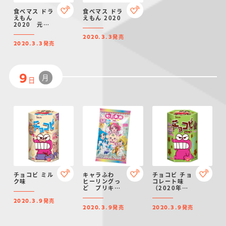
食べマス ドラ
食べマス ドラ
えもん
えもん 2020
2020 元祖
ドラえもん
発売
ver.
2020.3.3
発売
2020.3.3
月
9
日
チョコビ ミル
キャラふわ
チョコビ チョ
ク味
ヒーリングっ
コレート味
ど プリキュ
（2020年春
ア わたあめ
リニューア
発売
ル）
2020.3.9
発売
発売
2020.3.9
2020.3.9