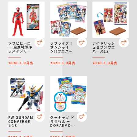
ソフビヒーロ
ラブライブ！
アイドリッシ
ー 魔進戦隊キ
サンシャイ
ュセブンウエ
ラメイジャー
ン!!ウエハー
ハース12
スvol.7
発売
発売
発売
2020.3.9
2020.3.9
2020.3.9
FW GUNDAM
クーナッツ ド
CONVERGE
ラえもん ～
♯18
DORAEMON
THE MOVIE
40 FILMS～