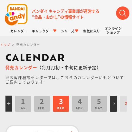
バンダイ キャンディ事業部が運営する
“食品・おかし”の情報サイト
オンライン
カレンダー
キャラクター
シリーズ
お気に入り
ショップ
トップ
発売カレンダー
CALENDAR
発売カレンダー
（毎月月初・中旬に更新予定）
※お客様相談センターでは、こちらのカレンダーにもとづいて
LINK TRAVELERS
チョコボックス
プリキュアシリーズ
チョコサプ
ドラゴンボール
ポケモンキッズ
ご案内しております
1
2
3
4
5
JAN.
FEB.
MAR.
APR.
MAY.