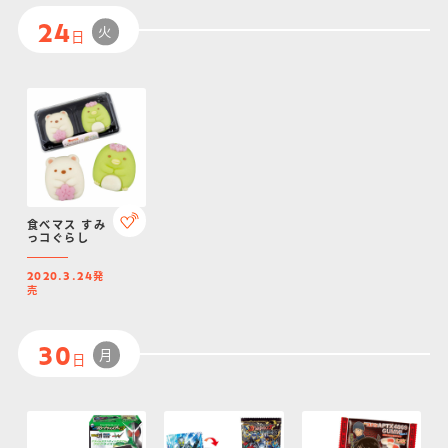
火
24
日
食べマス すみ
っコぐらし
発
2020.3.24
売
月
30
日