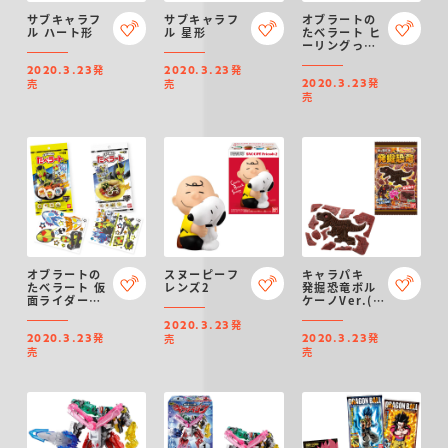
サブキャラフ
サブキャラフ
オブラートの
ル ハート形
ル 星形
たべラート ヒ
ーリングっど
プリキュア
発
発
2020.3.23
2020.3.23
発
売
売
2020.3.23
売
オブラートの
スヌーピーフ
キャラパキ
たべラート 仮
レンズ2
発掘恐竜ボル
面ライダーゼ
ケーノVer.(イ
ロワン
チゴ味)
発
2020.3.23
発
発
売
2020.3.23
2020.3.23
売
売