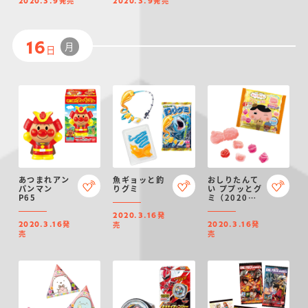
発売
発売
2020.3.9
2020.3.9
月
16
日
あつまれアン
魚ギョッと釣
おしりたんて
パンマン
りグミ
い ププッとグ
P65
ミ（2020年
リニューア
発
ル）
2020.3.16
発
発
売
2020.3.16
2020.3.16
売
売