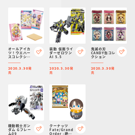
オールアイカ
装動 仮面ライ
鬼滅の刃
ツ！ウエハー
ダーゼロワン
CANDY缶コレ
スコレクショ
AI 5.5
クション
ン3
発
発
発
2020.3.30
2020.3.30
2020.3.30
売
売
売
機動戦士ガン
クーナッツ
ダム Gフレー
Fate/Grand
ム09
Order -絶対