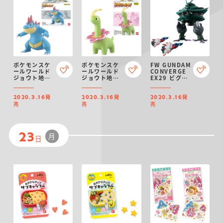
ポケモンスケ
ポケモンスケ
FW GUNDAM
ールワールド
ールワールド
CONVERGE
ジョウト地方
ジョウト地方
EX29 ビグ・
オーダイル
メガニウム
ザム＆コア・
ブースター
発
発
発
2020.3.16
2020.3.16
2020.3.16
売
売
売
月
23
日