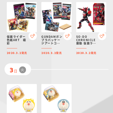
仮面ライダー
GUNDAMガン
SO-DO
色紙ART 極
プラパッケー
CHRONICLE
彩
ジアートコレ
層動 仮面ライ
クション チョ
ダーオーズ
コウエハース4
COMBOCHANGE2
発売
発売
発売
2020.3.2
2020.3.2
2020.3.2
火
3
日