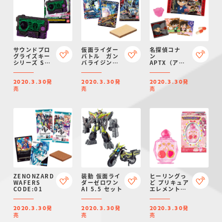
サウンドプロ
仮面ライダー
名探偵コナ
グライズキー
バトル ガン
ン
シリーズ SG
バライジン
APTX（アポ
プログライズ
グ バースト
トキシン）
キー07
ライズ チョ
4869グミ
発
発
発
コウエハース
Case.2
2020.3.30
2020.3.30
2020.3.30
03
売
売
売
ZENONZARD
装動 仮面ライ
ヒーリングっ
WAFERS
ダーゼロワン
ど プリキュア
CODE:01
AI 5.5 セット
エレメントボ
トル2
発
発
発
2020.3.30
2020.3.30
2020.3.30
売
売
売