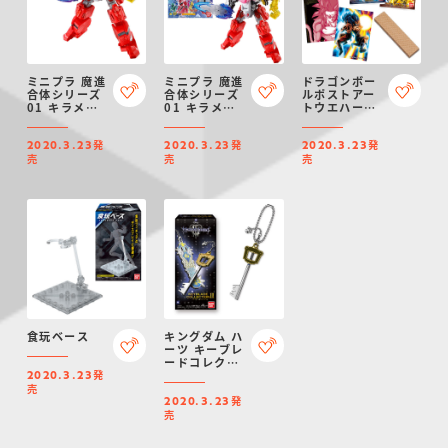
ミニプラ 魔進
ミニプラ 魔進
ドラゴンボー
合体シリーズ
合体シリーズ
ルポストアー
01 キラメイ
01 キラメイ
トウエハース
ジンセット
ジン
UNLIMITED
２
発
発
発
2020.3.23
2020.3.23
2020.3.23
売
売
売
食玩ベース
キングダム ハ
ーツ キーブレ
ードコレクシ
発
ョン Vol.3
2020.3.23
売
発
2020.3.23
売