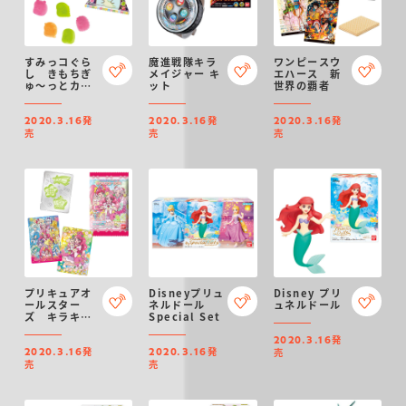
すみっコぐら
魔進戦隊キラ
ワンピースウ
し きもちぎ
メイジャー キ
エハース 新
ゅ～っとカラ
ット
世界の覇者
フルグミで
す。（リニュ
発
発
発
ーアル）
2020.3.16
2020.3.16
2020.3.16
売
売
売
プリキュアオ
Disneyプリュ
Disney プリ
ールスター
ネルドール
ュネルドール
ズ キラキラ
Special Set
カードグミ
発
2020.3.16
発
発
売
2020.3.16
2020.3.16
売
売