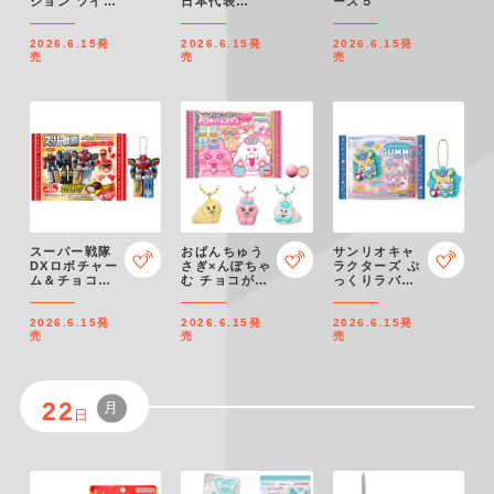
ション ツイン
日本代表
ース５
ウエハース 第
ver.2026
4R
2026.6.15
発
2026.6.15
発
2026.6.15
発
売
売
売
スーパー戦隊
おぱんちゅう
サンリオキャ
DXロボチャー
さぎ×んぽちゃ
ラクターズ ぷ
ム＆チョコボ
む チョコがけ
っくりラバマ
ーロ
ビスケット マ
スグミ7
スコットつき
2026.6.15
発
2026.6.15
発
2026.6.15
発
売
売
売
22
月
日