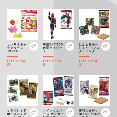
サンリオキャ
掌動EXCEED
にふぉるめー
ラクターズ
仮面ライダー
しょん モンス
JOYFUL
２
ターハンター
FRUIT
シールウエハ
GUMMY
ース
2026.6.15
発
2026.6.15
発
2026.6.15
発
売
売
売
サラブレッド
ツインウエハ
勝利の女神：
ホースコレク
ース サッカー
NIKKE ウエハ