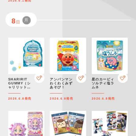
2026.6.1
発売
8
月
日
SHARIRIT
アンパンマン
星のカービィ
GUMMY（シ
わくわくみず
ソルティ塩ラ
ャリリットグ
あそび！
ムネ
ミ）
2026.6.8
発売
2026.6.8
発売
2026.6.8
発売