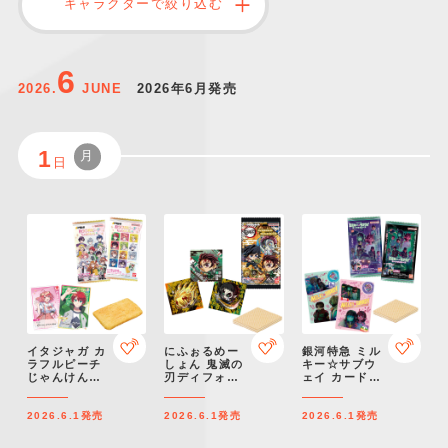
キャラクターで絞り込む
仮面ライダーシリー
キャラパキ
にふぉるめーしょん
ガンダムシリーズ
ポケモンスケールワ
アンパンマン
たまご
ま
ズ
＆スクエアシール
ールド
6
2026.
JUNE
2026年6月発売
1
月
日
PROJECT R.E.D.・
つりグミ
ポケットモンスター
SMPシリーズ
サンリオキャラクタ
キャラデコ
わ
スーパー戦隊シリー
ーズ
ズ
イタジャガ カ
にふぉるめー
銀河特急 ミル
ラフルピーチ
しょん 鬼滅の
キー☆サブウ
じゃんけんバ
刃ディフォル
ェイ カードウ
トル
メシールウエ
エハース
ハース 其ノ十
2026.6.1
発売
2026.6.1
発売
2026.6.1
発売
四（再販）