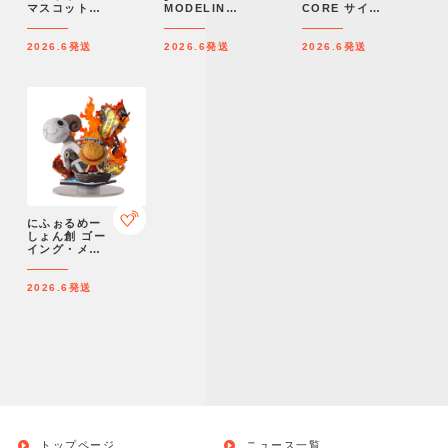
マスコット
MODELING
CORE サイ
Special
PROJECT]
コ・ガンダム
Set【プレミ
GEAR戦士電
Mk-II【プレミ
2026.6
発送
2026.6
発送
2026.6
発送
アムバンダイ
童 電童&キバ
アムバンダイ
限定】
ストライカー
限定】
ファイナルア
タックセット
【プレミアム
バンダイ限
定】
にふぉるめー
しょん創 ゴー
イング・メリ
ー号-航海の軌
跡-【プレミア
2026.6
発送
ムバンダイ限
定】
トップページ
ニュース一覧