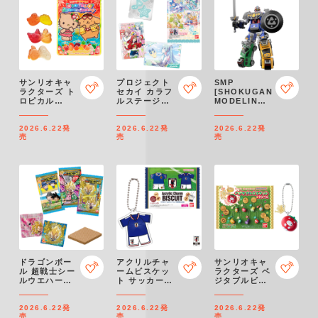
サンリオキャ
プロジェクト
SMP
ラクターズ ト
セカイ カラフ
[SHOKUGAN
ロピカル
ルステージ！
MODELING
SUMMER
feat. 初音ミ
PROJECT]
GUMMY
ク×たまごっち
激走合体 RV
2026.6.22
発
2026.6.22
発
2026.6.22
発
カードグミ
ロボ
売
売
売
ドラゴンボー
アクリルチャ
サンリオキャ
ル 超戦士シー
ームビスケッ
ラクターズ ベ
ルウエハース
ト サッカー日
ジタブルビス
超 激闘の記憶
本代表
ケット＆チャ
ver.2026
ーム
2026.6.22
発
2026.6.22
発
2026.6.22
発
売
売
売