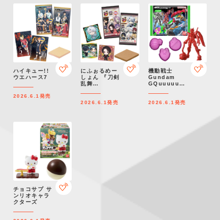
ハイキュー!!
にふぉるめー
機動戦士
ウエハース7
しょん 『刀剣
Gundam
乱舞
GQuuuuuuX
ONLINE』 シ
グミ（ジーク
2026.6.1
発売
ールウエハー
アクスグミ）
2026.6.1
発売
2026.6.1
発売
ス3
チョコサプ サ
ンリオキャラ
クターズ