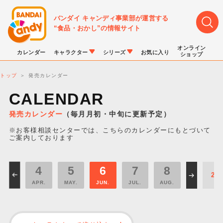
バンダイ キャンディ事業部が運営する
“食品・おかし”の情報サイト
オンライン
カレンダー
キャラクター
シリーズ
お気に入り
ショップ
トップ
発売カレンダー
CALENDAR
発売カレンダー
（毎月月初・中旬に更新予定）
※お客様相談センターでは、こちらのカレンダーにもとづいて
LINK TRAVELERS
チョコボックス
プリキュアシリーズ
チョコサプ
ドラゴンボール
ポケモンキッズ
ご案内しております
4
5
6
7
8
APR.
MAY.
JUN.
JUL.
AUG.