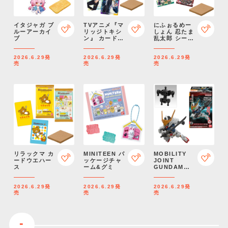
イタジャガ ブ
TVアニメ『マ
にふぉるめー
ルーアーカイ
リッジトキシ
しょん 忍たま
ブ
ン』 カードウ
乱太郎 シール
エハース
ウエハースの
段
2026.6.29
発
2026.6.29
発
2026.6.29
発
売
売
売
リラックマ カ
MINITEEN パ
MOBILITY
ードウエハー
ッケージチャ
JOINT
ス
ーム&グミ
GUNDAM
VOL.12
2026.6.29
発
2026.6.29
発
2026.6.29
発
売
売
売
-