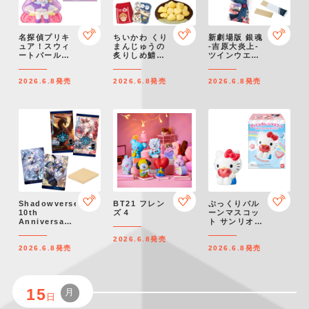
名探偵プリキ
ちいかわ くり
新劇場版 銀魂
ュア！スウィ
まんじゅうの
-吉原大炎上-
ートパールド
炙りしめ鯖ス
ツインウエハ
ール
ナック
ース
2026.6.8
発売
2026.6.8
発売
2026.6.8
発売
Shadowverse
BT21 フレン
ぷっくりバル
10th
ズ４
ーンマスコッ
Anniversary
ト サンリオキ
ウエハース
ャラクターズ
2026.6.8
発売
2026.6.8
発売
2026.6.8
発売
15
月
日