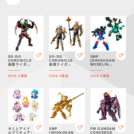
SO-DO
SO-DO
SMP
CHRONICLE
CHRONICLE
[SHOKUGAN
仮面ライダー
仮面ライダー
MODELING
ワイルドカリ
ギャレン & 仮
PROJECT]
ス ＆ ジャッ
面ライダーレ
戦闘メカ ザブ
2026.6
発送
2026.6
発送
2026.6
発送
クフォームパ
ンゲル キング
ングル ザブン
ーツセット
フォーム セッ
グル＆ウォー
【プレミアム
ト【プレミア
カーギャリア
バンダイ限
ムバンダイ限
セット【プレ
定】
定】
ミアムバンダ
イ限定】
キミとアイド
SMP
FW GUNDAM
ルプリキュア♪
[SHOKUGAN
CONVERGE