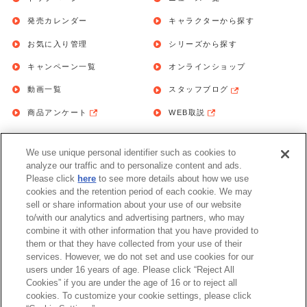
発売カレンダー
キャラクターから探す
お気に入り管理
シリーズから探す
キャンペーン一覧
オンラインショップ
動画一覧
スタッフブログ
商品アンケート
WEB取説
We use unique personal identifier such as cookies to
お問い合わせ
個人情報保護方針
analyze our traffic and to personalize content and ads.
Please click
here
to see more details about how we use
利用規約
cookies and the retention period of each cookie. We may
sell or share information about your use of our website
Do Not Sell or Share My Personal
to/with our analytics and advertising partners, who may
Information
combine it with other information that you have provided to
them or that they have collected from your use of their
アレルギー情報
services. However, we do not set and use cookies for our
users under 16 years of age. Please click “Reject All
Cookies” if you are under the age of 16 or to reject all
cookies. To customize your cookie settings, please click