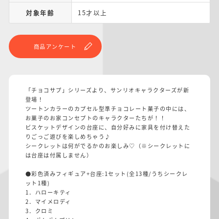
対象年齢
15才以上
商品アンケート
「チョコサプ」シリーズより、サンリオキャラクターズが新
登場！
ツートンカラーのカプセル型準チョコレート菓子の中には、
お菓子のお家コンセプトのキャラクターたちが！！
ビスケットデザインの台座に、自分好みに家具を付け替えた
りごっご遊びを楽しめちゃう♪
シークレットは何がでるかのお楽しみ♡（※シークレットに
は台座は付属しません）
●彩色済みフィギュア+台座:1セット(全13種/うちシークレ
ット1種)
1．ハローキティ
2．マイメロディ
3．クロミ