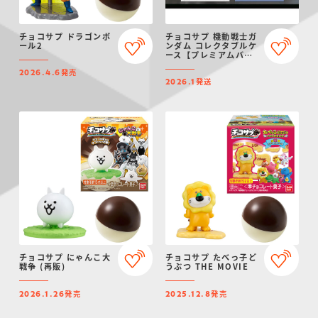
チョコサプ ドラゴンボ
チョコサプ 機動戦士ガ
ール2
ンダム コレクタブルケ
ース【プレミアムバン
ダイ限定】
発売
2026.4.6
発送
2026.1
チョコサプ にゃんこ大
チョコサプ たべっ子ど
戦争 (再販)
うぶつ THE MOVIE
発売
発売
2026.1.26
2025.12.8