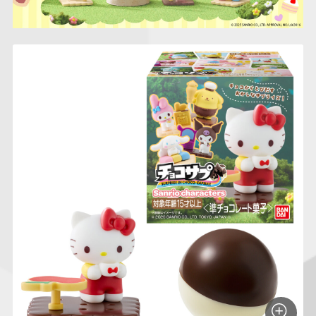
仮面ライダーシリー
キャラパキ
にふぉるめーしょん
ガンダムシリーズ
ポケモンスケールワ
アンパンマン
たまご
ま
ズ
＆スクエアシール
ールド
PROJECT R.E.D.・
つりグミ
ポケットモンスター
SMPシリーズ
サンリオキャラクタ
キャラデコ
わ
スーパー戦隊シリー
ーズ
ズ