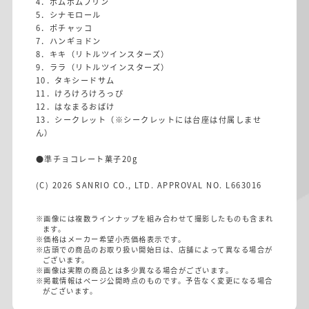
4．ポムポムプリン
5．シナモロール
6．ポチャッコ
7．ハンギョドン
8．キキ（リトルツインスターズ）
9．ララ（リトルツインスターズ）
10．タキシードサム
11．けろけろけろっぴ
12．はなまるおばけ
13．シークレット（※シークレットには台座は付属しませ
ん）
●準チョコレート菓子20g
(C) 2026 SANRIO CO., LTD. APPROVAL NO. L663016
※画像には複数ラインナップを組み合わせて撮影したものも含まれ
ます。
※価格はメーカー希望小売価格表示です。
※店頭での商品のお取り扱い開始日は、店舗によって異なる場合が
ございます。
※画像は実際の商品とは多少異なる場合がございます。
※掲載情報はページ公開時点のものです。予告なく変更になる場合
がございます。