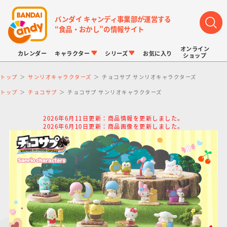
バンダイ キャンディ事業部が運営する
“食品・おかし”の情報サイト
オンライン
カレンダー
キャラクター
シリーズ
お気に入り
ショップ
トップ
サンリオキャラクターズ
チョコサプ サンリオキャラクターズ
トップ
チョコサプ
チョコサプ サンリオキャラクターズ
2026年6月11日更新：商品情報を更新しました。
2026年6月10日更新：商品画像を更新しました。
LINK TRAVELERS
チョコボックス
プリキュアシリーズ
チョコサプ
ドラゴンボール
ポケモンキッズ