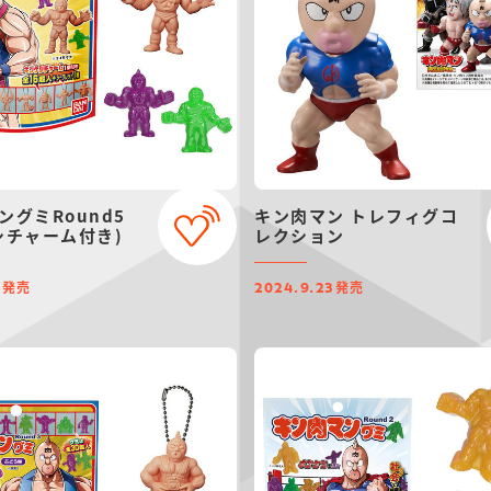
ングミRound5
キン肉マン トレフィグコ
シチャーム付き)
レクション
発売
発売
7
2024.9.23