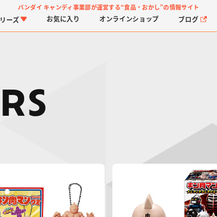
バンダイ キャンディ事業部が運営する
“食品・おかし”の情報サイト
お気に入り
オンライン
ショップ
ブログ
リーズ
RS
PROJECT R.E.D.・ス
つりグミ
プリキュアシリーズ
チョコサプ
ガ
に
ーパー戦隊シリーズ
ス