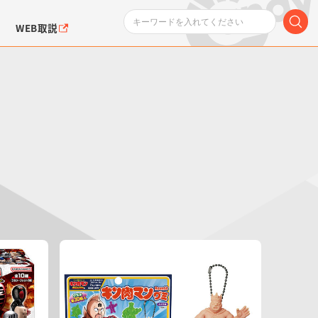
WEB取説
ンダムシリーズ
ふぉるめーしょん＆
ポケットモンスター
SMPシリーズ
ドラゴン
ポケモン
クエアシール