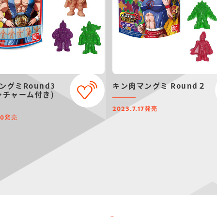
ングミRound3
キン肉マングミ Round２
シチャーム付き)
発売
2023.7.17
発売
20