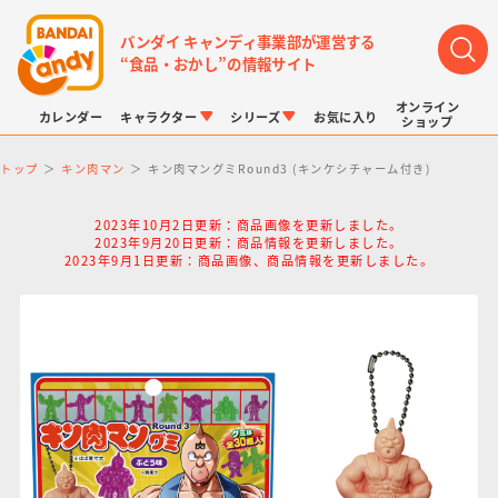
バンダイ キャンディ事業部が運営する
“食品・おかし”の情報サイト
オンライン
カレンダー
キャラクター
シリーズ
お気に入り
ショップ
トップ
キン肉マン
キン肉マングミRound3 (キンケシチャーム付き)
2023年10月2日更新：商品画像を更新しました。
2023年9月20日更新：商品情報を更新しました。
2023年9月1日更新：商品画像、商品情報を更新しました。
LINK TRAVELERS
チョコボックス
プリキュアシリーズ
チョコサプ
ドラゴンボール
ポケモンキッズ