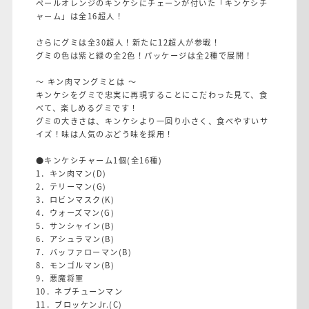
ペールオレンジのキンケシにチェーンが付いた「キンケシチ
ャーム」は全16超人！
さらにグミは全30超人！新たに12超人が参戦！
グミの色は紫と緑の全2色！パッケージは全2種で展開！
～ キン肉マングミとは ～
キンケシをグミで忠実に再現することにこだわった見て、食
べて、楽しめるグミです！
グミの大きさは、キンケシより一回り小さく、食べやすいサ
イズ！味は人気のぶどう味を採用！
●キンケシチャーム1個(全16種)
1．キン肉マン(D)
2．テリーマン(G)
3．ロビンマスク(K)
4．ウォーズマン(G)
5．サンシャイン(B)
6．アシュラマン(B)
7．バッファローマン(B)
8．モンゴルマン(B)
9．悪魔将軍
10．ネプチューンマン
11．ブロッケンJr.(C)