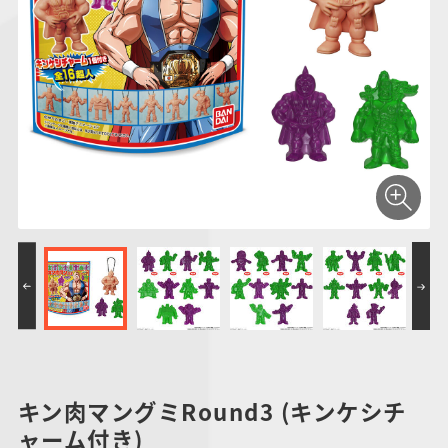
仮面ライダーシリー
キャラパキ
にふぉるめーしょん
ガンダムシリーズ
ポケモンスケールワ
アンパンマン
たまご
ま
ズ
＆スクエアシール
ールド
PROJECT R.E.D.・
つりグミ
ポケットモンスター
SMPシリーズ
サンリオキャラクタ
キャラデコ
わ
スーパー戦隊シリー
ーズ
ズ
キン肉マングミRound3 (キンケシチ
ャーム付き)