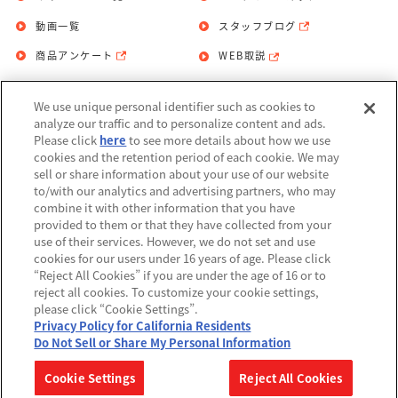
動画一覧
スタッフブログ
商品アンケート
WEB取説
We use unique personal identifier such as cookies to
お問い合わせ
個人情報保護方針
analyze our traffic and to personalize content and ads.
Please click
here
to see more details about how we use
利用規約
cookies and the retention period of each cookie. We may
sell or share information about your use of our website
Do Not Sell or Share My Personal
to/with our analytics and advertising partners, who may
Information
combine it with other information that you have
provided to them or that they have collected from your
アレルギー情報
use of their services. However, we do not set and use
cookies for our users under 16 years of age. Please click
“Reject All Cookies” if you are under the age of 16 or to
reject all cookies. To customize your cookie settings,
please click “Cookie Settings”.
Privacy Policy for California Residents
©BANDAI
Do Not Sell or Share My Personal Information
▼コピーライト一覧を表示する
Cookie Settings
Reject All Cookies