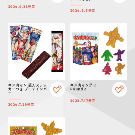
発売
2024.9.23
発売
2024.8.5
キン肉マン 超人ステッ
キン肉マングミ
カーつき プロテインバ
Round２
ー
発売
2023.7.17
発売
2024.7.29