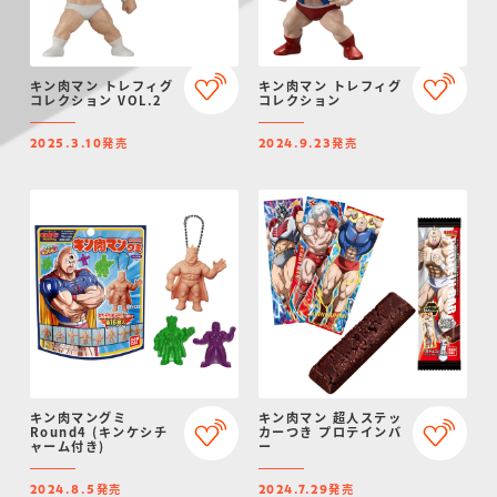
キン肉マン トレフィグ
キン肉マン トレフィグ
コレクション VOL.2
コレクション
発売
発売
2025.3.10
2024.9.23
キン肉マングミ
キン肉マン 超人ステッ
Round4 (キンケシチ
カーつき プロテインバ
ャーム付き)
ー
発売
発売
2024.8.5
2024.7.29