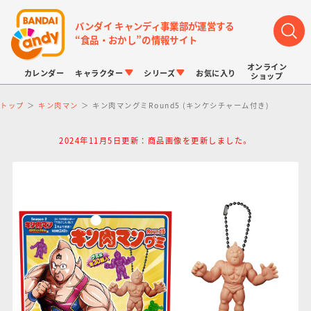
バンダイ キャンディ事業部が運営する
“食品・おかし”の情報サイト
オンライン
カレンダー
キャラクター
シリーズ
お気に入り
ショップ
トップ
キン肉マン
キン肉マングミRound5 (キンケシチャーム付き)
2024年11月5日更新：商品画像を更新しました。
LINK TRAVELERS
チョコボックス
プリキュアシリーズ
チョコサプ
ドラゴンボール
ポケモンキッズ