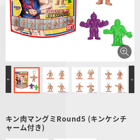
仮面ライダーシリー
キャラパキ
にふぉるめーしょん
ガンダムシリーズ
ポケモンスケールワ
アンパンマン
たまご
ま
ズ
＆スクエアシール
ールド
PROJECT R.E.D.・
つりグミ
ポケットモンスター
SMPシリーズ
サンリオキャラクタ
キャラデコ
わ
スーパー戦隊シリー
ーズ
ズ
キン肉マングミRound5 (キンケシチ
ャーム付き)