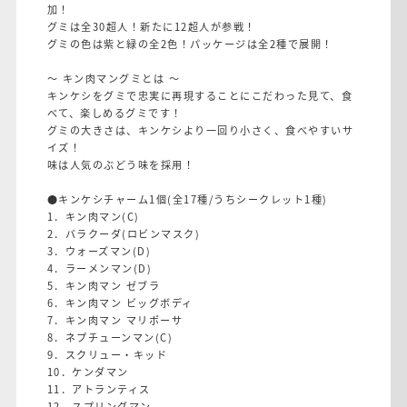
加！
グミは全30超人！新たに12超人が参戦！
グミの色は紫と緑の全2色！パッケージは全2種で展開！
～ キン肉マングミとは ～
キンケシをグミで忠実に再現することにこだわった見て、食
べて、楽しめるグミです！
グミの大きさは、キンケシより一回り小さく、食べやすいサ
イズ！
味は人気のぶどう味を採用！
●キンケシチャーム1個(全17種/うちシークレット1種)
1．キン肉マン(C)
2．バラクーダ(ロビンマスク)
3．ウォーズマン(D)
4．ラーメンマン(D)
5．キン肉マン ゼブラ
6．キン肉マン ビッグボディ
7．キン肉マン マリポーサ
8．ネプチューンマン(C)
9．スクリュー・キッド
10．ケンダマン
11．アトランティス
12．スプリングマン