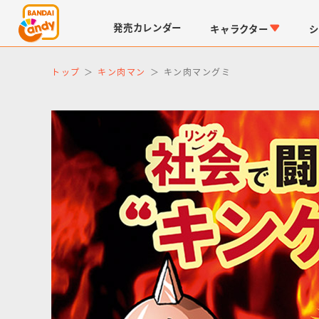
発売
カレンダー
キャラクター
シ
トップ
キン肉マン
キン肉マングミ
LINK TRAVELERS
チョコボックス
仮面ライダーシリーズ
キャラパキ