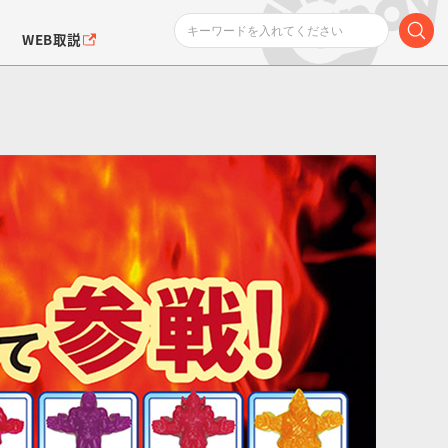
WEB取説
ンダムシリーズ
ふぉるめーしょん＆
ポケットモンスター
SMPシリーズ
ドラゴン
ポケモン
クエアシール