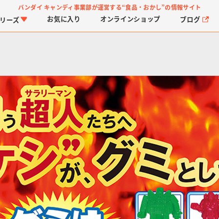
バンダイ キャンディ事業部が運営する
“食品・おかし”の情報サイト
お気に入り
オンライン
ショップ
ブログ
リーズ
PROJECT R.E.D.・ス
つりグミ
プリキュアシリーズ
チョコサプ
ガ
に
ーパー戦隊シリーズ
ス