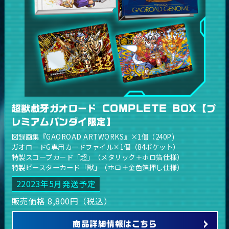
超獣戯牙ガオロード COMPLETE BOX【プ
レミアムバンダイ限定】
図録画集『GAOROAD ARTWORKS』×1個（240P)
ガオロードG専用カードファイル×1個（84ポケット）
特製スコープカード「超」（メタリック＋ホロ箔仕様）
特製ビースターカード「獣」（ホロ＋金色箔押し仕様）
22023年5月発送予定
販売価格 8,800円（税込）
商品詳細情報はこちら