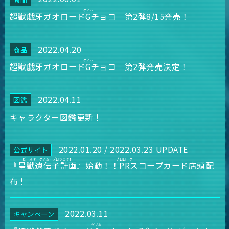
超獣戯牙ガオロード
G
チョコ 第2弾8/15発売！
2022.04.20
商品
超獣戯牙ガオロード
G
チョコ 第2弾発売決定！
2022.04.11
図鑑
キャラクター図鑑更新！
2022.01.20 / 2022.03.23 UPDATE
公式サイト
『
星獣遺伝子計画
』始動！！
PR
スコープカード店頭配
布！
2022.03.11
キャンペーン