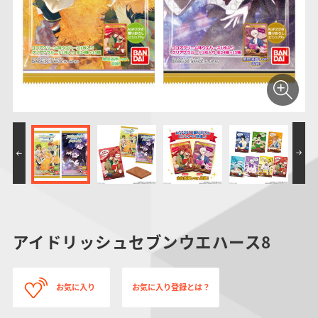
仮面ライダーシリー
キャラパキ
にふぉるめーしょん
ガンダムシリーズ
ポケモンスケールワ
アンパンマン
たまご
ま
ズ
＆スクエアシール
ールド
PROJECT R.E.D.・
つりグミ
ポケットモンスター
SMPシリーズ
サンリオキャラクタ
キャラデコ
わ
スーパー戦隊シリー
ーズ
ズ
アイドリッシュセブンウエハース8
お気に入り
お気に入り登録とは？