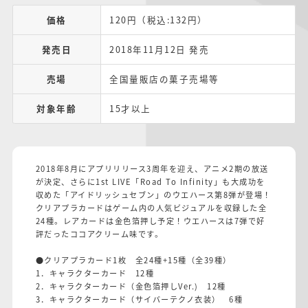
価格
120円（税込:132円）
発売日
2018年11月12日 発売
売場
全国量販店の菓子売場等
対象年齢
15才以上
2018年8月にアプリリリース3周年を迎え、アニメ2期の放送
が決定、さらに1st LIVE「Road To Infinity」も大成功を
収めた「アイドリッシュセブン」のウエハース第8弾が登場！
クリアプラカードはゲーム内の人気ビジュアルを収録した全
24種。レアカードは金色箔押し予定！ウエハースは7弾で好
評だったココアクリーム味です。
●クリアプラカード1枚 全24種+15種（全39種）
1．キャラクターカード 12種
2．キャラクターカード（金色箔押しVer.) 12種
3．キャラクターカード（サイバーテクノ衣装） 6種