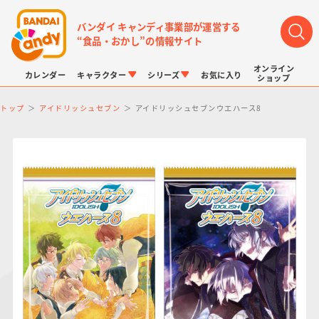
バンダイ キャンディ事業部が運営する
“食品・おかし”の情報サイト
オンライン
カレンダー
キャラクター
シリーズ
お気に入り
ショップ
トップ
アイドリッシュセブン
アイドリッシュセブンウエハース8
LINK TRAVELERS
チョコボックス
プリキュアシリーズ
チョコサプ
ドラゴンボール
ポケモンキッズ