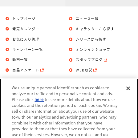
トップページ
ニュース一覧
発売カレンダー
キャラクターから探す
お気に入り管理
シリーズから探す
キャンペーン一覧
オンラインショップ
動画一覧
スタッフブログ
商品アンケート
WEB取説
We use unique personal identifier such as cookies to
お問い合わせ
個人情報保護方針
analyze our traffic and to personalize content and ads.
Please click
here
to see more details about how we use
利用規約
cookies and the retention period of each cookie. We may
sell or share information about your use of our website
Do Not Sell or Share My Personal
to/with our analytics and advertising partners, who may
Information
combine it with other information that you have
provided to them or that they have collected from your
アレルギー情報
use of their services. However, we do not set and use