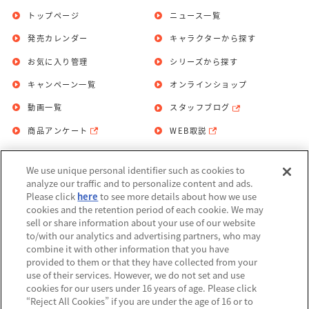
トップページ
ニュース一覧
発売カレンダー
キャラクターから探す
お気に入り管理
シリーズから探す
キャンペーン一覧
オンラインショップ
動画一覧
スタッフブログ
商品アンケート
WEB取説
We use unique personal identifier such as cookies to
お問い合わせ
個人情報保護方針
analyze our traffic and to personalize content and ads.
Please click
here
to see more details about how we use
利用規約
cookies and the retention period of each cookie. We may
sell or share information about your use of our website
Do Not Sell or Share My Personal
to/with our analytics and advertising partners, who may
Information
combine it with other information that you have
provided to them or that they have collected from your
アレルギー情報
use of their services. However, we do not set and use
cookies for our users under 16 years of age. Please click
“Reject All Cookies” if you are under the age of 16 or to