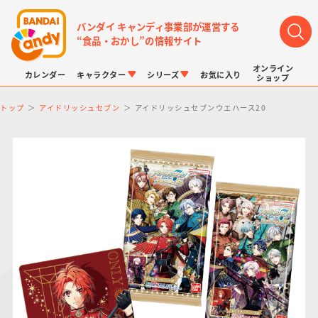
バンダイ キャンディ事業部が運営する
“食品・おかし”の情報サイト
オンライン
カレンダー
キャラクター
シリーズ
お気に入り
ショップ
トップ
アイドリッシュセブン
アイドリッシュセブンウエハース20
LINK TRAVELERS
チョコボックス
プリキュアシリーズ
チョコサプ
ドラゴンボール
ポケモンキッズ