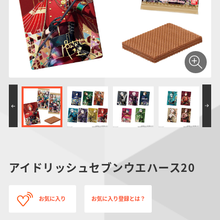
仮面ライダーシリー
キャラパキ
にふぉるめーしょん
ガンダムシリーズ
ポケモンスケールワ
アンパンマン
たまご
ま
ズ
＆スクエアシール
ールド
PROJECT R.E.D.・
つりグミ
ポケットモンスター
SMPシリーズ
サンリオキャラクタ
キャラデコ
わ
スーパー戦隊シリー
ーズ
ズ
アイドリッシュセブンウエハース20
お気に入り
お気に入り登録とは？