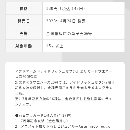
価格
130円（税込:143円）
発売日
2023年4月24日 発売
売場
全国量販店の菓子売場等
対象年齢
15才以上
アプリゲーム『アイドリッシュセブン』よりカードウエハー
ス第20弾登場!
記念すべきウエハース20弾では、アイドリッシュセブン7周年
記念衣装を収録し、全種表面がキラキラ光るラメホログラム
仕様。
更に7周年記念衣装の16種は、金色箔押しを施し豪華にライ
ンナップ。
●両面プラカード1枚入り(全37種)
1．7周年記念衣装（金色箔押し）
2．アニメイト撮り下ろしビジュアル～AutumnCollection