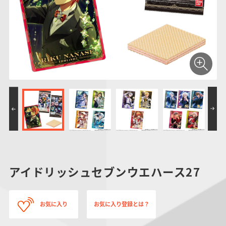
仮面ライダーシリー
キャラパキ
にふぉるめーしょん
ガンダムシリーズ
ポケモンスケールワ
アンパンマン
たまご
ま
ズ
＆スクエアシール
ールド
PROJECT R.E.D.・
つりグミ
ポケットモンスター
SMPシリーズ
サンリオキャラクタ
キャラデコ
わ
スーパー戦隊シリー
ーズ
ズ
アイドリッシュセブンウエハース27
お気に入り
お気に入り登録とは？