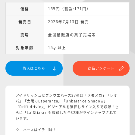
価格
155円（税込:171円）
発売日
2026年7月13日 発売
売場
全国量販店の菓子売場等
対象年齢
15才以上
購入はこちら
商品アンケート
アイドリッシュセブンウエハース27弾は「メモメロ」「レオ
パ」「太陽のEsperanza」「Unbalance Shadow」
「Drift driving」ビジュアルを箔押しサイン入りで収録！さ
らに「La’Stiara」も収録した全32種がラインナップされて
います。
ウエハースはイチゴ味！