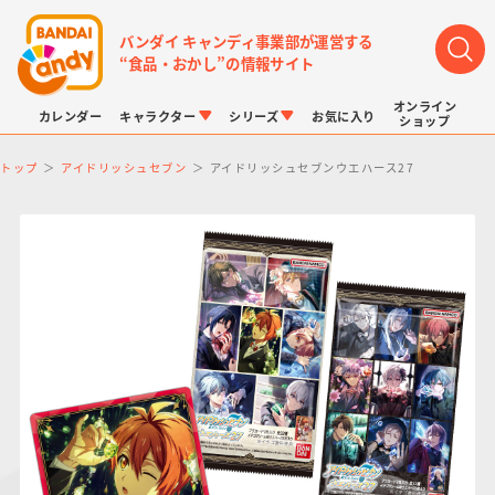
バンダイ キャンディ事業部が運営する
“食品・おかし”の情報サイト
オンライン
カレンダー
キャラクター
シリーズ
お気に入り
ショップ
トップ
アイドリッシュセブン
アイドリッシュセブンウエハース27
LINK TRAVELERS
チョコボックス
プリキュアシリーズ
チョコサプ
ドラゴンボール
ポケモンキッズ