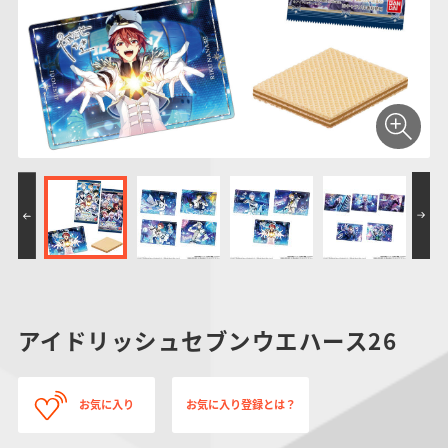
仮面ライダーシリー
キャラパキ
にふぉるめーしょん
ガンダムシリーズ
ポケモンスケールワ
アンパンマン
たまご
ま
ズ
＆スクエアシール
ールド
PROJECT R.E.D.・
つりグミ
ポケットモンスター
SMPシリーズ
サンリオキャラクタ
キャラデコ
わ
スーパー戦隊シリー
ーズ
ズ
アイドリッシュセブンウエハース26
お気に入り
お気に入り登録とは？