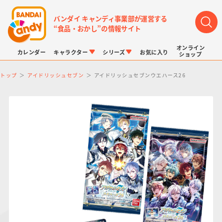
バンダイ キャンディ事業部が運営する
“食品・おかし”の情報サイト
オンライン
カレンダー
キャラクター
シリーズ
お気に入り
ショップ
トップ
アイドリッシュセブン
アイドリッシュセブンウエハース26
LINK TRAVELERS
チョコボックス
プリキュアシリーズ
チョコサプ
ドラゴンボール
ポケモンキッズ