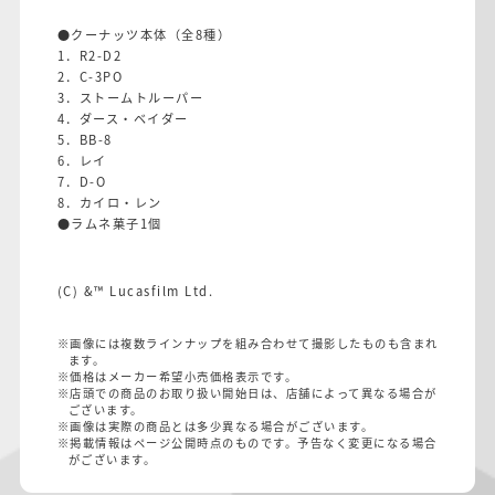
●クーナッツ本体（全8種）
1．R2-D2
2．C-3PO
3．ストームトルーパー
4．ダース・ベイダー
5．BB-8
6．レイ
7．D-O
8．カイロ・レン
●ラムネ菓子1個
(C) &™ Lucasfilm Ltd.
※画像には複数ラインナップを組み合わせて撮影したものも含まれ
ます。
※価格はメーカー希望小売価格表示です。
※店頭での商品のお取り扱い開始日は、店舗によって異なる場合が
ございます。
※画像は実際の商品とは多少異なる場合がございます。
※掲載情報はページ公開時点のものです。予告なく変更になる場合
がございます。