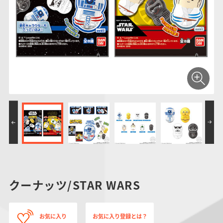
仮面ライダーシリー
キャラパキ
にふぉるめーしょん
ガンダムシリーズ
ポケモンスケールワ
アンパンマン
たまご
ま
ズ
＆スクエアシール
ールド
PROJECT R.E.D.・
つりグミ
ポケットモンスター
SMPシリーズ
サンリオキャラクタ
キャラデコ
わ
スーパー戦隊シリー
ーズ
ズ
クーナッツ/STAR WARS
お気に入り
お気に入り登録とは？