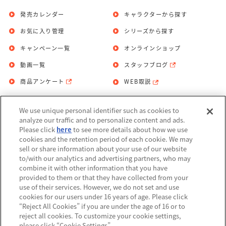
発売カレンダー
キャラクターから探す
お気に入り管理
シリーズから探す
キャンペーン一覧
オンラインショップ
動画一覧
スタッフブログ
商品アンケート
WEB取説
We use unique personal identifier such as cookies to
お問い合わせ
個人情報保護方針
analyze our traffic and to personalize content and ads.
Please click
here
to see more details about how we use
利用規約
cookies and the retention period of each cookie. We may
sell or share information about your use of our website
Do Not Sell or Share My Personal
to/with our analytics and advertising partners, who may
Information
combine it with other information that you have
provided to them or that they have collected from your
アレルギー情報
use of their services. However, we do not set and use
cookies for our users under 16 years of age. Please click
“Reject All Cookies” if you are under the age of 16 or to
reject all cookies. To customize your cookie settings,
please click “Cookie Settings”.