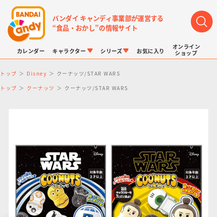
バンダイ キャンディ事業部が運営する
“食品・おかし”の情報サイト
オンライン
カレンダー
キャラクター
シリーズ
お気に入り
ショップ
トップ
Disney
クーナッツ/STAR WARS
トップ
クーナッツ
クーナッツ/STAR WARS
LINK TRAVELERS
チョコボックス
プリキュアシリーズ
チョコサプ
ドラゴンボール
ポケモンキッズ