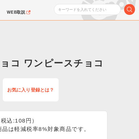
WEB取説
ョコ ワンピースチョコ
ンダムシリーズ
ふぉるめーしょん＆
ポケットモンスター
SMPシリーズ
ドラゴン
ポケモン
お気に入り登録とは？
クエアシール
（税込:108円）
商品は軽減税率8%対象商品です。