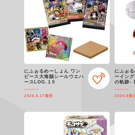
にふぉるめーしょん ワン
にふぉる
ピース大海賊シールウエハ
ーイング
ースLOG.１5
の軌跡-
ダイ限定
2026.8.17
発売
2026.6
発