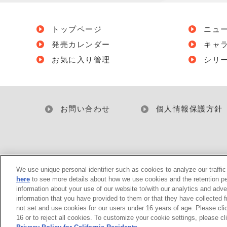
トップページ
ニュ
発売カレンダー
キャ
お気に入り管理
シリ
お問い合わせ
個人情報保護方針
We use unique personal identifier such as cookies to analyze our traffi
here
to see more details about how we use cookies and the retention pe
information about your use of our website to/with our analytics and adve
information that you have provided to them or that they have collected 
not set and use cookies for our users under 16 years of age. Please clic
16 or to reject all cookies. To customize your cookie settings, please cl