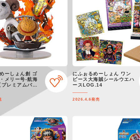
めーしょん創 ゴ
にふぉるめーしょん ワン
・メリー号-航海
ピース大海賊シールウエハ
【プレミアムバン
ースLOG.14
】
送
2026.4.6
発売