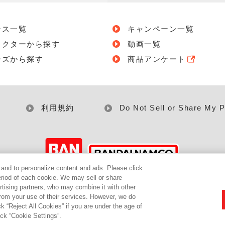
ース一覧
キャンペーン一覧
ラクターから探す
動画一覧
ーズから探す
商品アンケート
利用規約
Do Not Sell or Share My P
c and to personalize content and ads. Please click
riod of each cookie. We may sell or share
©BANDAI
rtising partners, who may combine it with other
from your use of their services. However, we do
k “Reject All Cookies” if you are under the age of
ick “Cookie Settings”.
▼コピーライト一覧を表示する