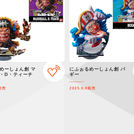
めーしょん創 マ
にふぉるめーしょん創 バ
・D・ティーチ
ギー
発売
2025.9.8
発売