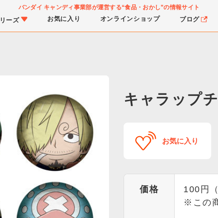
バンダイ キャンディ事業部が運営する
“食品・おかし”の情報サイト
お気に入り
オンライン
ショップ
ブログ
リーズ
コ
キャラップチ
PROJECT R.E.D.・ス
つりグミ
プリキュアシリーズ
チョコサプ
ガ
に
お気に入り
ーパー戦隊シリーズ
ス
価格
100円
※この