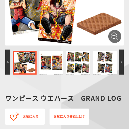
仮面ライダーシリー
キャラパキ
にふぉるめーしょん
ガンダムシリーズ
ポケモンスケールワ
アンパンマン
たまご
ま
ズ
＆スクエアシール
ールド
PROJECT R.E.D.・
つりグミ
ポケットモンスター
SMPシリーズ
サンリオキャラクタ
キャラデコ
わ
スーパー戦隊シリー
ーズ
ズ
ワンピース ウエハース GRAND LOG
お気に入り
お気に入り登録とは？