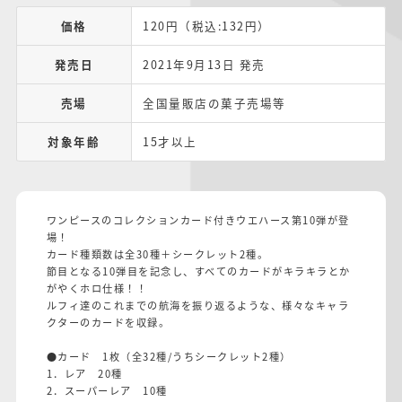
価格
120円（税込:132円）
発売日
2021年9月13日 発売
売場
全国量販店の菓子売場等
対象年齢
15才以上
ワンピースのコレクションカード付きウエハース第10弾が登
場！
カード種類数は全30種＋シークレット2種。
節目となる10弾目を記念し、すべてのカードがキラキラとか
がやくホロ仕様！！
ルフィ達のこれまでの航海を振り返るような、様々なキャラ
クターのカードを収録。
●カード 1枚（全32種/うちシークレット2種）
1．レア 20種
2．スーパーレア 10種