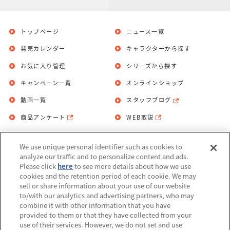
トップページ
ニュース一覧
発売カレンダー
キャラクターから探す
お気に入り管理
シリーズから探す
キャンペーン一覧
オンラインショップ
動画一覧
スタッフブログ
商品アンケート
WEB取説
We use unique personal identifier such as cookies to
お問い合わせ
個人情報保護方針
analyze our traffic and to personalize content and ads.
Please click
here
to see more details about how we use
利用規約
cookies and the retention period of each cookie. We may
sell or share information about your use of our website
Do Not Sell or Share My Personal
to/with our analytics and advertising partners, who may
Information
combine it with other information that you have
provided to them or that they have collected from your
アレルギー情報
use of their services. However, we do not set and use