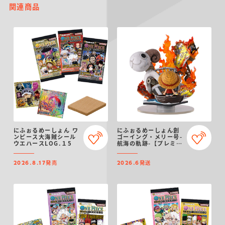
関連商品
にふぉるめーしょん ワ
にふぉるめーしょん創
ンピース大海賊シール
ゴーイング・メリー号-
ウエハースLOG.１5
航海の軌跡-【プレミア
ムバンダイ限定】
発売
発送
2026.8.17
2026.6