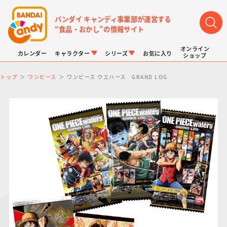
バンダイ キャンディ事業部が運営する
“食品・おかし”の情報サイト
オンライン
カレンダー
キャラクター
シリーズ
お気に入り
ショップ
トップ
ワンピース
ワンピース ウエハース GRAND LOG
LINK TRAVELERS
チョコボックス
プリキュアシリーズ
チョコサプ
ドラゴンボール
ポケモンキッズ