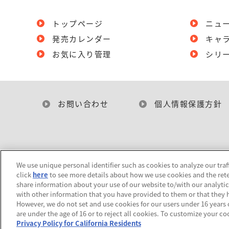
トップページ
ニュ
発売カレンダー
キャ
お気に入り管理
シリ
お問い合わせ
個人情報保護方針
We use unique personal identifier such as cookies to analyze our traf
click
here
to see more details about how we use cookies and the rete
share information about your use of our website to/with our analyti
with other information that you have provided to them or that they h
However, we do not set and use cookies for our users under 16 years of
are under the age of 16 or to reject all cookies. To customize your co
Privacy Policy for California Residents