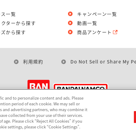
ース一覧
キャンペーン一覧
ラクターから探す
動画一覧
ーズから探す
商品アンケート
利用規約
Do Not Sell or Share My P
fic and to personalize content and ads. Please
ntion period of each cookie. We may sell or
©BANDAI
cs and advertising partners, who may combine it
ave collected from your use of their services.
 age. Please click “Reject All Cookies” if you
okie settings, please click “Cookie Settings”.
▼コピーライト一覧を表示する