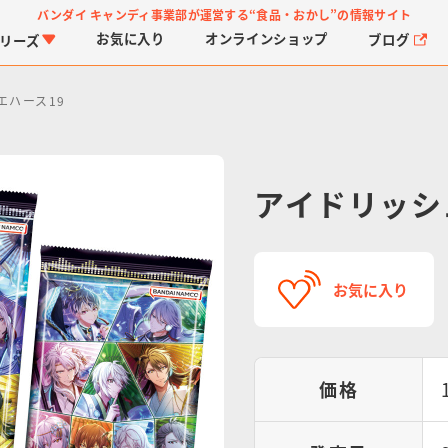
バンダイ キャンディ事業部が運営する
“食品・おかし”の情報サイト
お気に入り
オンライン
ショップ
ブログ
リーズ
エハース19
アイドリッシ
PROJECT R.E.D.・ス
つりグミ
プリキュアシリーズ
チョコサプ
ガ
に
お気に入り
ーパー戦隊シリーズ
ス
価格