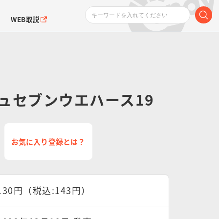
WEB取説
ュセブンウエハース19
ンダムシリーズ
ふぉるめーしょん＆
ポケットモンスター
SMPシリーズ
ドラゴン
ポケモン
お気に入り登録とは？
クエアシール
130円（税込:143円）