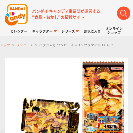
バンダイ キャンディ事業部が運営する
“食品・おかし”の情報サイト
オンライン
カレンダー
キャラクター
シリーズ
お気に入り
ショップ
トップ
ワンピース
イタジャガ ワンピース with プラマイド LOG.2
LINK TRAVELERS
チョコボックス
プリキュアシリーズ
チョコサプ
ドラゴンボール
ポケモンキッズ