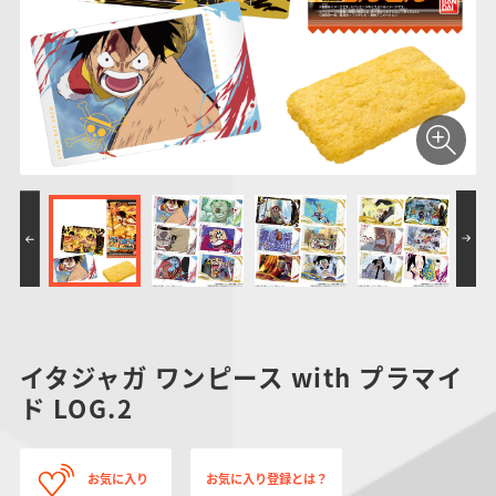
仮面ライダーシリー
キャラパキ
にふぉるめーしょん
ガンダムシリーズ
ポケモンスケールワ
アンパンマン
たまご
ま
ズ
＆スクエアシール
ールド
PROJECT R.E.D.・
つりグミ
ポケットモンスター
SMPシリーズ
サンリオキャラクタ
キャラデコ
わ
スーパー戦隊シリー
ーズ
ズ
イタジャガ ワンピース with プラマイ
ド LOG.2
お気に入り
お気に入り登録とは？