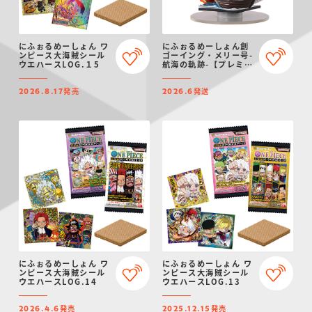
にふぉるめーしょん ワ
にふぉるめーしょん創
ンピース大海賊シール
ゴーイング・メリー号-
ウエハースLOG.１5
航海の軌跡-【プレミア
ムバンダイ限定】
発売
発送
2026.8.17
2026.6
にふぉるめーしょん ワ
にふぉるめーしょん ワ
ンピース大海賊シール
ンピース大海賊シール
ウエハースLOG.14
ウエハースLOG.13
発売
発売
2026.4.6
2025.12.15