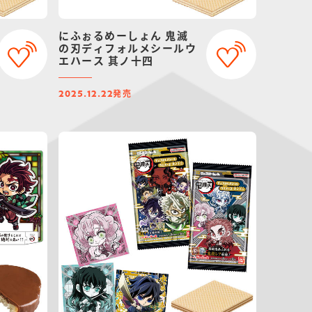
にふぉるめーしょん 鬼滅
の刃ディフォルメシールウ
エハース 其ノ十四
発売
2025.12.22