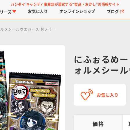
バンダイ キャンディ事業部が運営する
“食品・おかし”の情報サイト
お気に入り
オンライン
ショップ
ブログ
リーズ
ォルメシールウエハース 其ノ十一
にふぉるめー
ォルメシール
PROJECT R.E.D.・ス
つりグミ
プリキュアシリーズ
チョコサプ
ガ
に
ーパー戦隊シリーズ
ス
お気に入り
価格