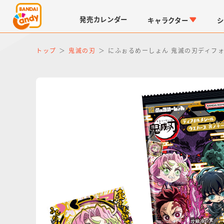
発売
カレンダー
キャラクター
シ
トップ
鬼滅の刃
にふぉるめーしょん 鬼滅の刃ディフ
LINK TRAVELERS
チョコボックス
仮面ライダーシリーズ
キャラパキ