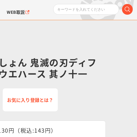
WEB取説
しょん 鬼滅の刃ディフ
ウエハース 其ノ十一
ンダムシリーズ
ふぉるめーしょん＆
ポケットモンスター
SMPシリーズ
ドラゴン
ポケモン
クエアシール
お気に入り登録とは？
130円（税込:143円）