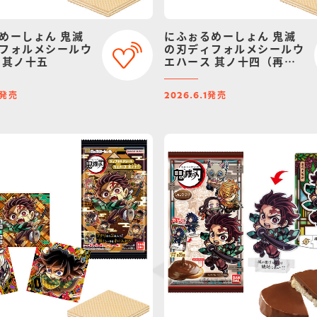
めーしょん 鬼滅
にふぉるめーしょん 鬼滅
フォルメシールウ
の刃ディフォルメシールウ
 其ノ十五
エハース 其ノ十四（再
販）
発売
発売
2026.6.1