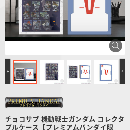
仮面ライダーシリー
キャラパキ
にふぉるめーしょん
ガンダムシリーズ
ポケモンスケールワ
アンパンマン
たまご
ま
ズ
＆スクエアシール
ールド
PROJECT R.E.D.・
つりグミ
ポケットモンスター
SMPシリーズ
サンリオキャラクタ
キャラデコ
わ
スーパー戦隊シリー
ーズ
ズ
チョコサプ 機動戦士ガンダム コレクタ
ブルケース【プレミアムバンダイ限