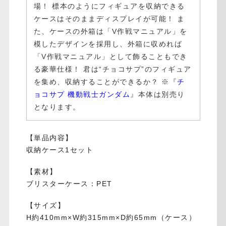
場！ 標本のようにフィギュアを収納できる
ケースはそのままディスプレイが可能！ ま
た、ケースの外箱は「V作戦マニュアル」を
模したデザインを採用し、外箱に収めれば
「V作戦マニュアル」として飾ることもでき
る豪華仕様！ 君は“チョコサプ”のフィギュア
を集め、収納することができるか？ ※『
チ
ョコサプ 機動戦士ガンダム
』本体は別売り
となります。
【単品内容】
収納ケース1セット
【素材】
ブリスターケース：PET
【サイズ】
H約410mm×W約315mm×D約65mm（ケース）