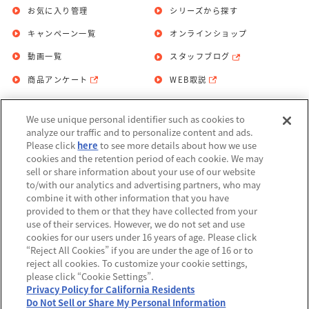
お気に入り管理
シリーズから探す
キャンペーン一覧
オンラインショップ
動画一覧
スタッフブログ
商品アンケート
WEB取説
We use unique personal identifier such as cookies to
お問い合わせ
個人情報保護方針
analyze our traffic and to personalize content and ads.
Please click
here
to see more details about how we use
利用規約
cookies and the retention period of each cookie. We may
sell or share information about your use of our website
Do Not Sell or Share My Personal
to/with our analytics and advertising partners, who may
Information
combine it with other information that you have
provided to them or that they have collected from your
アレルギー情報
use of their services. However, we do not set and use
cookies for our users under 16 years of age. Please click
“Reject All Cookies” if you are under the age of 16 or to
reject all cookies. To customize your cookie settings,
please click “Cookie Settings”.
Privacy Policy for California Residents
©BANDAI
Do Not Sell or Share My Personal Information