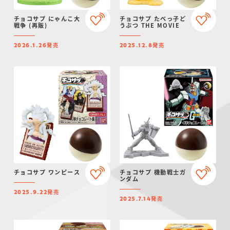
チョコサプ にゃんこ大
チョコサプ たべっ子ど
戦争 (再販)
うぶつ THE MOVIE
発売
発売
2026.1.26
2025.12.8
チョコサプ ワンピース
チョコサプ 機動戦士ガ
ンダム
発売
2025.9.22
発売
2025.7.14