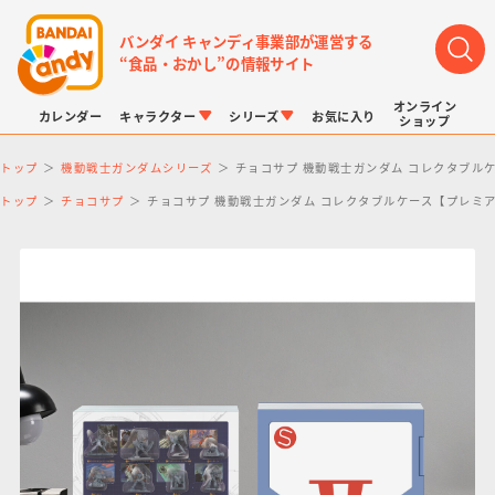
バンダイ キャンディ事業部が運営する
“食品・おかし”の情報サイト
オンライン
カレンダー
キャラクター
シリーズ
お気に入り
ショップ
トップ
機動戦士ガンダムシリーズ
チョコサプ 機動戦士ガンダム コレクタブル
トップ
チョコサプ
チョコサプ 機動戦士ガンダム コレクタブルケース【プレミ
LINK TRAVELERS
チョコボックス
プリキュアシリーズ
チョコサプ
ドラゴンボール
ポケモンキッズ