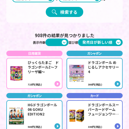
検索する
908件の結果が見つかりました
表示件数
並び順
日用雑貨
ガシャポン
びっくらたまご ド
ドラゴンボール め
ラゴンボールZ～フ
じるしアクセサリー
リーザ編～
4
715円(税込)
300円(税込)
ガシャポン
カード
HGドラゴンボール
ドラゴンボールスー
06 GOKU
パーカードゲーム
EDITION2
フュージョンワール
ド STORY
BOOSTER 01
500円(税込)
330円(税込)
[ST01]