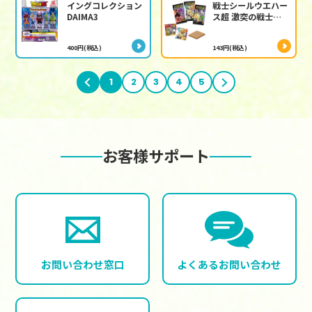
イングコレクション
戦士シールウエハー
DAIMA3
ス超 激突の戦士た
ち
400円(税込)
143円(税込)
前へ
1
2
3
4
5
次へ
お客様サポート
お問い合わせ窓口
よくある
お問い合わせ