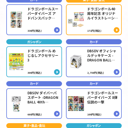
ドラゴンボールスー
ドラゴンボール40
パーダイバーズ ア
周年記念 オリジナ
ドバンスパック
ルイラストレーショ
DRAGON BALL
ン シールウエハー
40th Anniversary
ス２
330円(税込)
171円(税込)
Edition
ガシャポン
カード
ドラゴンボール め
DBSDV オフィシャ
じるしアクセサリー
ルデッキケース -
3
DRAGON BALL
40th Anniversary
Editionー
300円(税込)
2,750円(税込)
カード
カード
DBSDV ダイバーパ
ドラゴンボールスー
スポート -DRAGON
パーダイバーズ 8弾
BALL 40th
伝説の一撃
Anniversary
Editionー
660円(税込)
100円(税込)
菓子・食品・食玩
ガシャポン