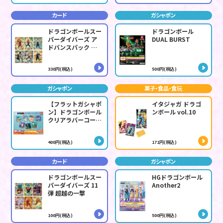
カード
ガシャポン
ドラゴンボールスー
ドラゴンボール
パーダイバーズ ア
DUAL BURST
ドバンスパック バ
トルオブサイヤン
330円(税込)
500円(税込)
ガシャポン
菓子・食品・食玩
【フラットガシャポ
イタジャガ ドラゴ
ン】ドラゴンボール
ンボール vol.10
クリアラバーコース
ター2
400円(税込)
171円(税込)
カード
ガシャポン
ドラゴンボールスー
HGドラゴンボール
パーダイバーズ 11
Another2
弾 超越の一撃
100円(税込)
500円(税込)