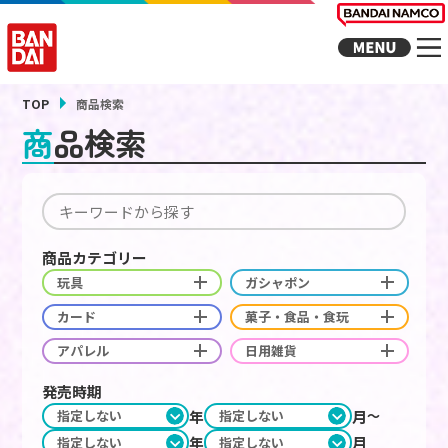
TOP
商品検索
商品検索
商品カテゴリー
玩具
ガシャポン
カード
菓子・食品・食玩
アパレル
日用雑貨
発売時期
年
月
年
月