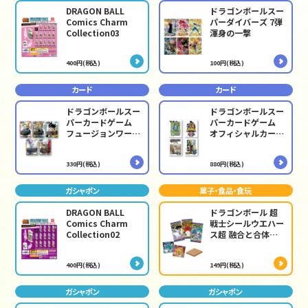
DRAGON BALL
ドラゴンボールスー
Comics Charm
パーダイバーズ 7弾
Collection03
渾身の一撃
400円(税込)
100円(税込)
カード
カード
ドラゴンボールスー
ドラゴンボールスー
パーカードゲーム
パーカードゲーム
フュージョンワール
オフィシャルカード
ド MANGA
スリーブ -
BOOSTER
ILLUSTRATIONS-
330円(税込)
880円(税込)
02[SB02]
ガシャポン
菓子・食品・食玩
DRAGON BALL
ドラゴンボール 超
Comics Charm
戦士シールウエハー
Collection02
ス超 融合と合体の
超越者
400円(税込)
149円(税込)
ガシャポン
ガシャポン