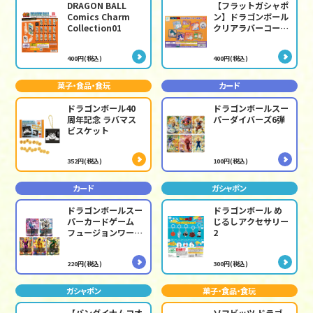
DRAGON BALL
【フラットガシャポ
Comics Charm
ン】ドラゴンボール
Collection01
クリアラバーコース
ター
400円(税込)
400円(税込)
菓子・食品・食玩
カード
ドラゴンボール40
ドラゴンボールスー
周年記念 ラバマス
パーダイバーズ6弾
ビスケット
352円(税込)
100円(税込)
カード
ガシャポン
ドラゴンボールスー
ドラゴンボール め
パーカードゲーム
じるしアクセサリー
フュージョンワール
2
ド 神龍への願い
[FB07]
220円(税込)
300円(税込)
ガシャポン
菓子・食品・食玩
【バンダイナムコオ
ソフビッツ ドラゴ