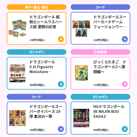
菓子・食品・食玩
カード
ドラゴンボール 超
ドラゴンボールスー
戦士シールウエハー
パーカードゲーム
ス超 激闘の記憶
フュージョンワール
ド ブースターパッ
ク CROSS FORCE
149円(税込)
220円(税込)
[FB10]
ガシャポン
日用雑貨
ドラゴンボール
びっくらたまご ド
S.H.Figuarts
ラゴンボールZ～激
Miniature
闘編～
Collection2
500円(税込)
715円(税込)
カード
ガシャポン
ドラゴンボールスー
HGドラゴンボール
パーダイバーズ 10
05 MAJIN BUU
弾 奮迅の一撃
SAGA2
100円(税込)
500円(税込)