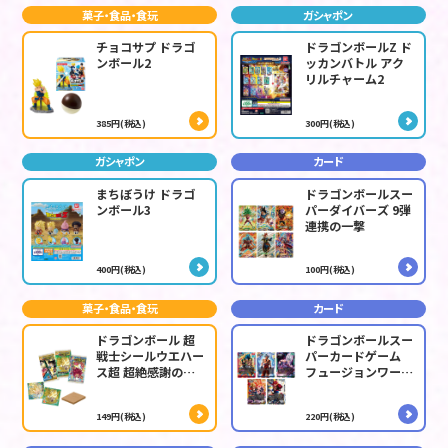
菓子・食品・食玩
ガシャポン
チョコサプ ドラゴ
ドラゴンボールZ ド
ンボール2
ッカンバトル アク
リルチャーム2
385円(税込)
300円(税込)
ガシャポン
カード
まちぼうけ ドラゴ
ドラゴンボールスー
ンボール3
パーダイバーズ 9弾
連携の一撃
400円(税込)
100円(税込)
菓子・食品・食玩
カード
ドラゴンボール 超
ドラゴンボールスー
戦士シールウエハー
パーカードゲーム
ス超 超絶感謝の十
フュージョンワール
周年
ド DUAL
EVOLUTION
149円(税込)
220円(税込)
[FB09]