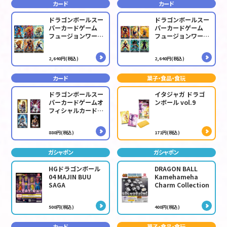
カード
カード
ドラゴンボールスー
ドラゴンボールスー
パーカードゲーム
パーカードゲーム
フュージョンワール
フュージョンワール
ド スタートデッキ
ド スタートデッキ
EX 進化の境地
EX 気の躍動[FS12]
2,640円(税込)
2,640円(税込)
[FS11]
カード
菓子・食品・食玩
ドラゴンボールスー
イタジャガ ドラゴ
パーカードゲームオ
ンボール vol.9
フィシャルカードス
リーブ 04
880円(税込)
171円(税込)
ガシャポン
ガシャポン
HGドラゴンボール
DRAGON BALL
04 MAJIN BUU
Kamehameha
SAGA
Charm Collection
500円(税込)
400円(税込)
カード
菓子・食品・食玩