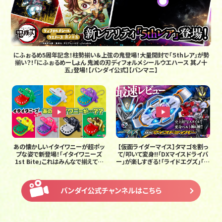
にふぉるめ5周年記念！柱勢揃い＆上弦の鬼登場！大量開封で「５thレア」が勢
揃い？！「にふぉるめーしょん 鬼滅の刃ディフォルメシールウエハース 其ノ十
五」登場！【バンダイ公式】【バンマニ】
あの懐かしいイタイワニーが超ポッ
【仮面ライダーマイス】タマゴを割っ
プな姿で新登場！「イタイワニーズ
て/叩いて変身!!「DXマイスドライバ
1st Bite」これはみんなで揃えて遊
ー」が楽しすぎる！「ライドエグズ」「ハ
ぶしかない！【バンマニ!】【バンダイ
ンマーボーンバックル」「スラッシュ
公式】#イタイワニー #バラエティ
ボーンバックル」も最速紹介【バンマ
ニ!】【バンダイ公式】