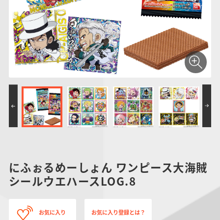
仮面ライダーシリー
キャラパキ
にふぉるめーしょん
ガンダムシリーズ
ポケモンスケールワ
アンパンマン
たまご
ま
ズ
＆スクエアシール
ールド
PROJECT R.E.D.・
つりグミ
ポケットモンスター
SMPシリーズ
サンリオキャラクタ
キャラデコ
わ
スーパー戦隊シリー
ーズ
ズ
にふぉるめーしょん ワンピース大海賊
シールウエハースLOG.8
お気に入り
お気に入り登録とは？