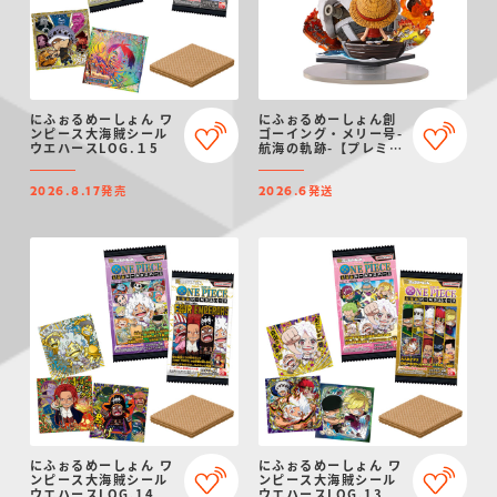
にふぉるめーしょん ワ
にふぉるめーしょん創
ンピース大海賊シール
ゴーイング・メリー号-
ウエハースLOG.１5
航海の軌跡-【プレミア
ムバンダイ限定】
発売
発送
2026.8.17
2026.6
にふぉるめーしょん ワ
にふぉるめーしょん ワ
ンピース大海賊シール
ンピース大海賊シール
ウエハースLOG.14
ウエハースLOG.13