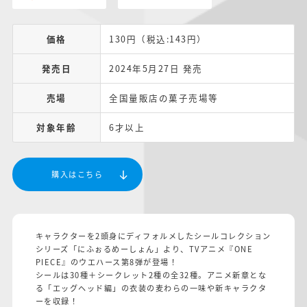
価格
130円（税込:143円）
発売日
2024年5月27日 発売
売場
全国量販店の菓子売場等
対象年齢
6才以上
購入はこちら
キャラクターを2頭身にディフォルメしたシールコレクション
シリーズ「にふぉるめーしょん」より、TVアニメ『ONE
PIECE』のウエハース第8弾が登場！
シールは30種＋シークレット2種の全32種。アニメ新章とな
る「エッグヘッド編」の衣装の麦わらの一味や新キャラクタ
ーを収録！