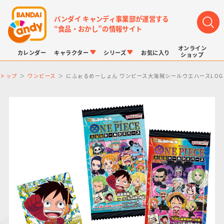
バンダイ キャンディ事業部が運営する
“食品・おかし”の情報サイト
オンライン
カレンダー
キャラクター
シリーズ
お気に入り
ショップ
トップ
ワンピース
にふぉるめーしょん ワンピース大海賊シールウエハースLOG
LINK TRAVELERS
チョコボックス
プリキュアシリーズ
チョコサプ
ドラゴンボール
ポケモンキッズ