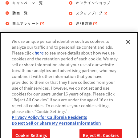
キャンペーン一覧
オンラインショップ
動画一覧
スタッフブログ
商品アンケート
WEB取説
We use unique personal identifier such as cookies to
お問い合わせ
個人情報保護方針
analyze our traffic and to personalize content and ads.
Please click
here
to see more details about how we use
利用規約
cookies and the retention period of each cookie. We may
sell or share information about your use of our website
Do Not Sell or Share My Personal
to/with our analytics and advertising partners, who may
Information
combine it with other information that you have
provided to them or that they have collected from your
アレルギー情報
use of their services. However, we do not set and use
cookies for our users under 16 years of age. Please click
“Reject All Cookies” if you are under the age of 16 or to
reject all cookies. To customize your cookie settings,
please click “Cookie Settings”.
Privacy Policy for California Residents
©BANDAI
Do Not Sell or Share My Personal Information
▼コピーライト一覧を表示する
Cookie Settings
Reject All Cookies