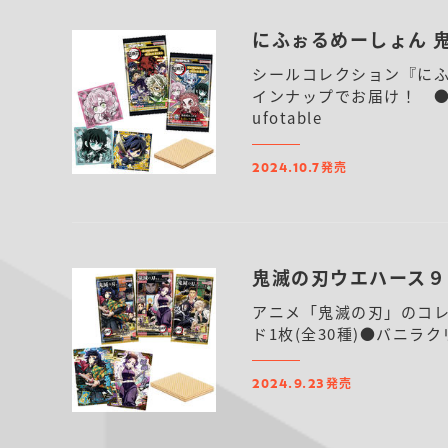
にふぉるめーしょん 
シールコレクション『にふ
インナップでお届け！ ●
ufotable
発売
2024.10.7
鬼滅の刃ウエハース９
アニメ「鬼滅の刃」のコレ
ド1枚(全30種)●バニラ
発売
2024.9.23