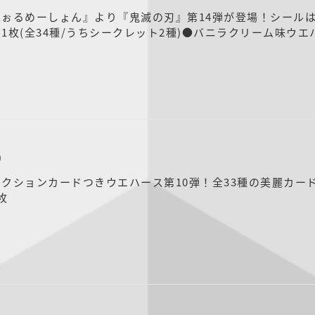
ぉるめーしょん』より『鬼滅の刃』第14弾が登場！シールは
1枚(全34種/うちシークレット2種)●バニラクリーム味ウエ
0
クションカードつきウエハース第10弾！全33種の美麗カード
枚