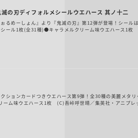
鬼滅の刃ディフォルメシールウエハース 其ノ十二
ぉるめーしょん』より『鬼滅の刃』第12弾が登場！シールは
シール1枚(全31種)●キャラメルクリーム味ウエハース1枚
クションカードつきウエハース第9弾！全30種の美麗メタ
クリーム味ウエハース1枚 (C)吾峠呼世晴／集英社・アニプレック