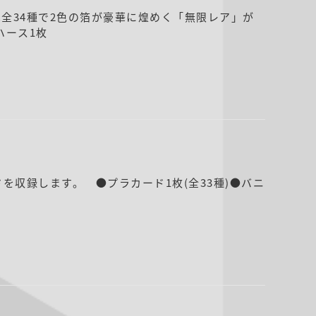
全34種で2色の箔が豪華に煌めく「無限レア」が
ハース1枚
を収録します。 ●プラカード1枚(全33種)●バニ