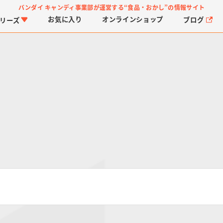
バンダイ キャンディ事業部が運営する
“食品・おかし”の情報サイト
お気に入り
オンライン
ショップ
ブログ
リーズ
PROJECT R.E.D.・ス
つりグミ
プリキュアシリーズ
チョコサプ
ガ
に
ーパー戦隊シリーズ
ス