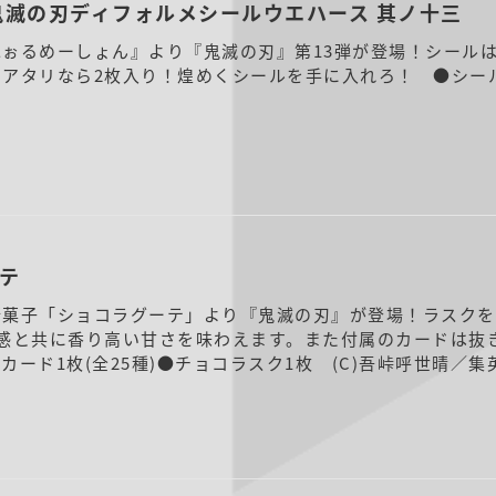
鬼滅の刃ディフォルメシールウエハース 其ノ十三
ぉるめーしょん』より『鬼滅の刃』第13弾が登場！シールは
アタリなら2枚入り！煌めくシールを手に入れろ！ ●シール1
テ
新菓子「ショコラグーテ」より『鬼滅の刃』が登場！ラスクを
食感と共に香り高い甘さを味わえます。また付属のカードは抜
ード1枚(全25種)●チョコラスク1枚 (C)吾峠呼世晴／集英社