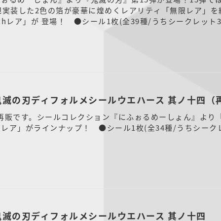
規実装した2色の箔が豪華に煌めくレアリティ「無限レア」を
hレア」が 登場！ ●シール1枚(全39種/うちシークレット
鬼滅の刃ディフォルメシールウエハース 其ノ十四（
品の再販です。シールコレクション『にふぉるめーしょん』より『
レア」がラインナップ！ ●シール1枚(全34種/うちシーク
鬼滅の刃ディフォルメシールウエハース 其ノ十四