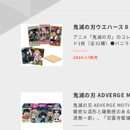
鬼滅の刃ウエハース８
アニメ「鬼滅の刃」のコレ
ド1枚（全32種）●バニ
発売
2024.1.1
鬼滅の刃 ADVERGE 
鬼滅の刃 ADVERGE 
緻密な造形と躍動感のあ
透無一郎」、「甘露寺蜜
屋敷に従事する鬼殺隊員「