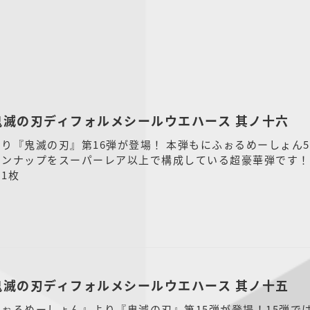
鬼滅の刃ディフォルメシールウエハース 其ノ十六
り『鬼滅の刃』第16弾が登場！ 本弾もにふぉるめーしょん5
パーレア以上で構成している超豪華弾です！ ●シール1枚（全39種/うちシークレット3種) ●
1枚
鬼滅の刃ディフォルメシールウエハース 其ノ十五
ぉるめーしょん』より『鬼滅の刃』第15弾が登場！15弾で