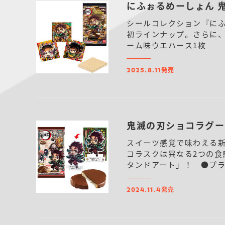
にふぉるめーしょん 
シールコレクション『にふ
初ラインナップ。さらに、
ーム味ウエハース1枚
発売
2025.8.11
鬼滅の刃ショコラグー
スイーツ感覚で味わえる
コラスクは異なる2つの
タンドアート」！ ●プラカ
発売
2024.11.4