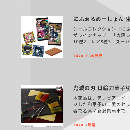
にふぉるめーしょん 
シールコレクション『にふ
がラインナップ。「鬼殺レ
10種2．レア8種3．スー
発売
2024.5.20
鬼滅の刃 日輪刀菓子
本商品は、テレビアニメ
ジした和菓子の羊羹のセッ
器で名高い新潟県燕市で
無一郎の日輪刀、そして縁
発送
2024.2