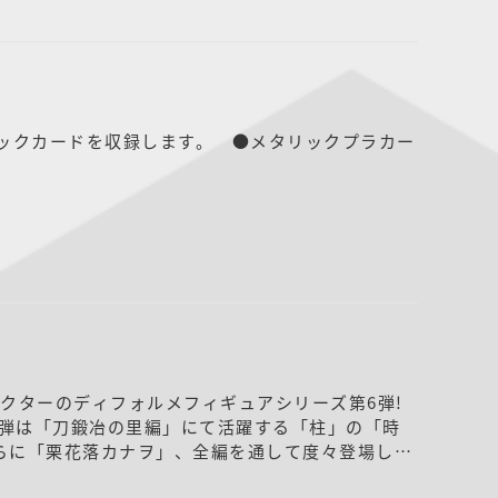
リックカードを収録します。 ●メタリックプラカー
ャラクターのディフォルメフィギュアシリーズ第6弾!
弾は「刀鍛冶の里編」にて活躍する「柱」の「時
らに「栗花落カナヲ」、全編を通して度々登場し蝶