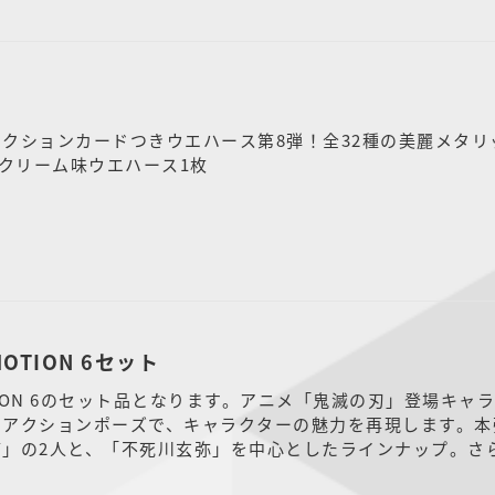
クションカードつきウエハース第8弾！全32種の美麗メタ
ラクリーム味ウエハース1枚
MOTION 6セット
MOTION 6のセット品となります。アニメ「鬼滅の刃」登場キ
るアクションポーズで、キャラクターの魅力を再現します。本
璃」の2人と、「不死川玄弥」を中心としたラインナップ。さ
神崎アオイ」も本弾に収録。全5種となってお...