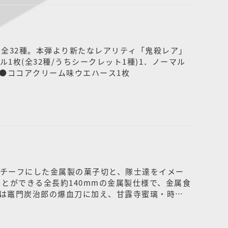
全32種。本弾より新たなレアリティ「鬼殺レア」
枚(全32種/うちシークレット1種)1．ノーマル
1種●ココアクリーム味ウエハース1枚
チーフにした金属製の菓子切と、隊士達をイメー
とができる全長約140mmの金属製仕様で、金属食
は竈門炭治郎の爆血刀に加え、甘露寺蜜璃・時透