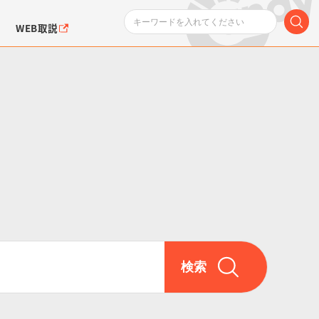
WEB取説
ンダムシリーズ
ふぉるめーしょん＆
ポケットモンスター
SMPシリーズ
ドラゴン
ポケモン
クエアシール