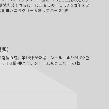
継続実装！さらに、にふぉるめーしょん5周年を記
3種)●バニラクリーム味ウエハース1枚
再販）
鬼滅の刃』第14弾が登場！シールは全34種で2色
レット2種)●バニラクリーム味ウエハース1枚