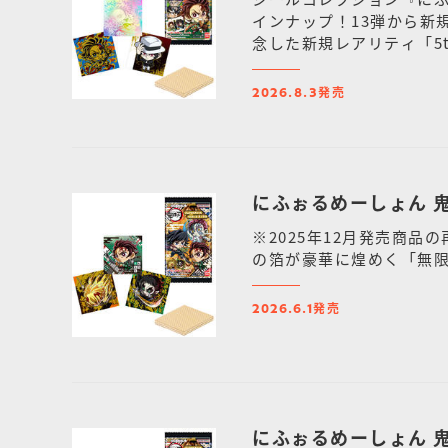
インナップ！13弾から新
念した新規レアリティ「5t
発売
2026.8.3
にふぉるめーしょん 
※2025年12月発売商
の箔が豪華に煌めく「無限
発売
2026.6.1
にふぉるめーしょん 