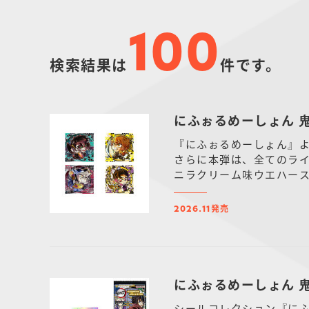
100
検索結果は
件です。
にふぉるめーしょん 
『にふぉるめーしょん』よ
さらに本弾は、全てのラインナップをスー
ニラクリーム味ウエハース
発売
2026.11
にふぉるめーしょん 
シールコレクション『にふ