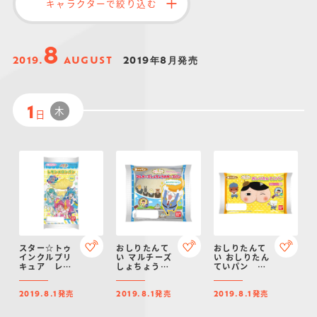
キャラクターで絞り込む
仮面ライダーシリー
キャラパキ
にふぉるめーしょん
ガンダムシリーズ
ポケモンスケールワ
アンパンマン
たまご
ま
ズ
＆スクエアシール
ールド
8
2019.
AUGUST
2019年8月発売
木
1
日
PROJECT R.E.D.・
つりグミ
ポケットモンスター
SMPシリーズ
サンリオキャラクタ
キャラデコ
わ
スーパー戦隊シリー
ーズ
ズ
スター☆トゥ
おしりたんて
おしりたんて
インクルプリ
い マルチーズ
い おしりたん
キュア レモ
しょちょうの
ていパン も
ンメロンパン
チーズパン
もジャム入り
ホイップクリ
発売
発売
発売
ーム入り
2019.8.1
2019.8.1
2019.8.1