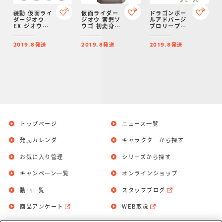
装動 仮面ライ
仮面ライダー
ドラゴンボー
ダージオウ
ジオウ 常磐ソ
ルアドバージ
EX ジオウメ
ウゴ 初変身の
ブロリープレ
カニクス タイ
像【プレミア
ミアムセット
ムマジーンセ
ムバンダイ限
【プレミアム
発送
発送
発送
ット【プレミ
定】
バンダイ限
2019.8
2019.8
2019.8
アムバンダイ
定】
限定】
トップページ
ニュース一覧
発売カレンダー
キャラクターから探す
お気に入り管理
シリーズから探す
キャンペーン一覧
オンラインショップ
動画一覧
スタッフブログ
商品アンケート
WEB取説