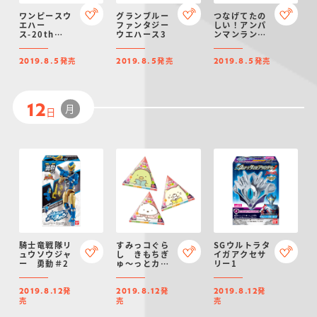
ワンピースウ
グランブルー
つなげてたの
エハー
ファンタジー
しい！アンパ
ス-20th
ウエハース3
ンマンランド
anniversary-
Ｐ１
発売
発売
発売
2019.8.5
2019.8.5
2019.8.5
月
12
日
騎士竜戦隊リ
すみっコぐら
SGウルトラタ
ュウソウジャ
し きもちぎ
イガアクセサ
ー 勇動＃2
ゅ～っとカラ
リー1
フルグミで
す。
発
発
発
2019.8.12
2019.8.12
2019.8.12
売
売
売