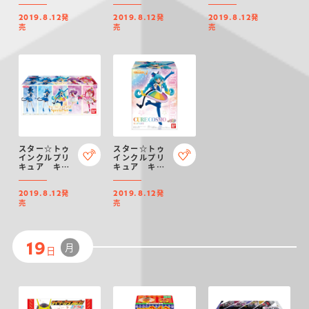
セット
発
発
発
2019.8.12
2019.8.12
2019.8.12
売
売
売
スター☆トゥ
スター☆トゥ
インクルプリ
インクルプリ
キュア キュ
キュア キュ
ーティーフィ
ーティーフィ
ギュア3
ギュア3
発
発
Special Set
2019.8.12
2019.8.12
売
売
月
19
日