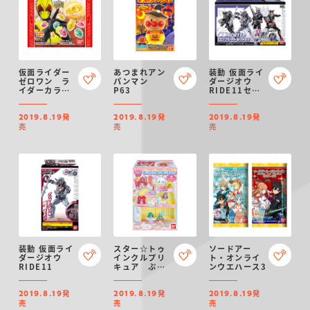
仮面ライダー
あつまれアン
装動 仮面ライ
ゼロワン ラ
パンマン
ダージオウ
イダーカラフ
P63
RIDE11セッ
ルグミ（コー
ト
ラ味）
発
発
発
2019.8.19
2019.8.19
2019.8.19
売
売
売
装動 仮面ライ
スター☆トゥ
ソードアー
ダージオウ
インクルプリ
ト・オンライ
RIDE11
キュア ぷり
ンウエハース3
きゅ～とタウ
ン おつきさ
発
発
発
まのゆうえん
2019.8.19
2019.8.19
2019.8.19
ち
売
売
売