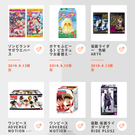
ゾンビランド
ポケモふどー
仮面ライダ
サガウエハー
る3 ピカチュ
ー 色紙
ス
ウお着替えセ
ART4
レクション
発
発
発
2019.8.12
2019.8.12
2019.8.12
売
売
売
ワンピース
ワンピース
装動 仮面ライ
ADVERGE
ADVERGE
ダージオウ
MOTION -
MOTION -
RIDE PLUS2
STAMPEDE-
STAMPEDE-