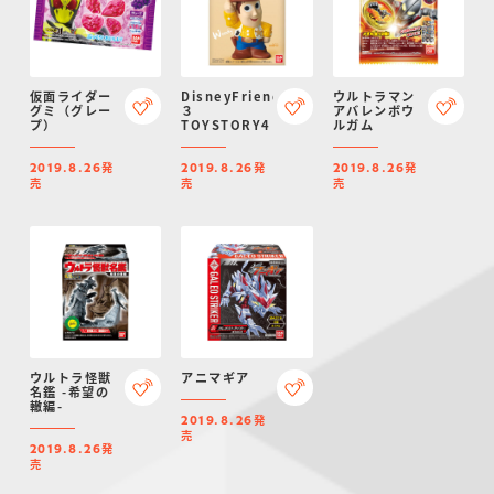
仮面ライダー
DisneyFriends
ウルトラマン
グミ（グレー
３
アバレンボウ
プ）
TOYSTORY4
ルガム
発
発
発
2019.8.26
2019.8.26
2019.8.26
売
売
売
ウルトラ怪獣
アニマギア
名鑑 -希望の
轍編-
発
2019.8.26
売
発
2019.8.26
売