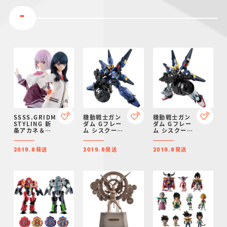
-
SSSS.GRIDMAN
機動戦士ガン
機動戦士ガン
STYLING 新
ダム Gフレー
ダム Gフレー
条アカネ＆宝
ム シスクード
ム シスクード
多六花セット
(ティターンズ
(エゥーゴカラ
【プレミアム
カラー)【プレ
ー)【プレミア
発送
発送
発送
バンダイ限
ミアムバンダ
ムバンダイ限
2019.8
2019.8
2019.8
定】
イ限定】
定】