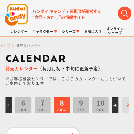
バンダイ キャンディ事業部が運営する
“食品・おかし”の情報サイト
オンライン
カレンダー
キャラクター
シリーズ
お気に入り
ショップ
トップ
発売カレンダー
CALENDAR
発売カレンダー
（毎月月初・中旬に更新予定）
※お客様相談センターでは、こちらのカレンダーにもとづいて
LINK TRAVELERS
チョコボックス
プリキュアシリーズ
チョコサプ
ドラゴンボール
ポケモンキッズ
ご案内しております
6
7
8
9
10
JUN.
JUL.
AUG.
SEP.
OCT.