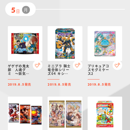
月
5
日
ゲゲゲの鬼太
ミニプラ 騎士
プリキュアコ
郎 人魂グ
竜合体シリー
スモグミケー
ミ ～妖気解
ズ04 キシリ
ス2
放～
ュウジン
発売
発売
発売
2019.8.5
2019.8.5
2019.8.5