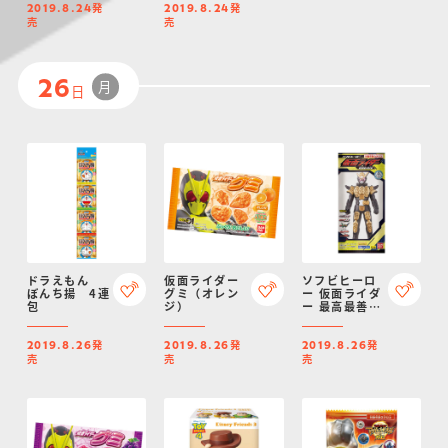
発
発
2019.8.24
2019.8.24
売
売
月
26
日
ドラえもん
仮面ライダー
ソフビヒーロ
ぼんち揚 4連
グミ（オレン
ー 仮面ライダ
包
ジ）
ー 最高最善の
魔王編
発
発
発
2019.8.26
2019.8.26
2019.8.26
売
売
売