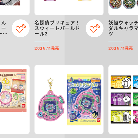
ょん
名探偵プリキュア！
妖怪ウォッ
リー
スウィートパールド
ダルキャラ
ース
ール2
ツ
発売
発売
2026.11
2026.11