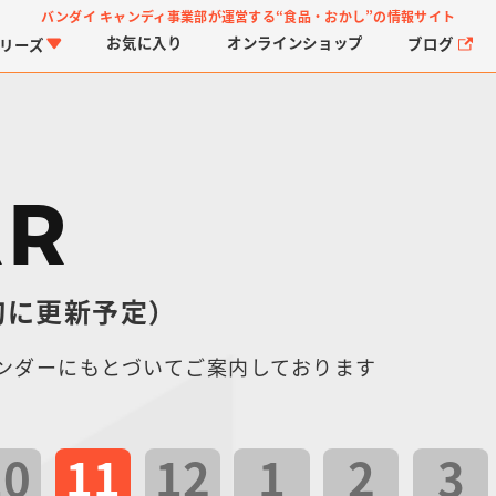
バンダイ キャンディ事業部が運営する
“食品・おかし”の情報サイト
お気に入り
オンライン
ショップ
ブログ
リーズ
AR
旬に更新予定）
PROJECT R.E.D.・ス
つりグミ
プリキュアシリーズ
チョコサプ
ガ
に
ーパー戦隊シリーズ
ス
ンダーにもとづいてご案内しております
10
11
12
1
2
3