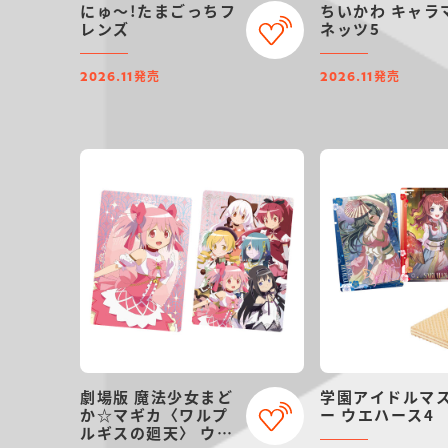
にゅ～!たまごっちフ
ちいかわ キャラ
レンズ
ネッツ5
発売
発売
2026.11
2026.11
劇場版 魔法少女まど
学園アイドルマ
か☆マギカ〈ワルプ
ー ウエハース4
ルギスの廻天〉 ウエ