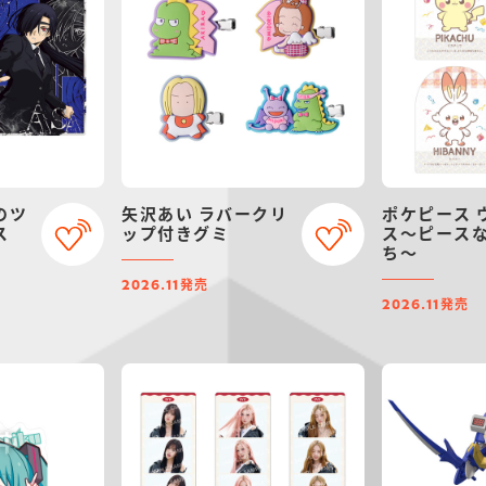
のツ
矢沢あい ラバークリ
ポケピース 
ス
ップ付きグミ
ス～ピース
ち～
発売
2026.11
発売
2026.11