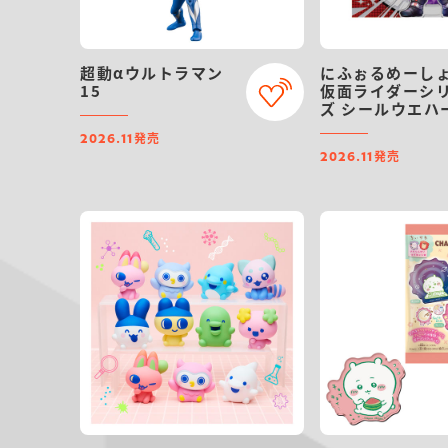
超動αウルトラマン
にふぉるめーし
15
仮面ライダーシ
ズ シールウエハ
vol.5
発売
2026.11
発売
2026.11