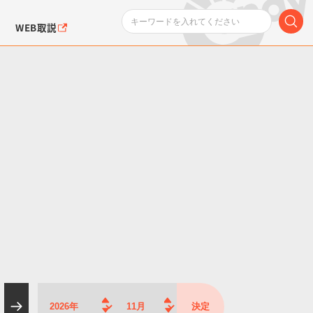
WEB取説
ンダムシリーズ
ふぉるめーしょん＆
ポケットモンスター
SMPシリーズ
ドラゴン
ポケモン
クエアシール