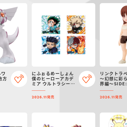
ルワ
にふぉるめーしょん
リンクトラ
地方
僕のヒーローアカデ
～幻想に彩
ミア ウルトラシール
界編～SIDE:
ウエハース vol.06
発売
発売
2026.11
2026.11