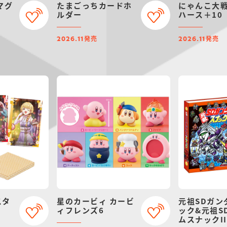
マグ
たまごっちカードホ
にゃんこ大
ルダー
ハース＋10
発売
発売
2026.11
2026.11
スタ
星のカービィ カービ
元祖SDガン
ィフレンズ6
ック&元祖S
ムスナックII