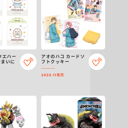
ウエハー
アオのハコ カードソ
なまいに
フトクッキー
発売
2026.11