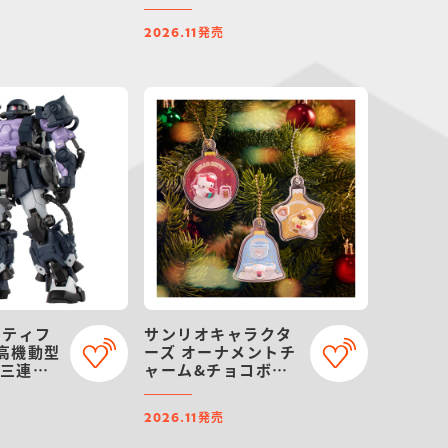
【プレミ
イ限定】
発売
2026.11
ーティフ
サンリオキャラクタ
 高機動型
ーズ オーナメントチ
い三連星
ャーム&チョコボー
ロ
発売
2026.11