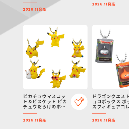
ハース
発売
2026.11
発売
2026.11
ピカチュウマスコッ
ドラゴンクエスト
ト＆ビスケット ピカ
ョコボックス ボ
チュウだらけのホリ
スフィギュアコ
デー！
ション
発売
発売
2026.11
2026.11