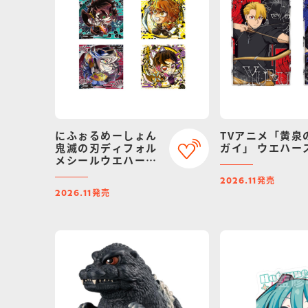
にふぉるめーしょん
TVアニメ「黄泉
鬼滅の刃ディフォル
ガイ」 ウエハー
メシールウエハース
其ノ十六
発売
2026.11
発売
2026.11