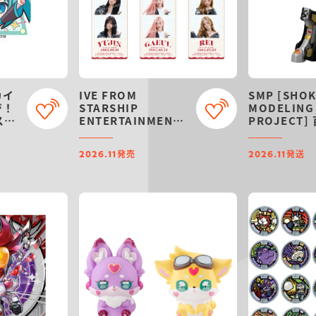
カイ
IVE FROM
SMP [SHO
ジ！
STARSHIP
MODELING
ステ
ENTERTAINMENT
PROJECT
ケッ
WITH AMUSE フォ
ガオキング
トコレ チョコクラン
2026年11
発売
発送
チ
2026.11
2026.11