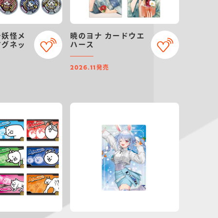
チ妖怪メ
暁のヨナ カードウエ
マグネッ
ハース
発売
2026.11