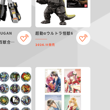
KUGAN
超動αウルトラ怪獣6
] 百獣合体
発売
【再販：
2026.11
月発送】