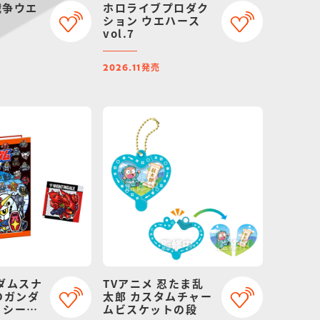
戦争ウエ
ホロライブプロダク
ション ウエハース
vol.7
発売
2026.11
ダムスナ
TVアニメ 忍たま乱
Dガンダ
太郎 カスタムチャー
 シール
ムビスケットの段