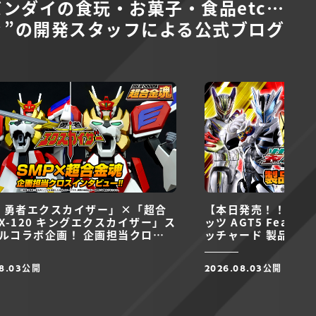
バンダイの食玩・お菓子・食品etc…
ィ”の
開発スタッフによる公式ブログ
P 勇者エクスカイザー」×「超合
【本日発売！！】装動
GX-120 キングエクスカイザー」ス
ッツ AGT5 Feat
ルコラボ企画！ 企画担当クロス
ッチャード 製品レビ
ビュー！！
公開
公開
8.03
2026.08.03