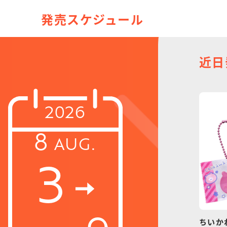
発売スケジュール
近日
2026
8
AUG.
3
ちいか