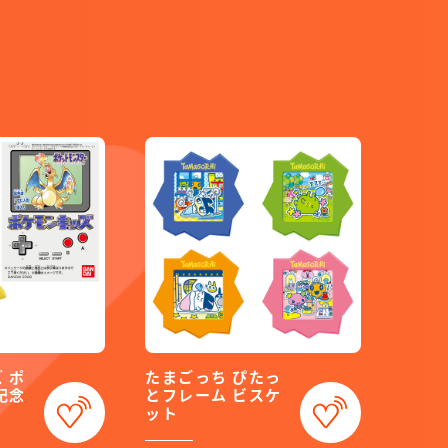
 ポ
たまごっち ぴたっ
記念
とフレーム ビスケ
ット