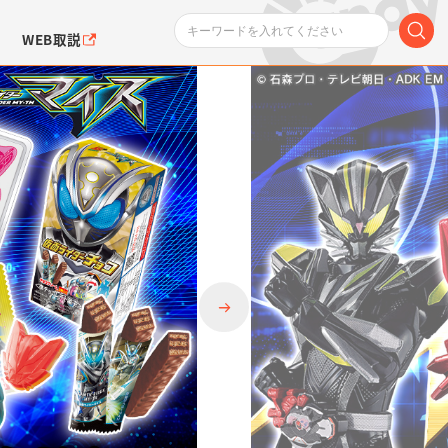
WEB取説
ンダムシリーズ
ふぉるめーしょん＆
ポケットモンスター
SMPシリーズ
ドラゴン
ポケモン
クエアシール