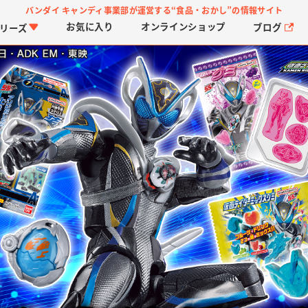
バンダイ キャンディ事業部が運営する
“食品・おかし”の情報サイト
お気に入り
オンライン
ショップ
ブログ
リーズ
PROJECT R.E.D.・ス
つりグミ
プリキュアシリーズ
チョコサプ
ガ
に
ーパー戦隊シリーズ
ス