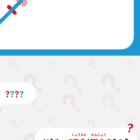
?
?
?
?
しょうひん
たんじょう