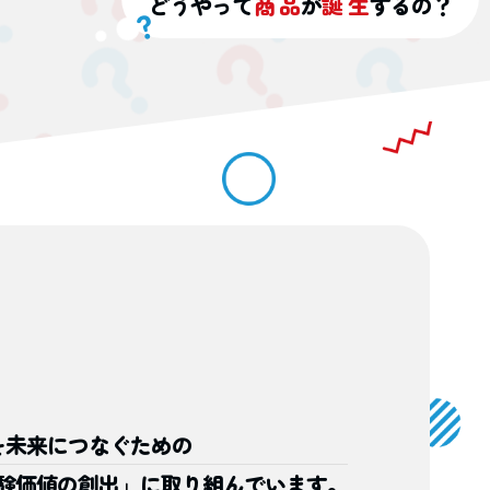
どうやって
商品
が
誕生
するの？
を
未来につなぐための
験価値の創出」に
取り組んでいます。