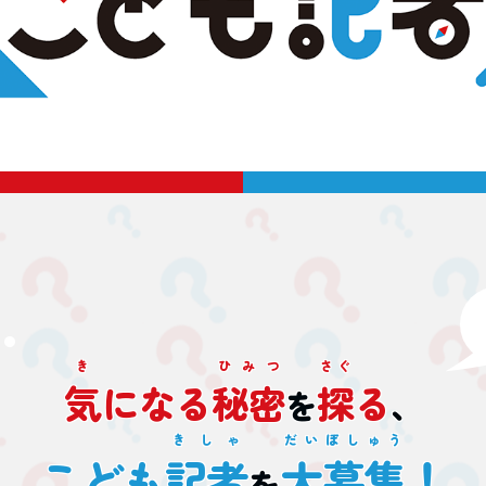
き
ひみつ
さぐ
気
になる
秘密
探
る
を
、
きしゃ
だいぼしゅう
こども
記者
大募集
！
を