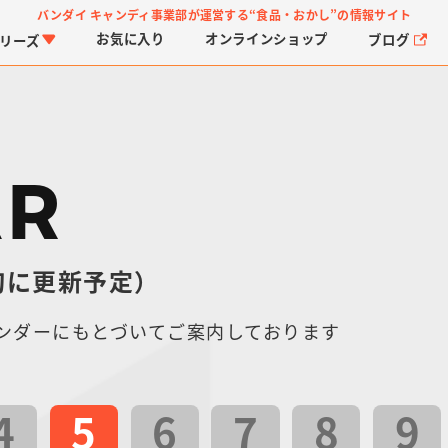
バンダイ キャンディ事業部が運営する
“食品・おかし”の情報サイト
お気に入り
オンライン
ショップ
ブログ
リーズ
AR
旬に更新予定）
PROJECT R.E.D.・ス
つりグミ
プリキュアシリーズ
チョコサプ
ガ
に
ーパー戦隊シリーズ
ス
ンダーにもとづいてご案内しております
4
5
6
7
8
9