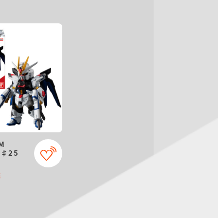
M
 ♯25
売