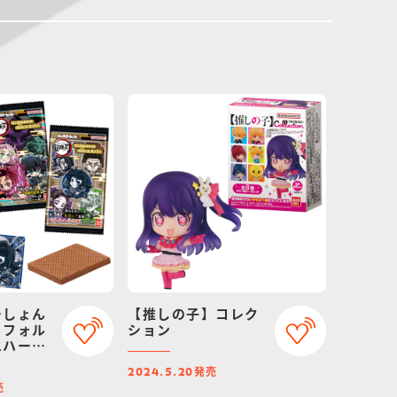
ーしょん
【推しの子】コレク
ィフォル
ション
エハース
発売
2024.5.20
売