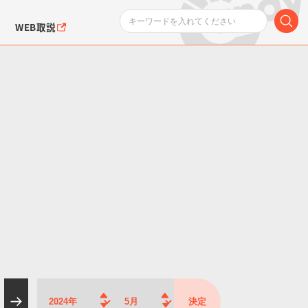
WEB取説
ンダムシリーズ
ふぉるめーしょん＆
ポケットモンスター
SMPシリーズ
ドラゴン
ポケモン
クエアシール