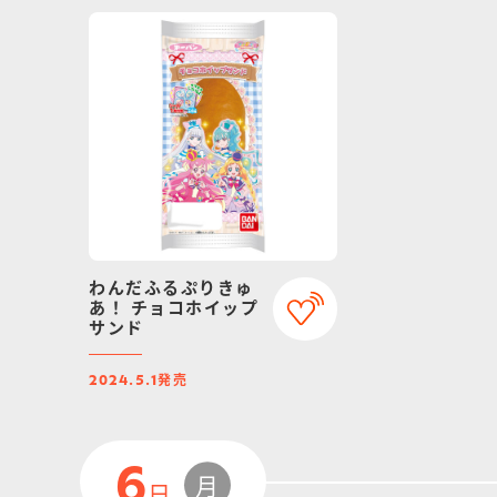
わんだふるぷりきゅ
あ！ チョコホイップ
サンド
発売
2024.5.1
6
月
日