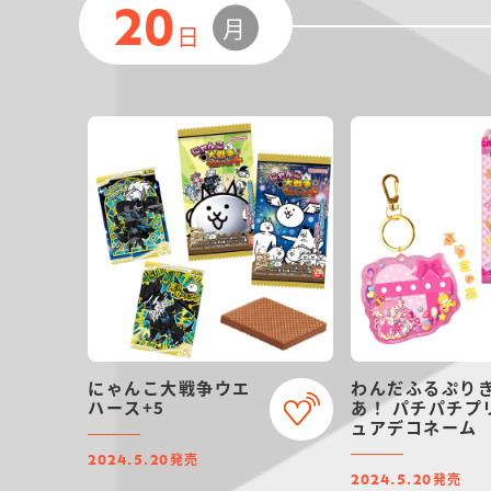
20
月
日
にゃんこ大戦争ウエ
わんだふるぷり
ハース+5
あ！ パチパチプ
ュアデコネーム
発売
2024.5.20
発売
2024.5.20