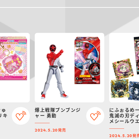
きゅ
爆上戦隊ブンブンジ
にふぉるめ
リキ
ャー 勇動
鬼滅の刃デ
メシールウ
其ノ十一
発売
2024.5.20
発
2024.5.20