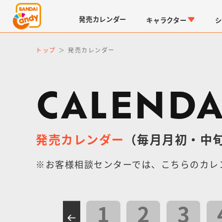
発売
カレンダー
キャラクター
シ
トップ
発売カレンダー
CALEND
発売カレンダー
（毎月月初・中
LINK TRAVELERS
チョコボックス
仮面ライダーシリーズ
キャラパキ
※お客様相談センターでは、こちらのカレ
1
2
3