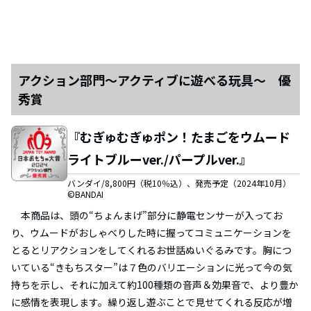
アクション部門～アクティブに遊べる玩具～ 優
秀賞
『むぎゅむぎゅポン！たまごをウムード
ライトブルーver./パープルver.』
バンダイ/8,800円（税10％込）、発売予定（2024年10月）
©BANDAI
本商品は、頭の“ちょんまげ”部分に静電センサーが入ってお
り、ウムードがおしゃべりした時に握ってコミュニケーションを
とるとリアクションをしてくれるお世話ぬいぐるみです。胸につ
いている“きもちスター”は７色のバリエーションに光って今の気
持ちを示し、それに加えて約100種類の音声＆効果音で、より豊か
に感情を表現します。繰り返し遊ぶことで見せてくれる反応が増