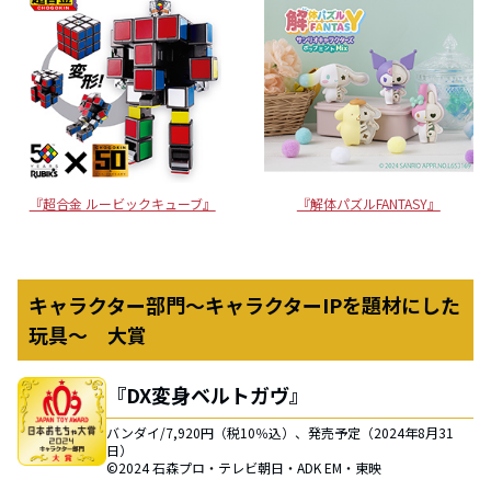
『超合金 ルービックキューブ』
『解体パズルFANTASY』
キャラクター部門～キャラクターIPを題材にした
玩具～ 大賞
『DX変身ベルトガヴ』
バンダイ/7,920円（税10％込）、発売予定（2024年8月31
日）
©2024 石森プロ・テレビ朝日・ADK EM・東映