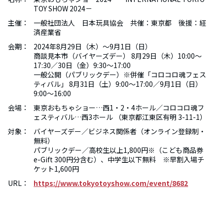
TOY SHOW 2024－
主催：
一般社団法人 日本玩具協会 共催：東京都 後援：経
済産業省
会期：
2024年8月29日（木）～9月1日（日）
商談見本市（バイヤーズデー） 8月29日（木）10:00～
17:30／30日（金）9:30～17:00
一般公開（パブリックデー）※併催「コロコロ魂フェス
ティバル」 8月31日（土）9:00～17:00／9月1日（日）
9:00～16:00
会場：
東京おもちゃショー…西1・2・4ホール／コロコロ魂フ
ェスティバル…西3ホール （東京都江東区有明 3-11-1）
対象：
バイヤーズデー／ビジネス関係者（オンライン登録制・
無料）
パブリックデー／高校生以上1,800円※（こども商品券
e-Gift 300円分含む）、中学生以下無料 ※早割入場チ
ケット1,600円
URL：
https://www.tokyotoyshow.com/event/8682