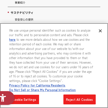
事業紹介
サステナビリティ
安全安心の提供
地球環境との共生
We use unique personal identifier such as cookies to analyze
子どもたちへの体験価値の創出
our traffic and to personalize content and ads. Please click
here
to see more details about how we use cookies and the
プラモデルを通じたサステナブル活動
retention period of each cookie. We may sell or share
知的財産権への取り組み
information about your use of our website to/with our
バンダイこども記者
analytics and advertising partners, who may combine it with
other information that you have provided to them or that
they have collected from your use of their services. However,
採用情報
we do not set and use cookies for our users under 16 years of
age. Please click “Reject All Cookies” if you are under the age
of 16 or to reject all cookies. To customize your cookie
オウンドメディア
settings, please click “Cookie Settings”.
Privacy Policy for California Residents
お問い合わせ
Do Not Sell or Share My Personal Information
商品サポート
Cookie Settings
Reject All Cookies
報道関係者
企業コラボ