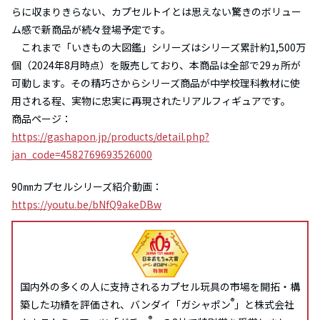
らに収まりきらない、カプセルトイとは思えない驚きのボリュー
ム感で新商品が続々登場予定です。
これまで「いきもの大図鑑」シリーズはシリーズ累計約1,500万
個（2024年8月時点）を販売しており、本商品は全部で29ヵ所が
可動します。その精巧さからシリーズ商品が中学校理科教材に使
用される程、実物に忠実に再現されたリアルフィギュアです。
商品ページ：
https://gashapon.jp/products/detail.php?
jan_code=4582769693526000
90㎜カプセルシリーズ紹介動画：
https://youtu.be/bNfQ9akeDBw
国内外の多くの人に支持されるカプセル玩具の市場を開拓・構
®
築した功績を評価され、
バンダイ「ガシャポン
」と株式会社
®