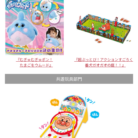
『むぎゅむぎゅポン！
『超ぶっとび！アクションすごろく
たまごをウムード』
番犬ガオガオの庭！！』
共遊玩具部門