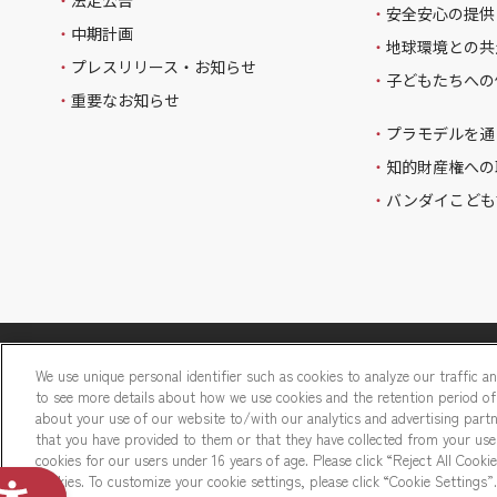
法定公告
安全安心の提供
中期計画
地球環境との共
プレスリリース・お知らせ
子どもたちへの
重要なお知らせ
プラモデルを通
知的財産権への
バンダイこども
ウェブサイトご利用条件
ソーシャルメディアポリシー
個人情報及
We use unique personal identifier such as cookies to analyze our traffic a
to see more details about how we use cookies and the retention period of
Do Not Sell or Share My Personal Information
ウェブアクセシビリ
about your use of our website to/with our analytics and advertising par
that you have provided to them or that they have collected from your use 
カスタマーハラスメントに対する基本的な対応方針
cookies for our users under 16 years of age. Please click “Reject All Cookie
cookies. To customize your cookie settings, please click “Cookie Settings”.