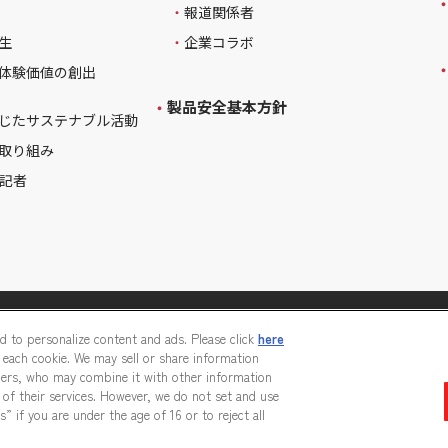
報道関係者
生
企業コラボ
体験価値の創出
製品安全基本方針
じたサステナブル活動
取り組み
記者
び特定個人情報等の取り扱いに関する保護方針
nd to personalize content and ads. Please click
here
 each cookie. We may sell or share information
ティ方針
著作権・商標について
tners, who may combine it with other information
of their services. However, we do not set and use
s” if you are under the age of 16 or to reject all