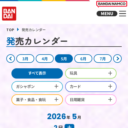
TOP
発売カレンダー
発売カレンダー
3月
4月
5月
6月
7月
すべて表示
玩具
ガシャポン
カード
菓子・食品・食玩
日用雑貨
2026
5
年
月
2
日
土