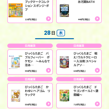
ブックマークコレク
氷河期BATH
ション スポンジ・ボ
ブ
110円(税込)
440円(税込)
28
日
木
日用雑貨
日用雑貨
びっくらたまご バ
びっくらたまご 戦
ブルフィーバー ポ
え！ウルトラヒーロ
ケモン ～みんなで
ー入浴剤 スペシャ
泡あ…
ルアソ…
550円(税込)
638円(税込)
日用雑貨
日用雑貨
びっくらたまご か
びっくらたまご ド
わゆいヘアゴム リ
ラゴンボールZ～激
ラックマ
闘編～
550円(税込)
715円(税込)