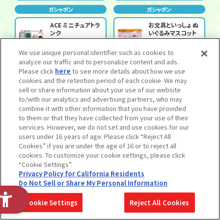
ガシャポン
ガシャポン
ACE ミニチュアトラ
お文具といっしょ ぬ
ンク
いぐるみマスコット
２なのです
We use unique personal identifier such as cookies to
analyze our traffic and to personalize content and ads.
500円(税込)
500円(税込)
Please click
here
to see more details about how we use
ガシャポン
ガシャポン
cookies and the retention period of each cookie. We may
sell or share information about your use of our website
サンリオキャラクタ
森チャック めじるし
to/with our analytics and advertising partners, who may
ーズ モノトーンスラ
アクセサリー
combine it with other information that you have provided
イドミラーコレクシ
ョン
to them or that they have collected from your use of their
services. However, we do not set and use cookies for our
400円(税込)
300円(税込)
users under 16 years of age. Please click “Reject All
ガシャポン
ガシャポン
Cookies” if you are under the age of 16 or to reject all
cookies. To customize your cookie settings, please click
機動戦士ガンダム
モンスターハンター
“Cookie Settings”.
まちぼうけ ノーマル
捕獲し隊 亜種・希少
Privacy Policy for California Residents
スーツの場合
種２
Do Not Sell or Share My Personal Information
300円(税込)
500円(税込)
Cookie Settings
Reject All Cookies
ガシャポン
ガシャポン