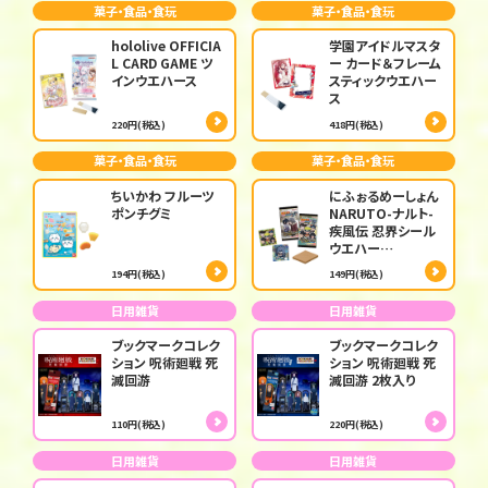
菓子・食品・食玩
菓子・食品・食玩
hololive OFFICIA
学園アイドルマスタ
L CARD GAME ツ
ー カード＆フレーム
インウエハース
スティックウエハー
ス
220円(税込)
418円(税込)
菓子・食品・食玩
菓子・食品・食玩
ちいかわ フルーツ
にふぉるめーしょん
ポンチグミ
NARUTO-ナルト-
疾風伝 忍界シール
ウエハー…
194円(税込)
149円(税込)
日用雑貨
日用雑貨
ブックマークコレク
ブックマークコレク
ション 呪術廻戦 死
ション 呪術廻戦 死
滅回游
滅回游 2枚入り
110円(税込)
220円(税込)
日用雑貨
日用雑貨