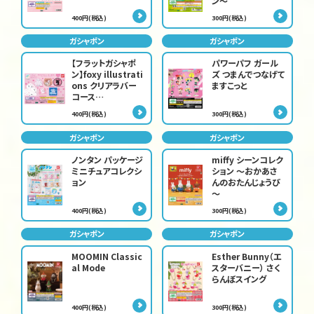
ン～
400円(税込)
300円(税込)
ガシャポン
ガシャポン
【フラットガシャポ
パワーパフ ガール
ン】foxy illustrati
ズ つまんでつなげて
ons クリアラバー
ますこっと
コース…
400円(税込)
300円(税込)
ガシャポン
ガシャポン
ノンタン パッケージ
miffy シーンコレク
ミニチュアコレクシ
ション ～おかあさ
ョン
んのおたんじょうび
～
400円(税込)
300円(税込)
ガシャポン
ガシャポン
MOOMIN Classic
Esther Bunny（エ
al Mode
スターバニー） さく
らんぼスイング
400円(税込)
300円(税込)