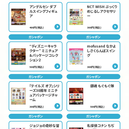
アンデルセン ダブ
NCT WISH ぷっくり
ルスイングフィギュ
めじるしアクセサリ
ア
ー
400円(税込)
300円(税込)
ガシャポン
ガシャポン
“ディズニーキャラ
mofusand なかよ
クター” ミニチュア
しさくらんぼスイン
＆パッケージコレク
グ
ション2
500円(税込)
300円(税込)
ガシャポン
ガシャポン
『テイルズ オブ』シリ
銀魂 もぐもぐ隊
ーズ30周年 ミニチ
ュアパッケージチャ
ーム
300円(税込)
500円(税込)
ガシャポン
ガシャポン
ジョジョの奇妙な冒
名探偵コナン ちぢ