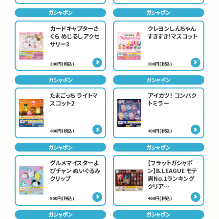
ガシャポン
ガシャポン
カードキャプターさ
クレヨンしんちゃん
くら めじるしアクセ
すきすき！マスコット
サリー3
300円(税込)
300円(税込)
ガシャポン
ガシャポン
たまごっち ライトマ
アイカツ！ コンパク
スコット2
トミラー
400円(税込)
400円(税込)
ガシャポン
ガシャポン
グルメマイスターよ
【フラットガシャポ
ぴチャン ぬいぐるみ
ン】B.LEAGUE モテ
クリップ
男No.1ランキング
クリア…
500円(税込)
400円(税込)
ガシャポン
ガシャポン