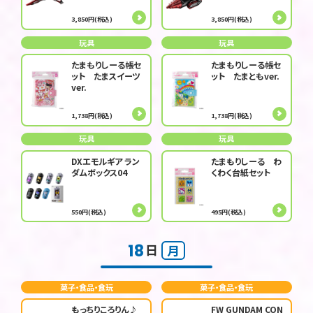
3,850円(税込)
3,850円(税込)
玩具
玩具
たまもりしーる帳セ
たまもりしーる帳セ
ット たまスイーツ
ット たまともver.
ver.
1,738円(税込)
1,738円(税込)
玩具
玩具
DXエモルギア ラン
たまもりしーる わ
ダムボックス04
くわく台紙セット
550円(税込)
495円(税込)
18
日
月
菓子・食品・食玩
菓子・食品・食玩
もっちりころりん♪
FW GUNDAM CON