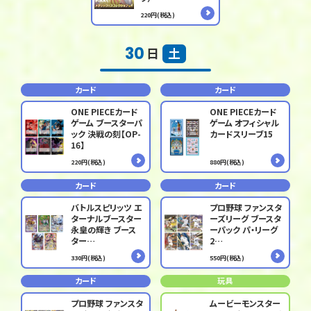
220円(税込)
30
日
土
カード
カード
ONE PIECEカード
ONE PIECEカード
ゲーム ブースターパ
ゲーム オフィシャル
ック 決戦の刻【OP-
カードスリーブ15
16】
220円(税込)
880円(税込)
カード
カード
バトルスピリッツ エ
プロ野球 ファンスタ
ターナルブースター
ーズリーグ ブースタ
永皇の輝き ブース
ーパック パ・リーグ
ター…
2…
330円(税込)
550円(税込)
カード
玩具
プロ野球 ファンスタ
ムービーモンスター