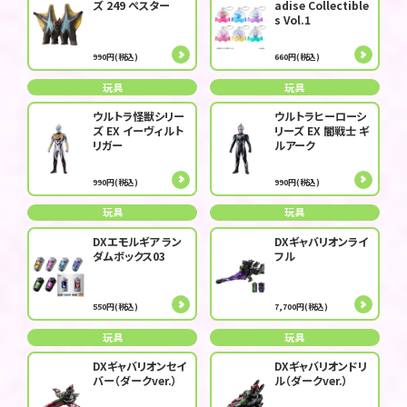
ズ 249 ぺスター
adise Collectible
s Vol.1
990円(税込)
660円(税込)
玩具
玩具
ウルトラ怪獣シリー
ウルトラヒーローシ
ズ EX イーヴィルト
リーズ EX 闇戦士 ギ
リガー
ルアーク
990円(税込)
990円(税込)
玩具
玩具
DXエモルギア ラン
DXギャバリオンライ
ダムボックス03
フル
550円(税込)
7,700円(税込)
玩具
玩具
DXギャバリオンセイ
DXギャバリオンドリ
バー（ダークver.）
ル（ダークver.）