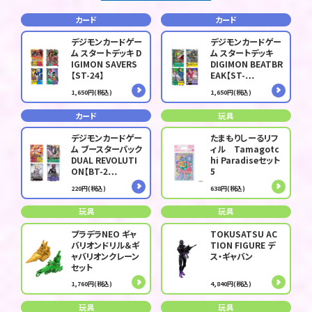
カード
カード
デジモンカードゲー
デジモンカードゲー
ム スタートデッキ D
ム スタートデッキ
IGIMON SAVERS
DIGIMON BEATBR
【ST-24】
EAK【ST-…
1,650円(税込)
1,650円(税込)
カード
玩具
デジモンカードゲー
たまもりしーるリフ
ム ブースターパック
ィル Tamagotc
DUAL REVOLUTI
hi Paradiseセット
ON【BT-2…
5
220円(税込)
638円(税込)
玩具
玩具
プラデラNEO ギャ
TOKUSATSU AC
バリオンドリル＆ギ
TION FIGURE デ
ャバリオンクレーン
ス・ギャバン
セット
1,760円(税込)
4,840円(税込)
玩具
玩具