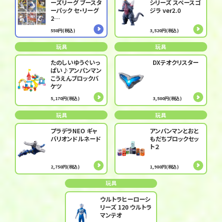
ーズリーグ ブースタ
シリーズ スペースゴ
ーパック セ・リーグ
ジラ ver2.0
2…
550円(税込)
3,520円(税込)
玩具
玩具
たのしいゆうぐいっ
DXテオクリスター
ぱい♪アンパンマン
こうえんブロックバ
ケツ
5,170円(税込)
3,500円(税込)
玩具
玩具
プラデラNEO ギャ
アンパンマンとおと
バリオンドルネード
もだちブロックセッ
ト２
2,750円(税込)
1,980円(税込)
玩具
ウルトラヒーローシ
リーズ 120 ウルトラ
マンテオ