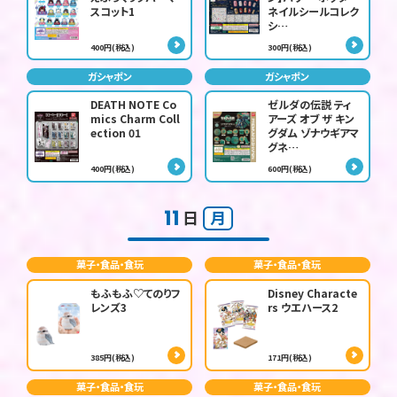
スコット1
ネイルシールコレク
シ…
400円(税込)
300円(税込)
ガシャポン
ガシャポン
DEATH NOTE Co
ゼルダの伝説 ティ
mics Charm Coll
アーズ オブ ザ キン
ection 01
グダム ゾナウギアマ
グネ…
400円(税込)
600円(税込)
11
日
月
菓子・食品・食玩
菓子・食品・食玩
もふもふ♡てのりフ
Disney Characte
レンズ3
rs ウエハース2
385円(税込)
171円(税込)
菓子・食品・食玩
菓子・食品・食玩