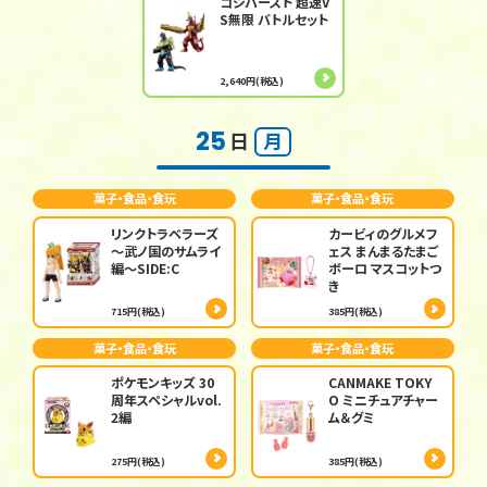
ゴジバースト 超速V
S無限 バトルセット
2,640円(税込)
25
日
月
菓子・食品・食玩
菓子・食品・食玩
リンクトラベラーズ
カービィのグルメフ
～武ノ国のサムライ
ェス まんまるたまご
編～SIDE:C
ボーロ マスコットつ
き
715円(税込)
385円(税込)
菓子・食品・食玩
菓子・食品・食玩
ポケモンキッズ 30
CANMAKE TOKY
周年スペシャルvol.
O ミニチュアチャー
2編
ム＆グミ
275円(税込)
385円(税込)