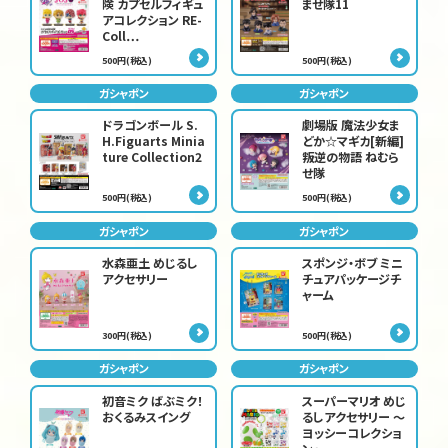
険 カプセルフィギュ
ませ隊11
アコレクション RE-
Coll…
500円(税込)
500円(税込)
ガシャポン
ガシャポン
ドラゴンボール S.
劇場版 魔法少女ま
H.Figuarts Minia
どか☆マギカ[新編]
ture Collection2
叛逆の物語 ねむら
せ隊
500円(税込)
500円(税込)
ガシャポン
ガシャポン
水森亜土 めじるし
スポンジ・ボブ ミニ
アクセサリー
チュアパッケージチ
ャーム
300円(税込)
500円(税込)
ガシャポン
ガシャポン
初音ミク ばぶミク！
スーパーマリオ めじ
おくるみスイング
るしアクセサリー ～
ヨッシーコレクショ