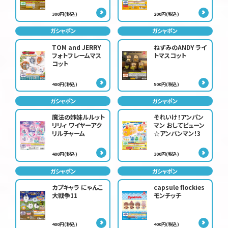
300円(税込)
200円(税込)
ガシャポン
ガシャポン
TOM and JERRY
ねずみのANDY ライ
フォトフレームマス
トマスコット
コット
400円(税込)
500円(税込)
ガシャポン
ガシャポン
魔法の姉妹ルルット
それいけ！アンパン
リリィ ワイヤーアク
マン おしてビューン
リルチャーム
☆アンパンマン！3
400円(税込)
300円(税込)
ガシャポン
ガシャポン
カプキャラ にゃんこ
capsule flockies
大戦争11
モンチッチ
400円(税込)
400円(税込)