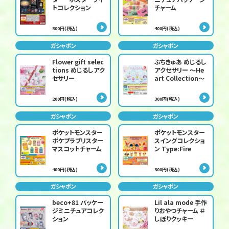
トコレクション
チャーム
500円(税込)
400円(税込)
ガシャポン
ガシャポン
Flower gift selec
ぷちきゅあ めじるし
tions めじるしアク
アクセサリー ～He
セサリー
art Collection～
200円(税込)
300円(税込)
ガシャポン
ガシャポン
ポケットモンスター
ポケットモンスター
ポケプラブリスター
スイングコレクショ
マスコットチャーム
ン Type:Fire
400円(税込)
300円(税込)
ガシャポン
ガシャポン
beco+81 パッケー
Lil ala mode 手作
ジミニチュアコレク
りおやつチャーム ＃
ション
しぼりクッキー