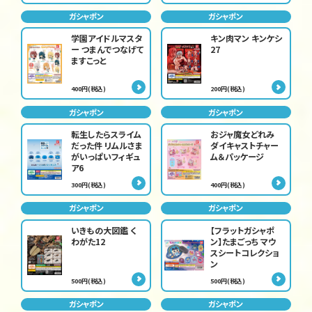
ガシャポン
ガシャポン
学園アイドルマスタ
キン肉マン キンケシ
ー つまんでつなげて
27
ますこっと
400円(税込)
200円(税込)
ガシャポン
ガシャポン
転生したらスライム
おジャ魔女どれみ
だった件 リムルさま
ダイキャストチャー
がいっぱいフィギュ
ム＆パッケージ
ア6
300円(税込)
400円(税込)
ガシャポン
ガシャポン
いきもの大図鑑 く
【フラットガシャポ
わがた12
ン】たまごっち マウ
スシートコレクショ
ン
500円(税込)
500円(税込)
ガシャポン
ガシャポン