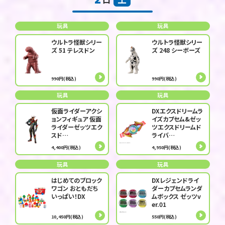
玩具
玩具
ウルトラ怪獣シリー
ウルトラ怪獣シリー
ズ 51 テレスドン
ズ 248 シーボーズ
990円(税込)
990円(税込)
玩具
玩具
仮面ライダーアクシ
DXエクスドリームラ
ョンフィギュア 仮面
イズカプセム&ゼッ
ライダーゼッツエク
ツエクスドリームド
スド…
ライバ…
4,400円(税込)
4,950円(税込)
玩具
玩具
はじめてのブロック
DXレジェンドライ
ワゴン おともだち
ダーカプセムランダ
いっぱい！DX
ムボックス ゼッツv
er.01
10,450円(税込)
550円(税込)