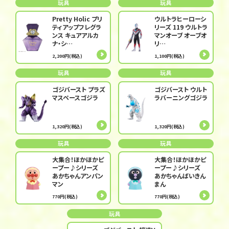
玩具
玩具
Pretty Holic プリ
ウルトラヒーローシ
ティアップフレグラ
リーズ 119 ウルトラ
ンス キュアアルカ
マンオーブ オーブオ
ナ・シ…
リ…
2,200円(税込)
1,100円(税込)
玩具
玩具
ゴジバースト プラズ
ゴジバースト ウルト
マスペースゴジラ
ラバーニングゴジラ
1,320円(税込)
1,320円(税込)
玩具
玩具
大集合！ほかほかピ
大集合！ほかほかピ
ープー♪シリーズ
ープー♪シリーズ
あかちゃんアンパン
あかちゃんばいきん
マン
まん
770円(税込)
770円(税込)
玩具