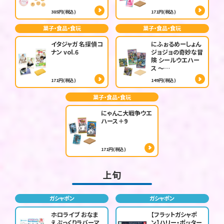
385円(税込)
171円(税込)
菓子・食品・食玩
菓子・食品・食玩
イタジャガ 名探偵コ
にふぉるめーしょん
ナン vol.6
ジョジョの奇妙な冒
険 シールウエハー
ス ～…
171円(税込)
149円(税込)
菓子・食品・食玩
にゃんこ大戦争ウエ
ハース＋9
171円(税込)
上旬
ガシャポン
ガシャポン
ホロライブ おなま
【フラットガシャポ
えぷっくりラバーマ
ン】ハリー・ポッター