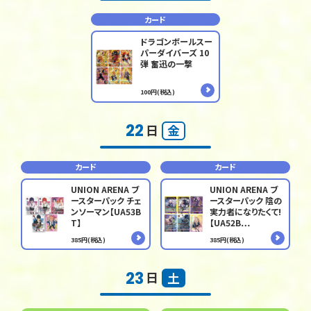
カード
ドラゴンボールスー
パーダイバーズ 10
弾 奮迅の一撃
100円(税込)
22
日
金
カード
カード
UNION ARENA ブ
UNION ARENA ブ
ースターパック チェ
ースターパック 陰の
ンソーマン【UA53B
実力者になりたくて!
T】
【UA52B…
385円(税込)
385円(税込)
23
日
土