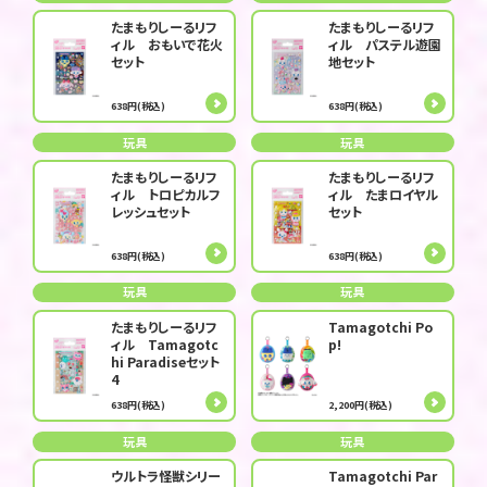
たまもりしーるリフ
たまもりしーるリフ
ィル おもいで花火
ィル パステル遊園
セット
地セット
638円(税込)
638円(税込)
玩具
玩具
たまもりしーるリフ
たまもりしーるリフ
ィル トロピカルフ
ィル たまロイヤル
レッシュセット
セット
638円(税込)
638円(税込)
玩具
玩具
たまもりしーるリフ
Tamagotchi Po
ィル Tamagotc
p!
hi Paradiseセット
4
638円(税込)
2,200円(税込)
玩具
玩具
ウルトラ怪獣シリー
Tamagotchi Par