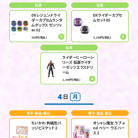
玩具
玩具
DXレジェンドライ
DXライダーカプセ
ダーカプセムランダ
ムセット05
ムボックス ゼッツv
er.02
550円(税込)
1,100円(税込)
玩具
ライダーヒーローシ
リーズ 仮面ライダ
ーゼッツエクスドリ
ーム
1,100円(税込)
4
日
月
菓子・食品・食玩
菓子・食品・食玩
ちいかわ 刺繍缶バ
オシャレ魔女 ラブ a
ッジビスケット２
nd ベリー ウエハー
ス２