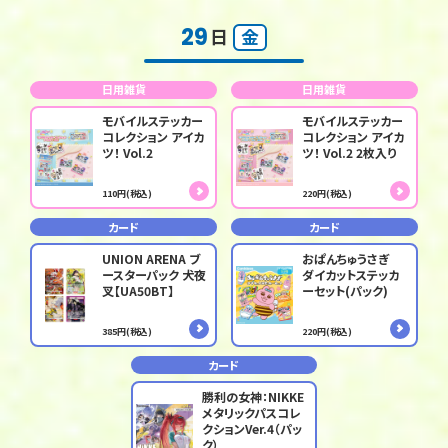
29
日
金
日用雑貨
日用雑貨
モバイルステッカー
モバイルステッカー
コレクション アイカ
コレクション アイカ
ツ！ Vol.2
ツ！ Vol.2 2枚入り
110円(税込)
220円(税込)
カード
カード
UNION ARENA ブ
おぱんちゅうさぎ
ースターパック 犬夜
ダイカットステッカ
叉【UA50BT】
ーセット(パック)
385円(税込)
220円(税込)
カード
勝利の女神：NIKKE
メタリックパスコレ
クションVer.4（パッ
ク）