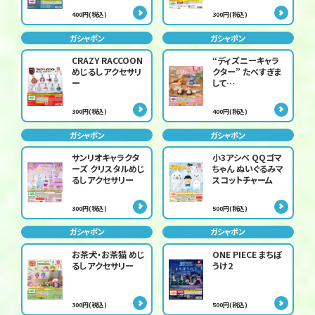
400円(税込)
300円(税込)
ガシャポン
ガシャポン
CRAZY RACCOON
“ディズニーキャラ
めじるしアクセサリ
クター” たべすぎま
ー
して…
300円(税込)
400円(税込)
ガシャポン
ガシャポン
サンリオキャラクタ
小3アシベ QQゴマ
ーズ クリスタルめじ
ちゃん ぬいぐるみマ
るしアクセサリー
スコットチャーム
300円(税込)
500円(税込)
ガシャポン
ガシャポン
お茶犬・お茶猫 めじ
ONE PIECE まちぼ
るしアクセサリー
うけ2
300円(税込)
500円(税込)