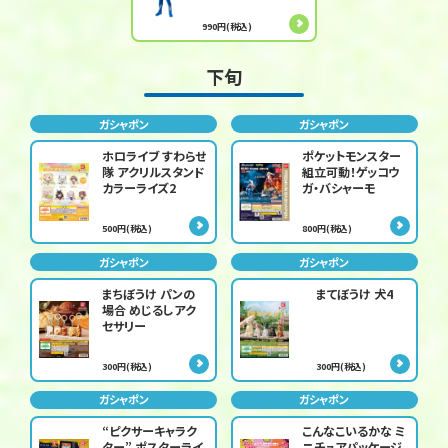
990円(税込)
下旬
ガシャポン
ガシャポン
ホロライブ すわらせ
ポケットモンスター
隊 アクリルスタンド
組立可動！ゲッコウ
カラーライズ2
ガ・バシャーモ
500円(税込)
800円(税込)
ガシャポン
ガシャポン
まちぼうけ パンの
まてぼうけ 犬4
場合 めじるしアク
セサリー
300円(税込)
300円(税込)
ガシャポン
ガシャポン
“ピクサーキャラク
こんなこいるかな ミ
ター” ポスターライ
ニチュアパッケージ