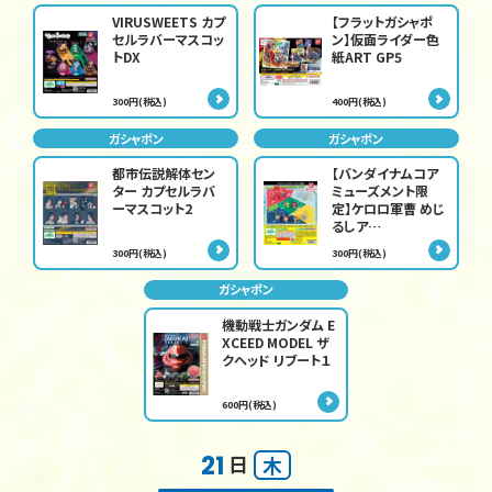
VIRUSWEETS カプ
【フラットガシャポ
セルラバーマスコッ
ン】仮面ライダー色
トDX
紙ART GP5
300円(税込)
400円(税込)
ガシャポン
ガシャポン
都市伝説解体セン
【バンダイナムコア
ター カプセルラバ
ミューズメント限
ーマスコット2
定】ケロロ軍曹 めじ
るしア…
300円(税込)
300円(税込)
ガシャポン
機動戦士ガンダム E
XCEED MODEL ザ
クヘッド リブート１
600円(税込)
21
日
木