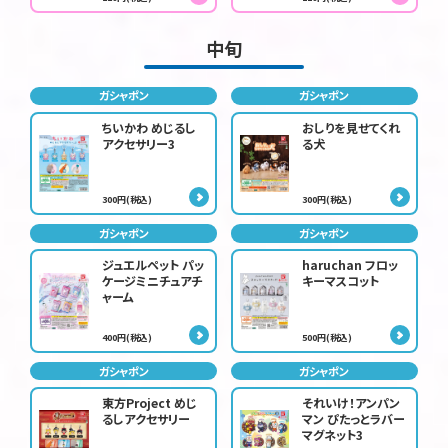
中旬
ガシャポン
ガシャポン
ちいかわ めじるし
おしりを見せてくれ
アクセサリー3
る犬
300円(税込)
300円(税込)
ガシャポン
ガシャポン
ジュエルペット パッ
haruchan フロッ
ケージミニチュアチ
キーマスコット
ャーム
400円(税込)
500円(税込)
ガシャポン
ガシャポン
東方Project めじ
それいけ！アンパン
るしアクセサリー
マン ぴたっとラバー
マグネット3