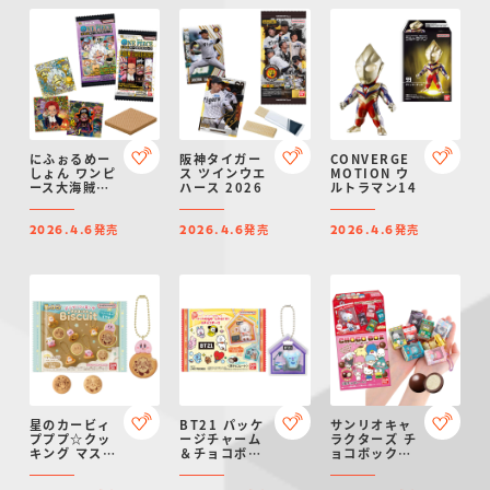
にふぉるめー
阪神タイガー
CONVERGE
しょん ワンピ
ス ツインウエ
MOTION ウ
ース大海賊シ
ハース 2026
ルトラマン14
ールウエハー
スLOG.14
発売
発売
発売
2026.4.6
2026.4.6
2026.4.6
星のカービィ
BT21 パッケ
サンリオキャ
プププ☆クッ
ージチャーム
ラクターズ チ
キング マスコ
＆チョコボー
ョコボックス
ット&ビスケ
ロ
ボックスフィ
ット
ギュアコレク