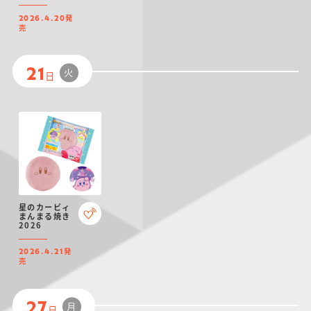
ミ
発
2026.4.20
売
火
21
日
星のカービィ
まんまる焼き
2026
発
2026.4.21
売
月
27
日