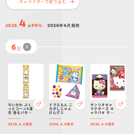
キャラクターで絞り込む
仮面ライダーシリー
キャラパキ
にふぉるめーしょん
ガンダムシリーズ
ポケモンスケールワ
アンパンマン
たまご
ま
ズ
＆スクエアシール
ールド
4
2026.
APRIL
2026年4月発売
月
6
日
PROJECT R.E.D.・
つりグミ
ポケットモンスター
SMPシリーズ
サンリオキャラクタ
キャラデコ
わ
スーパー戦隊シリー
ーズ
ズ
ちいかわ ぷく
ドラえもん こ
サンリオキャ
っとコーン4連
ろがしじゃん
ラクターズ キ
包 香るバター
けんグミ
ャラパキ チョ
味
コレート
（2026年4月
発売
発売
発売
リニューア
2026.4.6
2026.4.6
2026.4.6
ル）