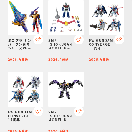
ミニプラ ナン
SMP
FW GUNDAM
バーワン合体
[SHOKUGAN
CONVERGE
シリーズPB
MODELING
15周年
リョウテガソ
PROJECT] マ
ALTERNATIVE
ード ＆ 勇動
ジンガーＺ パ
SERIES
発送
発送
発送
テガソードゴ
イルダーオ
SET【プレミ
2026.4
2026.4
2026.4
ジュウウルフ
ン！セット
アムバンダイ
【プレミアム
【プレミアム
限定】
バンダイ限
バンダイ限
定】
定】
FW GUNDAM
SMP
CONVERGE
[SHOKUGAN
15周年
MODELING
UNIVERSAL
PROJECT] 魔
CENTURY
神合体マジキ
発送
発送
SET【プレミ
ング＜シャド
2026.4
2026.4