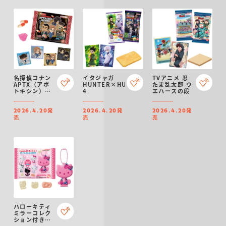
名探偵コナン
イタジャガ
TVアニメ 忍
APTX（アポ
HUNTER×HUNTER
たま乱太郎 ウ
トキシン）
4
エハースの段
4869 グミ～
2026～
発
発
発
2026.4.20
2026.4.20
2026.4.20
売
売
売
ハローキティ
ミラーコレク
ション付きグ