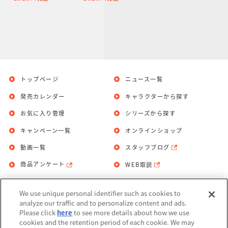
アムバンダイ
ウバージョン
限定】
＞&魔法陣オ
プションパー
ツセット【PB
限定】
トップページ
ニュース一覧
発売カレンダー
キャラクターから探す
お気に入り管理
シリーズから探す
キャンペーン一覧
オンラインショップ
動画一覧
スタッフブログ
商品アンケート
WEB取説
We use unique personal identifier such as cookies to
お問い合わせ
個人情報保護方針
analyze our traffic and to personalize content and ads.
Please click
here
to see more details about how we use
利用規約
cookies and the retention period of each cookie. We may