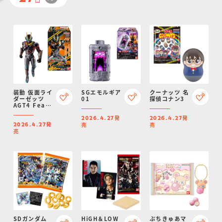
装動 仮面ライ
SGエモルギア
クーナッツ 名
ダーゼッツ
01
探偵コナン3
AGT4 Feat.
装動 仮面ライ
発
発
ダーガヴ
2026.4.27
2026.4.27
発
売
売
2026.4.27
売
SDガンダム
HiGH＆LOW
ぷちきゅあマ