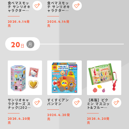
食べマスモッ
食べマスモッ
チ サンリオキ
チ サンリオキ
ャラクターズ
ャラクターズ
シナモロール
ポムポムプリ
&クロミ
ン&ポチャッ
発
発
2026
コ 2026
2026.4.14
2026.4.14
売
売
月
20
日
サンリオキャ
すくすくアン
【再販】ピク
ラクターズ ス
パンマン
ミン マスコッ
ナック(2026
ト&フルーツ
年4月リニュー
グミ２
発
アル)
（2025リニ
2026.4.20
発
発
ューアル）
売
2026.4.20
2026.4.20
売
売