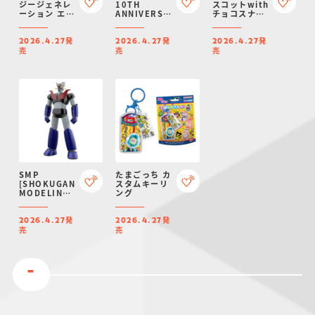
ジージェネレ
10TH
スコットwith
ーション エタ
ANNIVERSARY
チョコスナッ
ーナル スナッ
ウエハース
ク３
ク 01
発
発
発
2026.4.27
2026.4.27
2026.4.27
売
売
売
SMP
たまごっち カ
[SHOKUGAN
スタムキーリ
MODELING
ング
PROJECT] マ
ジンガーＺ
発
発
2026.4.27
2026.4.27
売
売
-