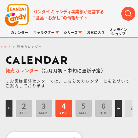
バンダイ キャンディ事業部が運営する
“食品・おかし”の情報サイト
オンライン
カレンダー
キャラクター
シリーズ
お気に入り
ショップ
トップ
発売カレンダー
CALENDAR
発売カレンダー
（毎月月初・中旬に更新予定）
※お客様相談センターでは、こちらのカレンダーにもとづいて
LINK TRAVELERS
チョコボックス
プリキュアシリーズ
チョコサプ
ドラゴンボール
ポケモンキッズ
ご案内しております
2
3
4
5
6
FEB.
MAR.
APR.
MAY.
JUN.