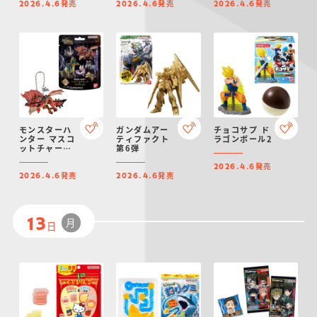
発売
発売
発売
ション（再
2026.4.6
2026.4.6
2026.4.6
販）
モンスターハ
ガンダムアー
チョコサプ ド
ンター マスコ
ティファクト
ラゴンボール2
ットチャーム
第6弾
コレクション
発売
2026.4.6
発売
発売
2026.4.6
2026.4.6
月
13
日