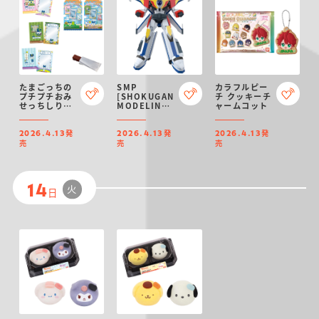
たまごっちの
SMP
カラフルピー
プチプチおみ
[SHOKUGAN
チ クッキーチ
せっちしり～
MODELING
ャームコット
ず カード＆フ
PROJECT] 伝
レーム チョコ
説の勇者 ダ・
発
発
発
クランチ
ガーン
2026.4.13
2026.4.13
2026.4.13
売
売
売
火
14
日