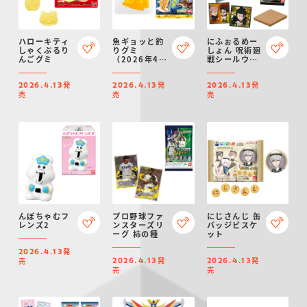
ハローキティ
魚ギョッと釣
にふぉるめー
しゃくぷるり
りグミ
しょん 呪術廻
んごグミ
（2026年4月
戦シールウエ
リニューア
ハースvol.4
ル）
発
発
発
2026.4.13
2026.4.13
2026.4.13
売
売
売
んぽちゃむフ
プロ野球ファ
にじさんじ 缶
レンズ2
ンスターズリ
バッジビスケ
ーグ 柿の種
ット
発
2026.4.13
発
発
売
2026.4.13
2026.4.13
売
売