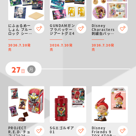
にふぉるめー
GUNDAMガン
Disney
しょん ブルー
プラパッケー
Characters
ロック シール
ジアートグミ4
刺繍缶バッジ
ウエハース
ビスケット
2（再販）
発
発
発
2026.7.20
2026.7.20
2026.7.20
売
売
売
月
27
日
PROJECT
SGエゴルギア
Disney
R.E.D. チョ
01
Friends 9
コ（2026年7
TOY STORY