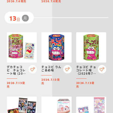
発売
発売
2026.7.6
2026.7.6
月
13
日
デカチョコ
チョコビ りん
チョコビ チョ
ビ チョコレ
ごあめ味
コレート味
ート味 (2026
（2026年7月
年リニューア
リニューア
発
ル)
ル）
2026.7.13
発
発
売
2026.7.13
2026.7.13
売
売