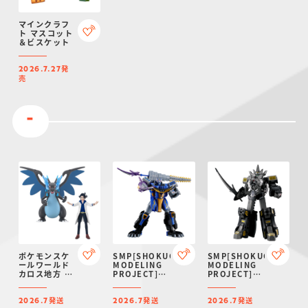
マインクラフ
ト マスコット
＆ビスケット
発
2026.7.27
売
-
ポケモンスケ
SMP[SHOKUGAN
SMP[SHOKUGAN
ールワールド
MODELING
MODELING
カロス地方 プ
PROJECT]百
PROJECT]百
ラターヌ＆メ
獣合体 ガオハ
獣合体 ガオキ
ガリザードンX
ンターブルー
ング ブラック
発送
発送
発送
ムーン【プレ
バージョン
2026.7
2026.7
2026.7