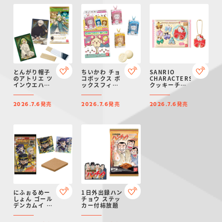
とんがり帽子
ちいかわ チョ
SANRIO
のアトリエ ツ
コボックス ボ
CHARACTERS
インウエハー
ックスフィギ
クッキーチャ
ス
ュアコレクシ
ームコット2
ョン
発売
発売
発売
2026.7.6
2026.7.6
2026.7.6
にふぉるめー
1日外出録ハン
しょん ゴール
チョウ ステッ
デンカムイ 金
カー付柿放題
塊争奪シール
ウエハース