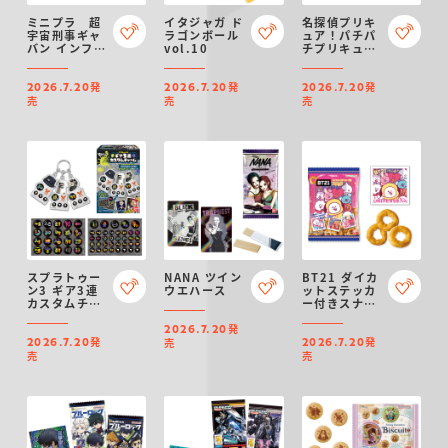
ミニプラ 超
イタジャガ ド
名探偵プリキ
宇宙刑事ギャ
ラゴンボール
ュア！パチパ
バン インフィ
vol.10
チプリキュア
ニティキット
デコネーム
02 ギャバリ
発
発
発
オンドルネー
2026.7.20
2026.7.20
2026.7.20
ド
売
売
売
スプラトゥー
NANA ツイン
BT21 ダイカ
ン3 ギア3連
ウエハース
ットステッカ
カスタムチャ
ー付きスナッ
ーム
ク
発
2026.7.20
発
発
売
2026.7.20
2026.7.20
売
売