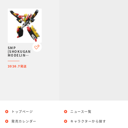
ミアムバンダ
【プレミアム
イ限定】
バンダイ限
定】
SMP
[SHOKUGAN
MODELING
PROJECT] 伝
説の勇者ダ・
発送
ガーン ガ・オ
2026.7
ーン【プレミ
アムバンダイ
限定】
トップページ
ニュース一覧
発売カレンダー
キャラクターから探す