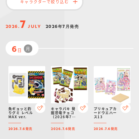
キャラクターで絞り込む
仮面ライダーシリー
キャラパキ
にふぉるめーしょん
ガンダムシリーズ
ポケモンスケールワ
アンパンマン
たまご
ま
ズ
＆スクエアシール
ールド
7
2026.
JULY
2026年7月発売
月
6
日
PROJECT R.E.D.・
つりグミ
ポケットモンスター
SMPシリーズ
サンリオキャラクタ
キャラデコ
わ
スーパー戦隊シリー
ーズ
ズ
魚ギョッと釣
キャラパキ 発
プリキュアカ
りグミ レベル
掘恐竜チョコ
ードウエハー
MAX ver.
（2026年7月
ス13
リニューア
ル）
発売
発売
発売
2026.7.6
2026.7.6
2026.7.6