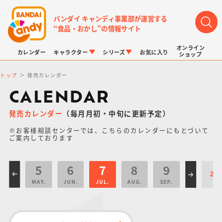
バンダイ キャンディ事業部が運営する
“食品・おかし”の情報サイト
オンライン
カレンダー
キャラクター
シリーズ
お気に入り
ショップ
トップ
発売カレンダー
CALENDAR
発売カレンダー
（毎月月初・中旬に更新予定）
※お客様相談センターでは、こちらのカレンダーにもとづいて
LINK TRAVELERS
チョコボックス
プリキュアシリーズ
チョコサプ
ドラゴンボール
ポケモンキッズ
ご案内しております
5
6
7
8
9
MAY.
JUN.
JUL.
AUG.
SEP.