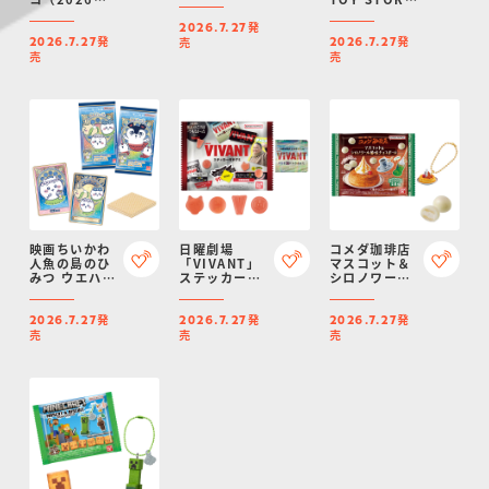
月リニューア
5
発
ル）
2026.7.27
発
発
売
2026.7.27
2026.7.27
売
売
映画ちいかわ
日曜劇場
コメダ珈琲店
人魚の島のひ
「VIVANT」
マスコット＆
みつ ウエハー
ステッカー付
シロノワール
ス
きグミ
風味チョコボ
ーロ
発
発
発
2026.7.27
2026.7.27
2026.7.27
売
売
売