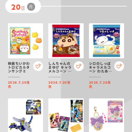
月
20
日
映画ちいかわ
しんちゃんの
シロのしっぽ
トロピカルタ
まゆげ キャラ
キャラメルコ
ンサングミ
メルコーン 塩
ーン わたあめ
チョコ味
味
発
発
発
2026.7.20
2026.7.20
2026.7.20
売
売
売