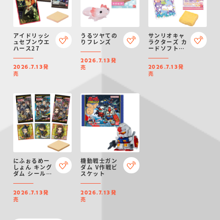
アイドリッシ
うるツヤての
サンリオキャ
ュセブンウエ
りフレンズ
ラクターズ カ
ハース27
ードソフトク
ッキー
発
2026.7.13
発
発
売
2026.7.13
2026.7.13
売
売
にふぉるめー
機動戦士ガン
しょん キング
ダム V作戦ビ
ダム シールウ
スケット
エハース
vol.5
発
発
2026.7.13
2026.7.13
売
売