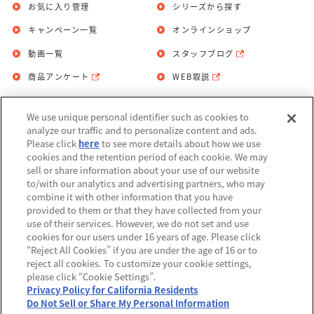
お気に入り管理
シリーズから探す
キャンペーン一覧
オンラインショップ
動画一覧
スタッフブログ
商品アンケート
WEB取説
We use unique personal identifier such as cookies to
お問い合わせ
個人情報保護方針
analyze our traffic and to personalize content and ads.
Please click
here
to see more details about how we use
利用規約
cookies and the retention period of each cookie. We may
sell or share information about your use of our website
Do Not Sell or Share My Personal
to/with our analytics and advertising partners, who may
Information
combine it with other information that you have
provided to them or that they have collected from your
アレルギー情報
use of their services. However, we do not set and use
cookies for our users under 16 years of age. Please click
“Reject All Cookies” if you are under the age of 16 or to
reject all cookies. To customize your cookie settings,
please click “Cookie Settings”.
Privacy Policy for California Residents
©BANDAI
Do Not Sell or Share My Personal Information