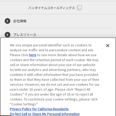
バンダイナムコホールディングス
会社情報
プレスリリース
We use unique personal identifier such as cookies to
採用情報
analyze our traffic and to personalize content and ads.
Please click
here
to see more details about how we use
cookies and the retention period of each cookie. We may
報道関係のお問い合わせ
sell or share information about your use of our website
to/with our analytics and advertising partners, who may
combine it with other information that you have provided
to them or that they have collected from your use of their
services. However, we do not set and use cookies for our
users under 16 years of age. Please click “Reject All
Cookies” if you are under the age of 16 or to reject all
cookies. To customize your cookie settings, please click
“Cookie Settings”.
©BANDAI
Privacy Policy for California Residents
Do Not Sell or Share My Personal Information