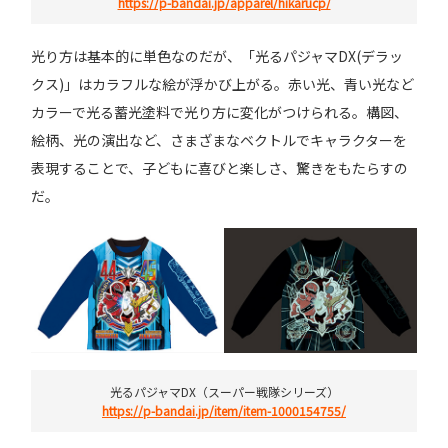
https://p-bandai.jp/apparel/hikarucp/
光り方は基本的に単色なのだが、「光るパジャマDX(デラッ
クス)」はカラフルな絵が浮かび上がる。赤い光、青い光など
カラーで光る蓄光塗料で光り方に変化がつけられる。構図、
絵柄、光の演出など、さまざまなベクトルでキャラクターを
表現することで、子どもに喜びと楽しさ、驚きをもたらすの
だ。
光るパジャマDX（スーパー戦隊シリーズ）
https://p-bandai.jp/item/item-1000154755/