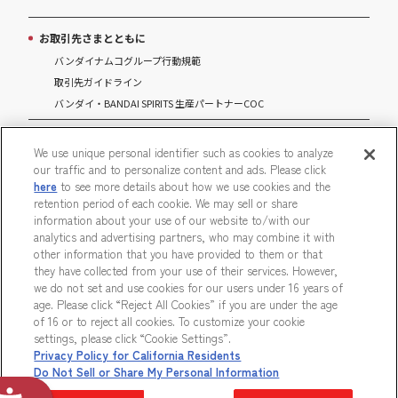
お取引先さまとともに
バンダイナムコグループ行動規範
取引先ガイドライン
バンダイ・BANDAI SPIRITS 生産パートナーCOC
マルチステークホルダー方針
We use unique personal identifier such as cookies to analyze
our traffic and to personalize content and ads. Please click
パートナーシップ構築宣言
here
to see more details about how we use cookies and the
retention period of each cookie. We may sell or share
information about your use of our website to/with our
analytics and advertising partners, who may combine it with
other information that you have provided to them or that
ウェブサイトご利用条件
ソーシャルメディアポリシー
they have collected from your use of their services. However,
we do not set and use cookies for our users under 16 years of
個人情報及び特定個人情報等の取り扱いに関する保護方針
age. Please click “Reject All Cookies” if you are under the age
of 16 or to reject all cookies. To customize your cookie
Do Not Sell or Share My Personal Information
ウェブアクセシビリティ方針
settings, please click “Cookie Settings”.
Privacy Policy for California Residents
著作権・商標について
カスタマーハラスメントに対する基本的な対応方針
Do Not Sell or Share My Personal Information