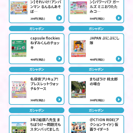
ン】それいけ！アンパ
ン】パワーパフ ガー
ンマン るんるんあそ
ルズ ミニおりたた
ぼ…
みコ…
200円(税込)
500円(税込)
ガシャポン
ガシャポン
capsule flockies
JAPAN ぷにぷにし
ねずみくんのチョッ
隊
キ
400円(税込)
400円(税込)
ガシャポン
ガシャポン
名探偵プリキュア！
まちぼうけ 桃太郎
ブレスレットウォッ
の場合
チ＆ケース
300円(税込)
300円(税込)
ガシャポン
ガシャポン
3年Z組銀八先生 ま
＠CTION RIDE(ア
ちぼうけ～問題児も
クションライド) 仮
スタンバってました
面ライダー5