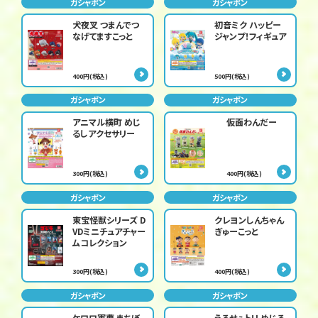
ガシャポン
ガシャポン
犬夜叉 つまんでつ
初音ミク ハッピー
なげてますこっと
ジャンプ！フィギュア
400円(税込)
500円(税込)
ガシャポン
ガシャポン
アニマル横町 めじ
仮面わんだー
るしアクセサリー
300円(税込)
400円(税込)
ガシャポン
ガシャポン
東宝怪獣シリーズ D
クレヨンしんちゃん
VDミニチュアチャー
ぎゅーこっと
ムコレクション
300円(税込)
400円(税込)
ガシャポン
ガシャポン
ケロロ軍曹 まちぼ
うるせぇトリ めじる