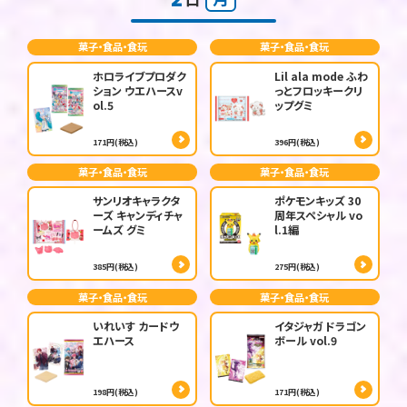
菓子・食品・食玩
菓子・食品・食玩
ホロライブプロダク
Lil ala mode ふわ
ション ウエハースv
っとフロッキークリ
ol.5
ップグミ
171円(税込)
396円(税込)
菓子・食品・食玩
菓子・食品・食玩
サンリオキャラクタ
ポケモンキッズ 30
ーズ キャンディチャ
周年スペシャル vo
ームズ グミ
l.1編
385円(税込)
275円(税込)
菓子・食品・食玩
菓子・食品・食玩
いれいす カードウ
イタジャガ ドラゴン
エハース
ボール vol.9
198円(税込)
171円(税込)