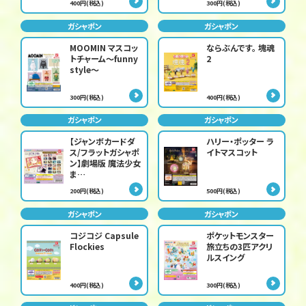
400円(税込)
300円(税込)
ガシャポン
ガシャポン
MOOMIN マスコッ
ならぶんです。 塊魂
トチャーム～funny
2
style～
300円(税込)
400円(税込)
ガシャポン
ガシャポン
【ジャンボカードダ
ハリー・ポッター ラ
ス/フラットガシャポ
イトマスコット
ン】劇場版 魔法少女
ま…
200円(税込)
500円(税込)
ガシャポン
ガシャポン
コジコジ Capsule
ポケットモンスター
Flockies
旅立ちの3匹アクリ
ルスイング
400円(税込)
300円(税込)