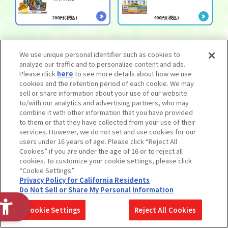
200円(税込)
400円(税込)
21
日
土
We use unique personal identifier such as cookies to
analyze our traffic and to personalize content and ads.
玩具
玩具
Please click
here
to see more details about how we use
cookies and the retention period of each cookie. We may
ウルトラ怪獣シリー
きゅあ～なカプセル
sell or share information about your use of our website
ズ 246 ジャミラ
マスコット～vol.1
to/with our analytics and advertising partners, who may
～
combine it with other information that you have provided
to them or that they have collected from your use of their
990円(税込)
1,650円(税込)
services. However, we do not set and use cookies for our
users under 16 years of age. Please click “Reject All
玩具
玩具
Cookies” if you are under the age of 16 or to reject all
きゅあ～なカプセル
きゅあ～なワゴンハ
cookies. To customize your cookie settings, please click
マスコット～vol.2
ウス
“Cookie Settings”.
～
Privacy Policy for California Residents
Do Not Sell or Share My Personal Information
1,650円(税込)
1,320円(税込)
Cookie Settings
Reject All Cookies
玩具
玩具