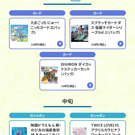
カード
カード
たまごっち にゅー!
スクラッチカードダ
ごっちカード2(パッ
ス 仮面ライダーシリ
ク)
ーズVol.2（パック）
220円(税込)
220円(税込)
カード
DIGIMON ダイカッ
トステッカーセット
（パック）
220円(税込)
中旬
ガシャポン
ガシャポン
映画ドラえもん 新・
TWICE LOVELYS
のび太の海底鬼岩
アクリルカラビナフ
城 あそーとこれくし
ロッキーマスコット