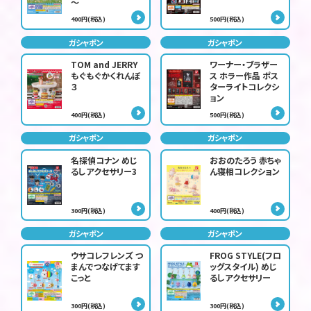
～
400円(税込)
500円(税込)
ガシャポン
ガシャポン
TOM and JERRY
ワーナー・ブラザー
もぐもぐかくれんぼ
ス ホラー作品 ポス
３
ターライトコレクシ
ョン
400円(税込)
500円(税込)
ガシャポン
ガシャポン
名探偵コナン めじ
おおのたろう 赤ちゃ
るしアクセサリー3
ん寝相コレクション
300円(税込)
400円(税込)
ガシャポン
ガシャポン
ウサコレフレンズ つ
FROG STYLE(フロ
まんでつなげてます
ッグスタイル) めじ
こっと
るしアクセサリー
300円(税込)
300円(税込)