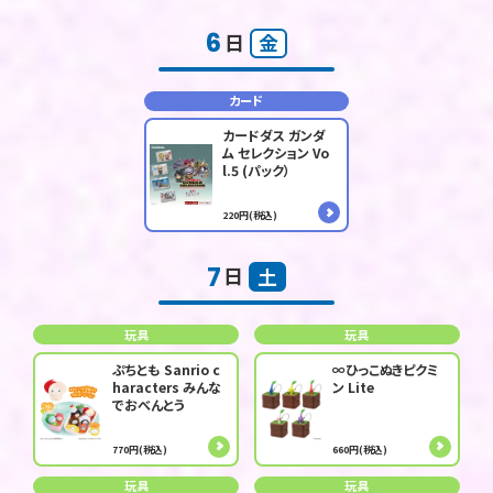
6
日
金
カード
カードダス ガンダ
ム セレクション Vo
l.5 (パック）
220円(税込)
7
日
土
玩具
玩具
ぷちとも Sanrio c
∞ひっこぬきピクミ
haracters みんな
ン Lite
でおべんとう
770円(税込)
660円(税込)
玩具
玩具