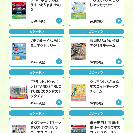
うけであります その
しアクセサリー
２
300円(税込)
300円(税込)
ガシャポン
ガシャポン
くまのまーくん めじ
戦国BASARA 台詞
るしアクセサリー
アクリルチャーム
300円(税込)
300円(税込)
ガシャポン
ガシャポン
【フラットガシャポ
クレヨンしんちゃん
ン】STAND STRUC
マスコットキャップ
TURE（スタンドスト
チャーム
ラクチャ…
400円(税込)
300円(税込)
ガシャポン
ガシャポン
メタファー：リファン
明治安田J1百年構
タジオ カプセルラ
想リーグ クラブマス
バーマスコット
コット ラバーチャー