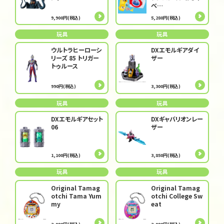
べ…
9,900円(税込)
5,280円(税込)
玩具
玩具
ウルトラヒーローシ
DXエモルギアダイ
リーズ 85 トリガー
ザー
トゥルース
990円(税込)
3,300円(税込)
玩具
玩具
DXエモルギアセット
DXギャバリオンレー
06
ザー
1,100円(税込)
3,850円(税込)
玩具
玩具
Original Tamag
Original Tamag
otchi Tama Yum
otchi College Sw
my
eat