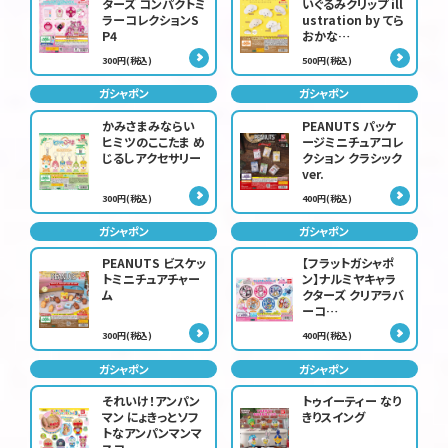
ターズ コンパクトミ
いぐるみクリップ ill
ラーコレクションS
ustration by てら
P4
おかな…
300円(税込)
500円(税込)
ガシャポン
ガシャポン
かみさまみならい
PEANUTS パッケ
ヒミツのここたま め
ージミニチュアコレ
じるしアクセサリー
クション クラシック
ver.
300円(税込)
400円(税込)
ガシャポン
ガシャポン
PEANUTS ビスケッ
【フラットガシャポ
トミニチュアチャー
ン】ナルミヤキャラ
ム
クターズ クリアラバ
ーコ…
300円(税込)
400円(税込)
ガシャポン
ガシャポン
それいけ！アンパン
トゥイーティー なり
マン にょきっとソフ
きりスイング
トなアンパンマンマ