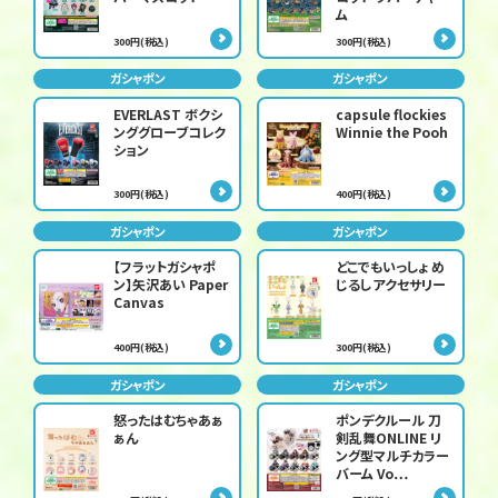
ム
300円(税込)
300円(税込)
ガシャポン
ガシャポン
EVERLAST ボクシ
capsule flockies
ンググローブコレク
Winnie the Pooh
ション
300円(税込)
400円(税込)
ガシャポン
ガシャポン
【フラットガシャポ
どこでもいっしょ め
ン】矢沢あい Paper
じるしアクセサリー
Canvas
400円(税込)
300円(税込)
ガシャポン
ガシャポン
怒ったはむちゃあぁ
ポンデクルール 刀
ぁん
剣乱舞ONLINE リ
ング型マルチカラー
バーム Vo…