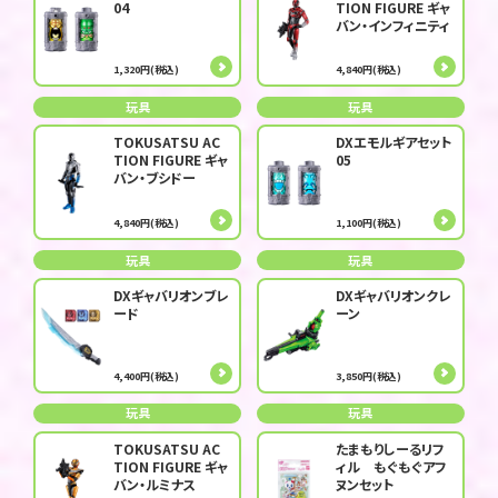
04
TION FIGURE ギャ
バン・インフィニティ
1,320円(税込)
4,840円(税込)
玩具
玩具
TOKUSATSU AC
DXエモルギアセット
TION FIGURE ギャ
05
バン・ブシドー
4,840円(税込)
1,100円(税込)
玩具
玩具
DXギャバリオンブレ
DXギャバリオンクレ
ード
ーン
4,400円(税込)
3,850円(税込)
玩具
玩具
TOKUSATSU AC
たまもりしーるリフ
TION FIGURE ギャ
ィル もぐもぐアフ
バン・ルミナス
ヌンセット