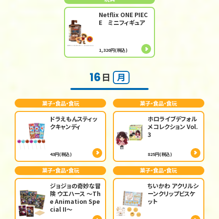
Netflix ONE PIEC
E ミニフィギュア
1,320円(税込)
16
日
月
菓子・食品・食玩
菓子・食品・食玩
ドラえもんスティッ
ホロライブデフォル
クキャンディ
メコレクション Vol.
3
43円(税込)
825円(税込)
菓子・食品・食玩
菓子・食品・食玩
ジョジョの奇妙な冒
ちいかわ アクリルシ
険 ウエハース ～Th
ーンクリップビスケ
e Animation Spe
ット
cial II～