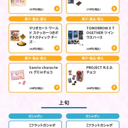
297円(税込)
275円(税込)
菓子・食品・食玩
菓子・食品・食玩
マリオカート ワール
TOMORROW X T
ド ステッカーつきポ
OGETHER ツイン
テトスティック チー
ウエハース
ズ…
181円(税込)
220円(税込)
菓子・食品・食玩
菓子・食品・食玩
Sanrio characte
PROJECT R.E.D.
rs グミinチョコ
チョコ
140円(税込)
160円(税込)
上旬
ガシャポン
ガシャポン
【フラットガシャポ
【フラットガシャポ