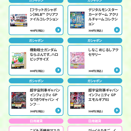
ガシャポン
ガシャポン
【フラットガシャポ
デジタルモンスター
ン】MLB™ クリアフ
カードゲーム アクリ
ァイルコレクション
ルチャームコレクシ
ョン
400円(税込)
300円(税込)
ガシャポン
ガシャポン
機動戦士ガンダム
しなこ めじるしアク
ならぶんです。ハロ
セサリー
ビッグサイズ
800円(税込)
300円(税込)
ガシャポン
ガシャポン
超宇宙刑事ギャバン
超宇宙刑事ギャバン
インフィニティ GP
インフィニティ GP
なりきりギャバン イ
エモルギア01
ンフ…
300円(税込)
500円(税込)
日用雑貨
日用雑貨
こども不織布マスク
びっくらたまご く