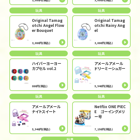
3,080円(税込)
3,080円(税込)
玩具
玩具
Original Tamag
Original Tamag
otchi Angel Flow
otchi Rainy Ang
er Bouquet
el
3,080円(税込)
3,080円(税込)
玩具
玩具
ハイパーヨーヨー
アメールアメール
カプセル vol.2
ドリーミーシュガー
880円(税込)
5,940円(税込)
玩具
玩具
アメールアメール
Netflix ONE PIEC
ナイトスイート
E ゴーイングメリ
ー号
5,940円(税込)
7,150円(税込)
玩具