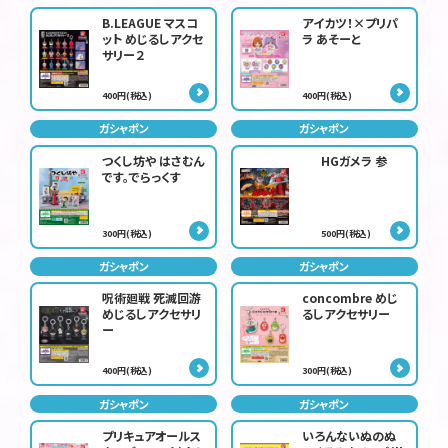
B.LEAGUE マスコ
アイカツ！×プリパ
ット めじるしアクセ
ラ あそーと
サリー２
400円(税込)
400円(税込)
ガシャポン
ガシャポン
つくし坊や はさむん
HGガメラ 参
です。でらっくす
300円(税込)
500円(税込)
ガシャポン
ガシャポン
呪術廻戦 死滅回游
concombre めじ
めじるしアクセサリ
るしアクセサリー
ー
400円(税込)
300円(税込)
ガシャポン
ガシャポン
プリキュアオールス
いろんないぬのぬ