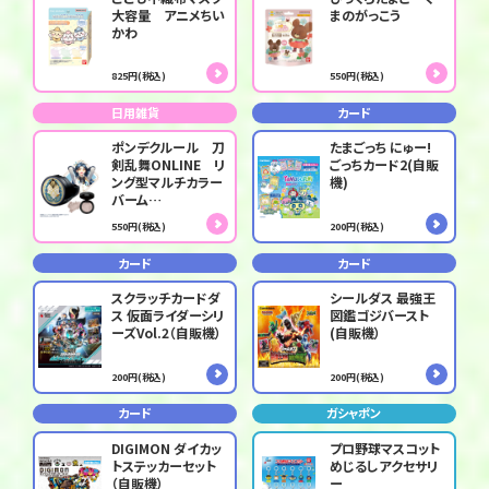
大容量 アニメちい
まのがっこう
かわ
825円(税込)
550円(税込)
日用雑貨
カード
ポンデクルール 刀
たまごっち にゅー!
剣乱舞ONLINE リ
ごっちカード2(自販
ング型マルチカラー
機)
バーム…
550円(税込)
200円(税込)
カード
カード
スクラッチカードダ
シールダス 最強王
ス 仮面ライダーシリ
図鑑ゴジバースト
ーズVol.2（自販機）
(自販機）
200円(税込)
200円(税込)
カード
ガシャポン
DIGIMON ダイカッ
プロ野球マスコット
トステッカーセット
めじるしアクセサリ
（自販機）
ー