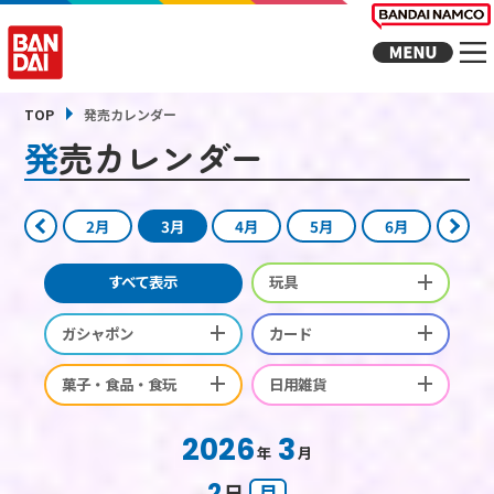
TOP
発売カレンダー
発売カレンダー
2月
3月
4月
5月
6月
すべて表示
玩具
ガシャポン
カード
菓子・食品・食玩
日用雑貨
2026
3
年
月
2
日
月