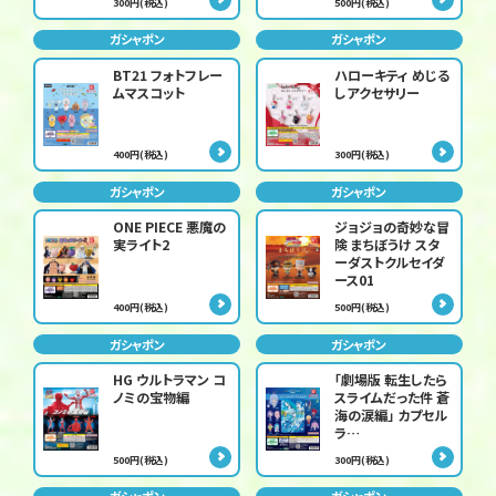
300円(税込)
500円(税込)
ガシャポン
ガシャポン
BT21 フォトフレー
ハローキティ めじる
ムマスコット
しアクセサリー
400円(税込)
300円(税込)
ガシャポン
ガシャポン
ONE PIECE 悪魔の
ジョジョの奇妙な冒
実ライト2
険 まちぼうけ スタ
ーダストクルセイダ
ース01
400円(税込)
500円(税込)
ガシャポン
ガシャポン
HG ウルトラマン コ
「劇場版 転生したら
ノミの宝物編
スライムだった件 蒼
海の涙編」 カプセル
ラ…
500円(税込)
300円(税込)