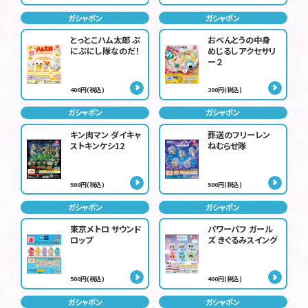
ガシャポン
ガシャポン
とっとこハム太郎 ぷ
おべんとうの中身
にぷにし隊なのだ！
めじるしアクセサリ
ー２
400円(税込)
200円(税込)
ガシャポン
ガシャポン
キン肉マン ダイキャ
葬送のフリーレン
ストキンケシ12
ねむらせ隊
500円(税込)
500円(税込)
ガシャポン
ガシャポン
東京メトロ サウンド
パワーパフ ガール
ロップ
ズ きぐるみスイング
500円(税込)
400円(税込)
ガシャポン
ガシャポン