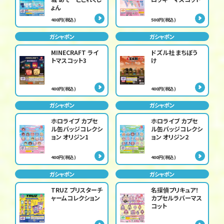
ょん
400円(税込)
500円(税込)
ガシャポン
ガシャポン
MINECRAFT ライ
ドズル社 まちぼう
トマスコット3
け
400円(税込)
400円(税込)
ガシャポン
ガシャポン
ホロライブ カプセ
ホロライブ カプセ
ル缶バッジコレクシ
ル缶バッジコレクシ
ョン オリジン1
ョン オリジン2
400円(税込)
400円(税込)
ガシャポン
ガシャポン
TRUZ ブリスターチ
名探偵プリキュア！
ャームコレクション
カプセルラバーマス
コット