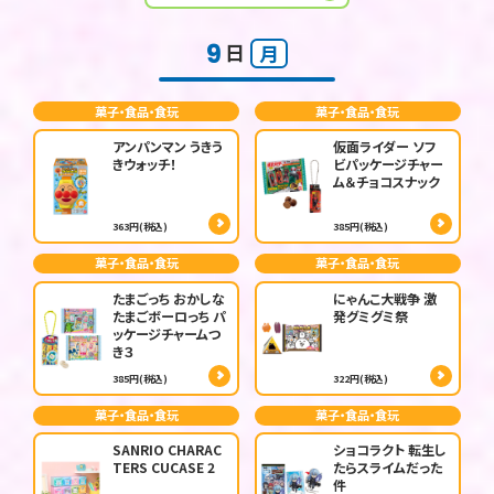
9
日
月
菓子・食品・食玩
菓子・食品・食玩
アンパンマン うきう
仮面ライダー ソフ
きウォッチ！
ビパッケージチャー
ム＆チョコスナック
363円(税込)
385円(税込)
菓子・食品・食玩
菓子・食品・食玩
たまごっち おかしな
にゃんこ大戦争 激
たまごボーロっち パ
発グミグミ祭
ッケージチャームつ
き３
385円(税込)
322円(税込)
菓子・食品・食玩
菓子・食品・食玩
SANRIO CHARAC
ショコラクト 転生し
TERS CUCASE 2
たらスライムだった
件