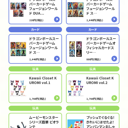
パーカードゲーム
パーカードゲーム
フュージョンワール
フュージョンワール
ド DUA…
ド ス…
220円(税込)
2,640円(税込)
カード
カード
ドラゴンボールスー
ドラゴンボールスー
パーカードゲーム
パーカードゲームオ
フュージョンワール
フィシャルカードス
ド ス…
リー…
2,640円(税込)
880円(税込)
玩具
玩具
Kawaii Closet K
Kawaii Closet K
UROMI vol.1
UROMI vol.2
1,760円(税込)
1,760円(税込)
玩具
玩具
ムービーモンスター
プッシュでぐるぐる！
シリーズ戯華 ビオラ
きれいにほせたよ！
ンテ
アンパンマンおしゃ