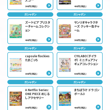
スコ…
300円(税込)
400円(税込)
ガシャポン
ガシャポン
ズートピア ブリスタ
サンリオキャラクタ
ーチャームコレクシ
ーズ クッキー缶チャ
ョン
ーム
400円(税込)
300円(税込)
ガシャポン
ガシャポン
capsule flockies
CYILABO（チイラ
たまごっち
ボ） ミニチュアフィ
ギュアコレクション
300円(税込)
500円(税込)
ガシャポン
ガシャポン
A Netflix Series:
まちぼうけ ドラゴン
ONE PIECE めじる
ボール3
しアクセサリー
300円(税込)
400円(税込)