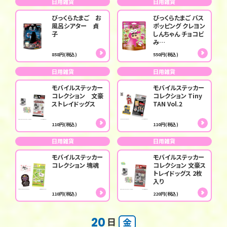
日用雑貨
日用雑貨
びっくらたまご お
びっくらたまご バス
風呂シアター 貞
ポッピング クレヨン
子
しんちゃん チョコビ
み…
858円(税込)
550円(税込)
日用雑貨
日用雑貨
モバイルステッカー
モバイルステッカー
コレクション 文豪
コレクション Tiny
ストレイドッグス
TAN Vol.2
110円(税込)
110円(税込)
日用雑貨
日用雑貨
モバイルステッカー
モバイルステッカー
コレクション 塊魂
コレクション 文豪ス
トレイドッグス 2枚
入り
110円(税込)
220円(税込)
20
日
金