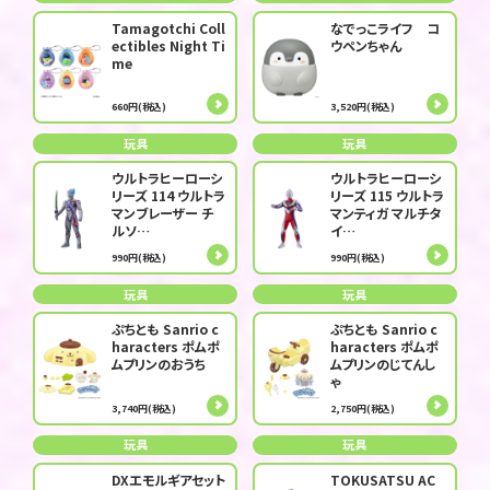
Tamagotchi Coll
なでっこライフ コ
ectibles Night Ti
ウペンちゃん
me
660円(税込)
3,520円(税込)
玩具
玩具
ウルトラヒーローシ
ウルトラヒーローシ
リーズ 114 ウルトラ
リーズ 115 ウルトラ
マンブレーザー チ
マンティガ マルチタ
ルソ…
イ…
990円(税込)
990円(税込)
玩具
玩具
ぷちとも Sanrio c
ぷちとも Sanrio c
haracters ポムポ
haracters ポムポ
ムプリンのおうち
ムプリンのじてんし
ゃ
3,740円(税込)
2,750円(税込)
玩具
玩具
DXエモルギアセット
TOKUSATSU AC