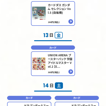
カードダス ガンダ
ム セレクション Vo
l.5 (自販機)
200円(税込)
13
日
金
カード
UNION ARENA ブ
ースターパック 学園
アイドルマスター V
ol.2 【E…
385円(税込)
14
日
土
カード
カード
ドラゴンボールスー
ドラゴンボールスー