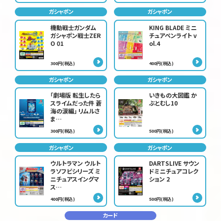
ガシャポン
ガシャポン
機動戦士ガンダム
KING BLADE ミニ
ガシャポン戦士ZER
チュアペンライト v
O 01
ol.4
300円(税込)
400円(税込)
ガシャポン
ガシャポン
「劇場版 転生したら
いきもの大図鑑 か
スライムだった件 蒼
ぶとむし10
海の涙編」 リムルさ
ま…
300円(税込)
500円(税込)
ガシャポン
ガシャポン
ウルトラマン ウルト
DARTSLIVE サウン
ラソフビシリーズ ミ
ドミニチュアコレク
ニチュアスイングマ
ション 2
ス…
400円(税込)
500円(税込)
カード