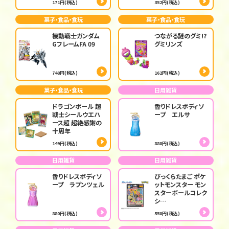
171円(税込)
352円(税込)
菓子・食品・食玩
菓子・食品・食玩
機動戦士ガンダム
つながる謎のグミ!?
GフレームFA 09
グミリンズ
748円(税込)
162円(税込)
菓子・食品・食玩
日用雑貨
ドラゴンボール 超
香りドレスボディソ
戦士シールウエハ
ープ エルサ
ース超 超絶感謝の
十周年
149円(税込)
880円(税込)
日用雑貨
日用雑貨
香りドレスボディソ
びっくらたまご ポケ
ープ ラプンツェル
ットモンスター モン
スターボールコレク
シ…
880円(税込)
550円(税込)