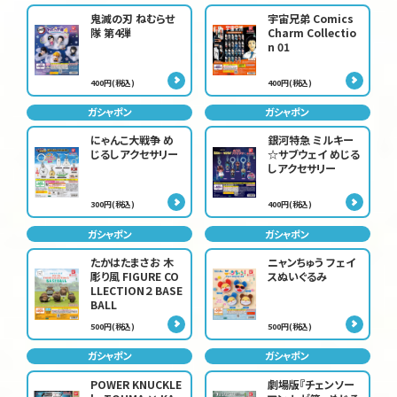
鬼滅の刃 ねむらせ
宇宙兄弟 Comics
隊 第4弾
Charm Collectio
n 01
400円(税込)
400円(税込)
ガシャポン
ガシャポン
にゃんこ大戦争 め
銀河特急 ミルキー
じるしアクセサリー
☆サブウェイ めじる
しアクセサリー
300円(税込)
400円(税込)
ガシャポン
ガシャポン
たかはたまさお 木
ニャンちゅう フェイ
彫り風 FIGURE CO
スぬいぐるみ
LLECTION２ BASE
BALL
500円(税込)
500円(税込)
ガシャポン
ガシャポン
POWER KNUCKLE
劇場版『チェンソー