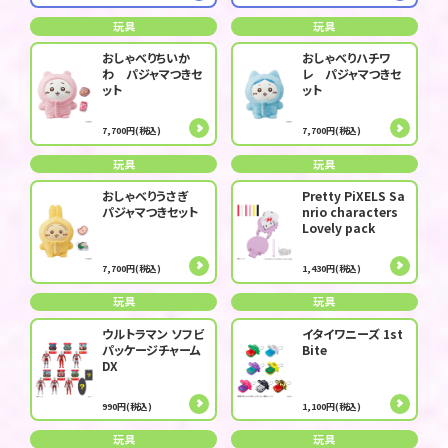
玩具
玩具
おしゃべりちいか
おしゃべりハチワ
わ パジャマつきセ
レ パジャマつきセ
ット
ット
7,700円(税込)
7,700円(税込)
玩具
玩具
おしゃべりうさぎ
Pretty PiXELS Sa
パジャマつきセット
nrio characters
Lovely pack
7,700円(税込)
1,430円(税込)
玩具
玩具
ウルトラマン ソフビ
イタイワニーズ 1st
パッケージチャーム
Bite
DX
990円(税込)
1,100円(税込)
玩具
玩具