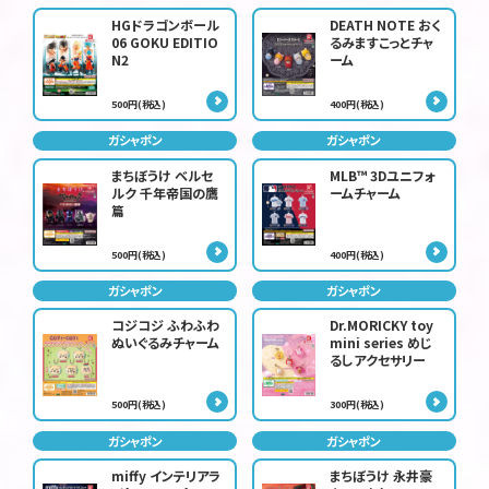
HGドラゴンボール
DEATH NOTE おく
06 GOKU EDITIO
るみますこっとチャ
N2
ーム
500円(税込)
400円(税込)
ガシャポン
ガシャポン
まちぼうけ ベルセ
MLB™ 3Dユニフォ
ルク 千年帝国の鷹
ームチャーム
篇
500円(税込)
400円(税込)
ガシャポン
ガシャポン
コジコジ ふわふわ
Dr.MORICKY toy
ぬいぐるみチャーム
mini series めじ
るしアクセサリー
500円(税込)
300円(税込)
ガシャポン
ガシャポン
miffy インテリアラ
まちぼうけ 永井豪