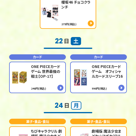
櫻坂46 チョコクラ
ンチ
275円(税込)
22
日
土
カード
カード
ONE PIECEカード
ONE PIECEカード
ゲーム 世界最強の
ゲーム オフィシャ
戦士【OP-17】
ルカードスリーブ16
240円(税込)
990円(税込)
24
日
月
菓子・食品・食玩
菓子・食品・食玩
ちびキャラクリル 劇
劇場版 魔法少女ま
場版 魔法少女まど
どか☆マギカ〈ワル