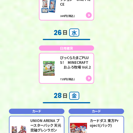
CE
165円(税込)
26
日
水
日用雑貨
びっくらたまごPLU
S！ MINECRAFT
おふろ牧場 Vol.2
715円(税込)
28
日
金
カード
カード
UNION ARENA ブ
カードダス 東方Pr
ースターパック 天元
oject(パック)
突破グレンラガン