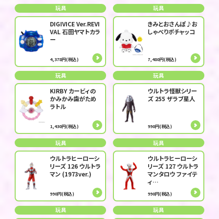
玩具
玩具
DIGIVICE Ver.REVI
きみとおさんぽ♪お
VAL 石田ヤマトカラ
しゃべりポチャッコ
ー
4,378円(税込)
7,480円(税込)
玩具
玩具
KIRBY カービィの
ウルトラ怪獣シリー
かみかみ歯がため
ズ 255 ザラブ星人
ラトル
1,430円(税込)
990円(税込)
玩具
玩具
ウルトラヒーローシ
ウルトラヒーローシ
リーズ 126 ウルトラ
リーズ 127 ウルトラ
マン (1973ver.)
マンタロウ ファイテ
ィ…
990円(税込)
990円(税込)
玩具
玩具