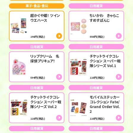
菓子・食品・食玩
日用雑貨
超かぐや姫！ ツイン
ちいかわ きゃらこ
ウエハース
すめすぽんじ
198円(税込)
550円(税込)
日用雑貨
日用雑貨
リップクリーム 名
チケットライクコレ
探偵プリキュア！
クション スーパー戦
隊シリーズ Vol.1
594円(税込)
110円(税込)
日用雑貨
日用雑貨
チケットライクコレ
モバイルステッカー
クション スーパー戦
コレクション Fate/
隊シリーズ Vol.2
Grand Order Vol.
2
110円(税込)
110円(税込)
日用雑貨
日用雑貨