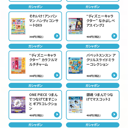
ガシャポン
ガシャポン
それいけ！アンパン
“ディズニーキャラ
マン ハンディコンサ
クター” なかよしペ
ートDX9
アスイング2
300円(税込)
400円(税込)
ガシャポン
ガシャポン
“ディズニーキャラ
パペットスンスン ア
クター” カラフルマ
クリルスライドミラ
ルチチャーム
ーコレクション
300円(税込)
400円(税込)
ガシャポン
ガシャポン
ONE PIECE つまん
銀魂 つまんでつな
でつなげてますこっ
げてマスコット2
と ギア5コレクショ
ン
400円(税込)
400円(税込)
ガシャポン
ガシャポン