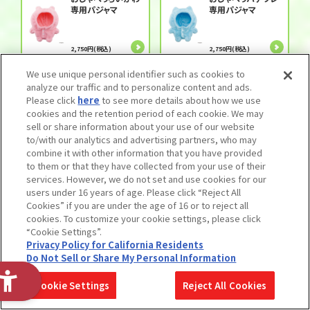
専用パジャマ
専用パジャマ
2,750円(税込)
2,750円(税込)
玩具
玩具
We use unique personal identifier such as cookies to
analyze our traffic and to personalize content and ads.
おしゃべりうさぎ専
DX角獣ヒカク
Please click
here
to see more details about how we use
用パジャマ
cookies and the retention period of each cookie. We may
sell or share information about your use of our website
to/with our analytics and advertising partners, who may
2,750円(税込)
4,950円(税込)
combine it with other information that you have provided
to them or that they have collected from your use of their
玩具
玩具
services. However, we do not set and use cookies for our
DXレジェンドライ
DX角獣サイカク
users under 16 years of age. Please click “Reject All
ダーエグズ ゼッツ
Cookies” if you are under the age of 16 or to reject all
＆1号セット
cookies. To customize your cookie settings, please click
“Cookie Settings”.
1,540円(税込)
4,180円(税込)
Privacy Policy for California Residents
Do Not Sell or Share My Personal Information
玩具
だだんだん！もぐり
Cookie Settings
Reject All Cookies
ん！バイキンじょうが
作れる！ばいきんま