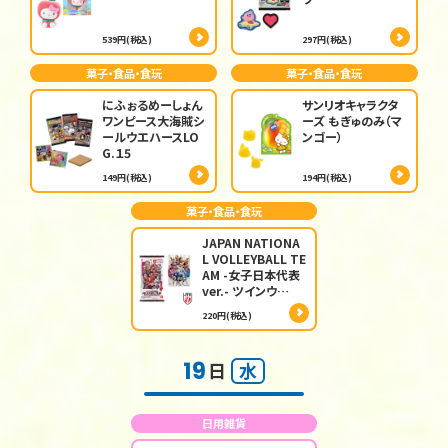
539円(税込)
297円(税込)
菓子・食品・食玩
菓子・食品・食玩
にふぉるめーしょん
サンリオキャラクタ
ワンピース大海賊シ
ーズ もぎゅのみ（マ
ールウエハースLO
ンゴー）
G.１5
149円(税込)
194円(税込)
菓子・食品・食玩
JAPAN NATIONA
L VOLLEYBALL TE
AM -女子日本代表
ver.- ツインウ…
220円(税込)
19
日
水
日用雑貨