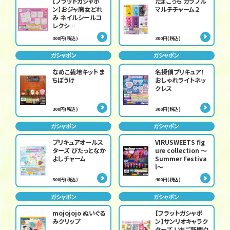
【フラットガシャポ
たまごっち カラフル
ン】おジャ魔女どれ
マルチチャーム２
み ネイルシールコ
レクシ…
300円(税込)
300円(税込)
ガシャポン
ガシャポン
なめこ栽培キット ま
名探偵プリキュア！
ちぼうけ
おしゃれライトネッ
クレス
300円(税込)
300円(税込)
ガシャポン
ガシャポン
プリキュアオールス
VIRUSWEETS fig
ターズ ぴたっとなか
ure collection ～
よしチャーム
Summer Festiva
l～
300円(税込)
400円(税込)
ガシャポン
ガシャポン
mojojojo ぬいぐる
【フラットガシャポ
みクリップ
ン】サンリオキャラク
ターズ いちご新聞ク