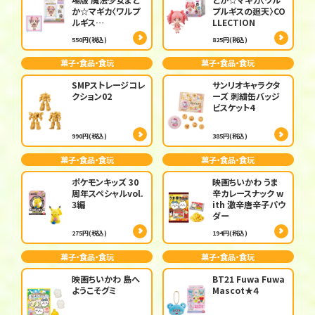
か☆マギカ〈ワルプ
プルギスの廻天〉CO
ルギス…
LLECTION
550円(税込)
825円(税込)
菓子・食品・食玩
菓子・食品・食玩
SMPストレージコレ
サンリオキャラクタ
クション02
ーズ 刺繍缶バッジ
ビスケット4
990円(税込)
385円(税込)
菓子・食品・食玩
菓子・食品・食玩
ポケモンキッズ 30
映画ちいかわ うま
周年スペシャルvol.
辛カレースナック w
3編
ith 激辛唐辛子パウ
ダー
275円(税込)
194円(税込)
菓子・食品・食玩
菓子・食品・食玩
映画ちいかわ 島へ
BT21 Fuwa Fuwa
ようこそグミ
Mascot★４