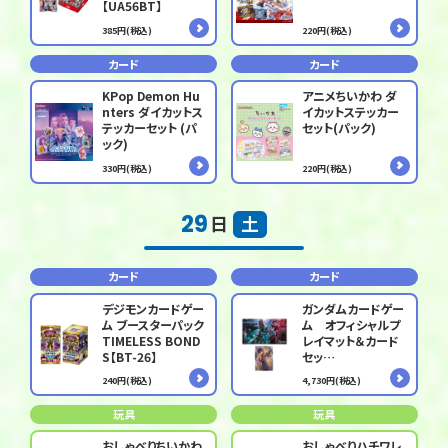
【UA56BT】
385円(税込)
220円(税込)
カード
カード
KPop Demon Hu
アニメちいかわ ダ
nters ダイカットス
イカットステッカー
テッカーセット (パ
セット(パック)
ック)
330円(税込)
220円(税込)
29
日
土
カード
カード
デジモンカードゲー
ガンダムカードゲー
ム ブースターパック
ム オフィシャルプ
TIMELESS BOND
レイマット＆カード
S【BT-26】
セッ…
240円(税込)
4,730円(税込)
玩具
玩具
おしゃべりちいかわ
おしゃべりハチワレ