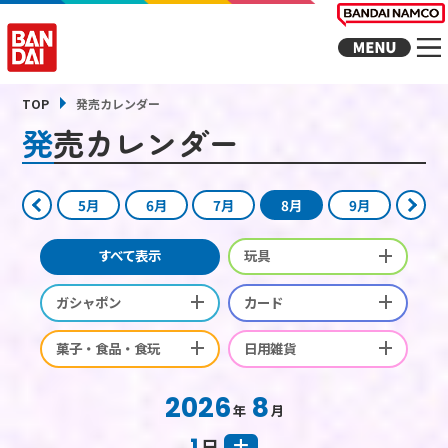
TOP
発売カレンダー
発売カレンダー
5月
6月
7月
8月
9月
すべて表示
玩具
ガシャポン
カード
菓子・食品・食玩
日用雑貨
2026
8
年
月
1
日
土