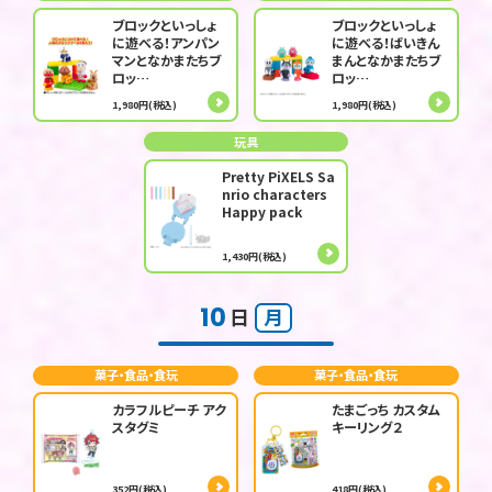
ブロックといっしょ
ブロックといっしょ
に遊べる！アンパン
に遊べる！ばいきん
マンとなかまたちブ
まんとなかまたちブ
ロッ…
ロッ…
1,980円(税込)
1,980円(税込)
玩具
Pretty PiXELS Sa
nrio characters
Happy pack
1,430円(税込)
10
日
月
菓子・食品・食玩
菓子・食品・食玩
カラフルピーチ アク
たまごっち カスタム
スタグミ
キーリング２
352円(税込)
418円(税込)