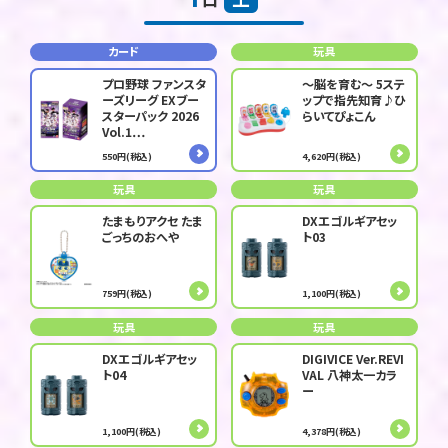
カード
玩具
プロ野球 ファンスタ
～脳を育む～ 5ステ
ーズリーグ EXブー
ップで指先知育♪ひ
スターパック 2026
らいてぴょこん
Vol.1…
550円(税込)
4,620円(税込)
玩具
玩具
たまもりアクセ たま
DXエゴルギアセッ
ごっちのおへや
ト03
759円(税込)
1,100円(税込)
玩具
玩具
DXエゴルギアセッ
DIGIVICE Ver.REVI
ト04
VAL 八神太一カラ
ー
1,100円(税込)
4,378円(税込)