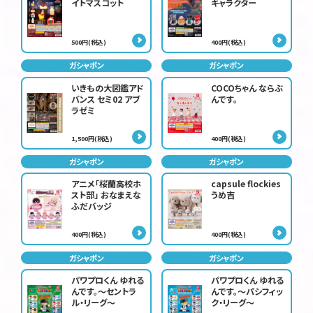
イトマスコット
キャラクター
500円(税込)
400円(税込)
ガシャポン
ガシャポン
いきもの大図鑑アド
COCOちゃん ならぶ
バンス セミ02 アブ
んです。
ラゼミ
1,500円(税込)
400円(税込)
ガシャポン
ガシャポン
アニメ「桜蘭高校ホ
capsule flockies
スト部」 おなまえな
うめ吉
ふだバッジ
400円(税込)
400円(税込)
ガシャポン
ガシャポン
パワプロくん ゆれる
パワプロくん ゆれる
んです。～セントラ
んです。～パシフィッ
ル・リーグ～
ク・リーグ～