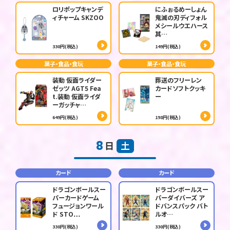
ロリポップキャンデ
にふぉるめーしょん
ィチャーム SKZOO
鬼滅の刃ディフォル
メシールウエハース
其…
330円(税込)
149円(税込)
菓子・食品・食玩
菓子・食品・食玩
装動 仮面ライダー
葬送のフリーレン
ゼッツ AGT5 Fea
カードソフトクッキ
t.装動 仮面ライダ
ー
ーガッチャ…
649円(税込)
198円(税込)
8
日
土
カード
カード
ドラゴンボールスー
ドラゴンボールスー
パーカードゲーム
パーダイバーズ ア
フュージョンワール
ドバンスパック バト
ド STO…
ルオ…
330円(税込)
330円(税込)