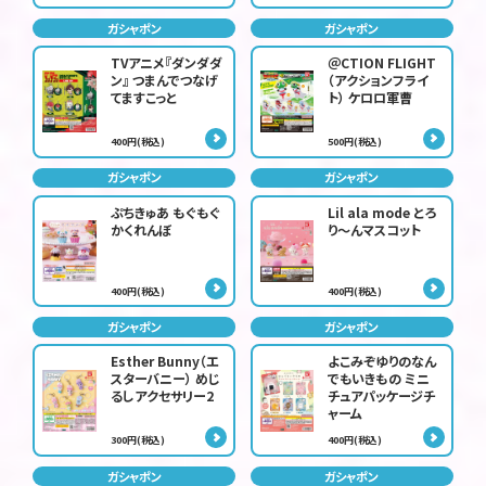
ガシャポン
ガシャポン
TVアニメ『ダンダダ
＠CTION FLIGHT
ン』 つまんでつなげ
（アクションフライ
てますこっと
ト） ケロロ軍曹
400円(税込)
500円(税込)
ガシャポン
ガシャポン
ぷちきゅあ もぐもぐ
Lil ala mode とろ
かくれんぼ
り～んマスコット
400円(税込)
400円(税込)
ガシャポン
ガシャポン
Esther Bunny（エ
よこみぞゆりのなん
スターバニー） めじ
でもいきもの ミニ
るしアクセサリー2
チュアパッケージチ
ャーム
300円(税込)
400円(税込)
ガシャポン
ガシャポン