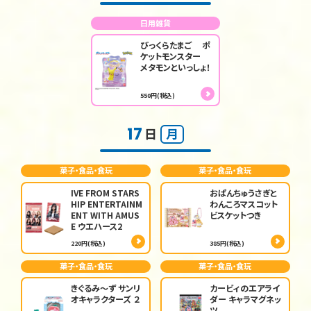
日用雑貨
びっくらたまご ポ
ケットモンスター
メタモンといっしょ！
550円(税込)
17
日
月
菓子・食品・食玩
菓子・食品・食玩
IVE FROM STARS
おぱんちゅうさぎと
HIP ENTERTAINM
わんころマスコット
ENT WITH AMUS
ビスケットつき
E ウエハース2
220円(税込)
385円(税込)
菓子・食品・食玩
菓子・食品・食玩
きぐるみ～ず サンリ
カービィのエアライ
オキャラクターズ ２
ダー キャラマグネッ
ツ