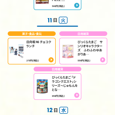
500円(税込)
11
日
火
菓子・食品・食玩
日用雑貨
日向坂46 チョコク
びっくらたまご サ
ランチ
ンリオキャラクター
ズ ふわふわゆあ
がりあ…
275円(税込)
550円(税込)
日用雑貨
びっくらたまご 「ド
ラゴンクエスト」シ
リーズ～じゅもんを
とな…
858円(税込)
12
日
水