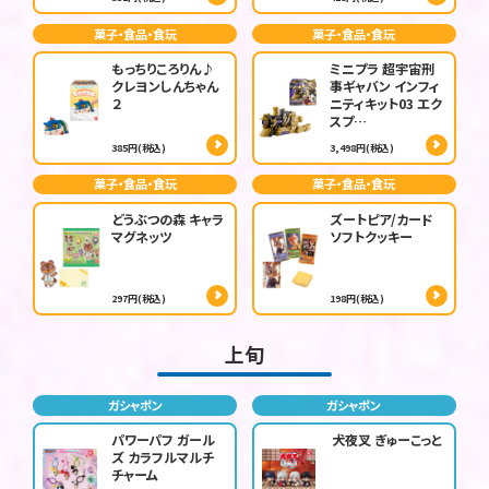
菓子・食品・食玩
菓子・食品・食玩
もっちりころりん♪
ミニプラ 超宇宙刑
クレヨンしんちゃん
事ギャバン インフィ
２
ニティキット03 エク
スプ…
385円(税込)
3,498円(税込)
菓子・食品・食玩
菓子・食品・食玩
どうぶつの森 キャラ
ズートピア/カード
マグネッツ
ソフトクッキー
297円(税込)
198円(税込)
上旬
ガシャポン
ガシャポン
パワーパフ ガール
犬夜叉 ぎゅーこっと
ズ カラフルマルチ
チャーム