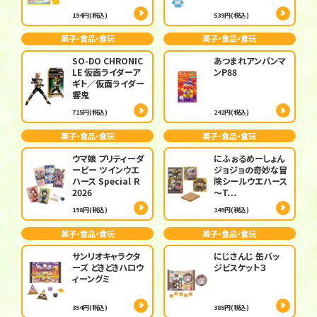
194円(税込)
539円(税込)
菓子・食品・食玩
菓子・食品・食玩
SO-DO CHRONIC
あつまれアンパンマ
LE 仮面ライダーア
ンP88
ギト／仮面ライダー
響鬼
715円(税込)
242円(税込)
菓子・食品・食玩
菓子・食品・食玩
ウマ娘 プリティーダ
にふぉるめーしょん
ービー ツインウエ
ジョジョの奇妙な冒
ハース Special Ｒ
険シールウエハース
2026
～T…
198円(税込)
149円(税込)
菓子・食品・食玩
菓子・食品・食玩
サンリオキャラクタ
にじさんじ 缶バッ
ーズ どきどきハロウ
ジビスケット３
ィーングミ
354円(税込)
385円(税込)