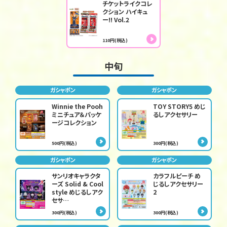
チケットライクコレ
クション ハイキュ
ー!! Vol.2
110円(税込)
中旬
ガシャポン
ガシャポン
Winnie the Pooh
TOY STORY5 めじ
ミニチュア＆パッケ
るしアクセサリー
ージコレクション
500円(税込)
300円(税込)
ガシャポン
ガシャポン
サンリオキャラクタ
カラフルピーチ め
ーズ Solid & Cool
じるしアクセサリー
style めじるしアク
2
セサ…
300円(税込)
300円(税込)