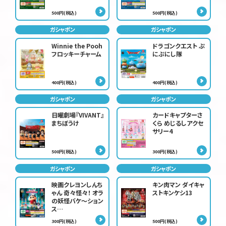
500円(税込)
500円(税込)
ガシャポン
ガシャポン
Winnie the Pooh
ドラゴンクエスト ぷ
フロッキーチャーム
にぷにし隊
400円(税込)
400円(税込)
ガシャポン
ガシャポン
日曜劇場『VIVANT』
カードキャプターさ
まちぼうけ
くら めじるしアクセ
サリー4
500円(税込)
300円(税込)
ガシャポン
ガシャポン
映画クレヨンしんち
キン肉マン ダイキャ
ゃん 奇々怪々！ オラ
ストキンケシ13
の妖怪バケ～ション
ス…
300円(税込)
500円(税込)