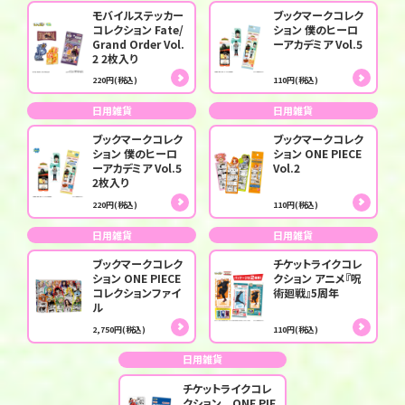
モバイルステッカー
ブックマークコレク
コレクション Fate/
ション 僕のヒーロ
Grand Order Vol.
ーアカデミア Vol.5
2 2枚入り
220円(税込)
110円(税込)
日用雑貨
日用雑貨
ブックマークコレク
ブックマークコレク
ション 僕のヒーロ
ション ONE PIECE
ーアカデミア Vol.5
Vol.2
2枚入り
220円(税込)
110円(税込)
日用雑貨
日用雑貨
ブックマークコレク
チケットライクコレ
ション ONE PIECE
クション アニメ『呪
コレクションファイ
術廻戦』5周年
ル
2,750円(税込)
110円(税込)
日用雑貨
チケットライクコレ
クション ONE PIE