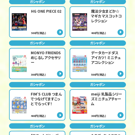
ガシャポン
ガシャポン
HG ONE PIECE 02
魔法少女まどか☆
マギカ マスコットコ
レクション
500円(税込)
400円(税込)
ガシャポン
ガシャポン
MONYO FRIENDS
データカードダス
めじるしアクセサリ
アイカツ！ ミニチュ
ー
アコレクション
300円(税込)
500円(税込)
ガシャポン
ガシャポン
FIM’S CLUB つまん
meiji 乳製品シリー
でつなげてますこっ
ズミニチュアチャー
と でらっくす！
ム
400円(税込)
300円(税込)
ガシャポン
ガシャポン