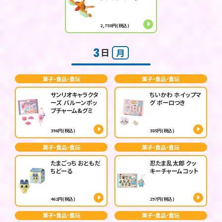
2,750円(税込)
3
日
月
菓子・食品・食玩
菓子・食品・食玩
サンリオキャラクタ
ちいかわ ホイップマ
ーズ バルーンポッ
グ ボーロつき
プチャーム&グミ
396円(税込)
385円(税込)
菓子・食品・食玩
菓子・食品・食玩
たまごっち おともだ
忍たま乱太郎 クッ
ちどーる
キーチャームコット
462円(税込)
297円(税込)
菓子・食品・食玩
菓子・食品・食玩