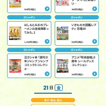
リ…
500円(税込)
400円(税込)
ガシャポン
ガシャポン
はしもとみおのブレ
いきもの大図鑑レプ
ーメンの音楽隊彫っ
ティ 恐竜05
てみた。2
1,000円(税込)
500円(税込)
ガシャポン
ガシャポン
豆ガシャ本 「週刊少
アニメ『呪術廻戦』5
年ジャンプ ジャンプ
周年 シールグッズ
コミックスコレクシ
コレクション
ョ…
500円(税込)
300円(税込)
21
日
金
菓子・食品・食玩