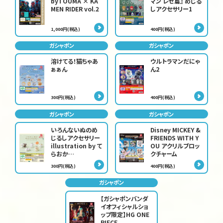
byTOUMA × KA
マン レゼ篇』 めじる
MEN RIDER vol.2
しアクセサリー1
1,000円(税込)
400円(税込)
ガシャポン
ガシャポン
溶けてる！猫ちゃあ
ウルトラマンだにゃ
ぁぁん
ん2
300円(税込)
400円(税込)
ガシャポン
ガシャポン
いろんないぬのめ
Disney MICKEY &
じるしアクセサリー
FRIENDS WITH Y
illustration by て
OU アクリルブロッ
らおか…
クチャーム
300円(税込)
400円(税込)
ガシャポン
【ガシャポンバンダ
イオフィシャルショ
ップ限定】HG ONE
PIECE …