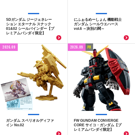
SDガンダム ジージェネレー
にふぉるめーしょん 機動戦士
ション エターナル スナック
ガンダム シールウエハース
01&02 シールバインダー【プ
vol.6 ～決別の鬨～
レミアムバンダイ限定】
2026.09
2026.09
PB
ガンダム スペリオルディファ
FW GUNDAM CONVERGE
イン No.02
CORE サイコ・ガンダム【プ
レミアムバンダイ限定】