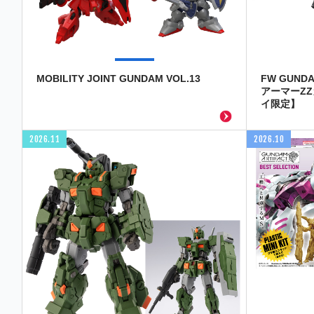
MOBILITY JOINT GUNDAM VOL.13
FW GUND
アーマーZ
イ限定】
2026.11
2026.10