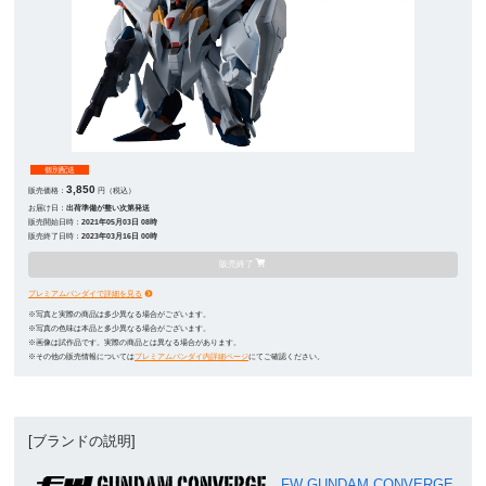
個別配送
3,850
販売価格：
円（税込）
お届け日：
出荷準備が整い次第発送
販売開始日時：
2021年05月03日 08時
販売終了日時：
2023年03月16日 00時
販売終了
プレミアムバンダイで詳細を見る
※写真と実際の商品は多少異なる場合がございます。
※写真の色味は本品と多少異なる場合がございます。
※画像は試作品です。実際の商品とは異なる場合があります。
※その他の販売情報については
プレミアムバンダイ内詳細ページ
にてご確認ください。
[ブランドの説明]
FW GUNDAM CONVERGE