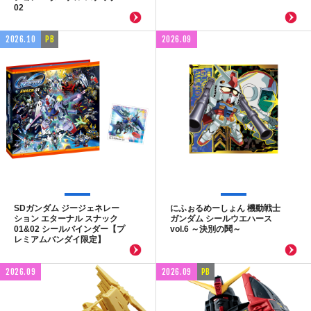
02
2026.10
PB
2026.09
SDガンダム ジージェネレー
にふぉるめーしょん 機動戦士
ション エターナル スナック
ガンダム シールウエハース
01&02 シールバインダー【プ
vol.6 ～決別の鬨～
レミアムバンダイ限定】
2026.09
2026.09
PB