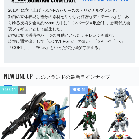
2010年に立ち上げられたFWシリーズのオリジナルブランド。
独自の立体表現と複数の素材を活かした精密なディテールなど、あ
らゆる技術を全高約55mmの中に“コンバージ＝収斂”し、新時代の食
玩フィギュアとして誕生した。
のちに変形機構やパーツの可動といったチャレンジも敢行。
現在は通常弾として「CONVERGE♯」のほか、「SP」や「EX」、
「CORE」、「#Plus」といった特別弾が存在する。
NEW LINE UP
このブランドの最新ラインナップ
2026.11
PB
2026.10